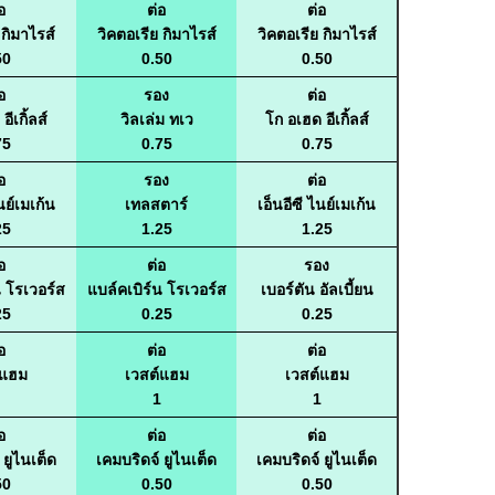
อ
ต่อ
ต่อ
 กิมาไรส์
วิคตอเรีย กิมาไรส์
วิคตอเรีย กิมาไรส์
50
0.50
0.50
อ
รอง
ต่อ
ีเกิ้ลส์
วิลเล่ม ทเว
โก อเฮด อีเกิ้ลส์
75
0.75
0.75
อ
รอง
ต่อ
นย์เมเก้น
เทลสตาร์
เอ็นอีซี ไนย์เมเก้น
25
1.25
1.25
อ
ต่อ
รอง
น โรเวอร์ส
แบล์คเบิร์น โรเวอร์ส
เบอร์ตัน อัลเบี้ยน
25
0.25
0.25
อ
ต่อ
ต่อ
์แฮม
เวสต์แฮม
เวสต์แฮม
1
1
อ
ต่อ
ต่อ
 ยูไนเต็ด
เคมบริดจ์ ยูไนเต็ด
เคมบริดจ์ ยูไนเต็ด
50
0.50
0.50