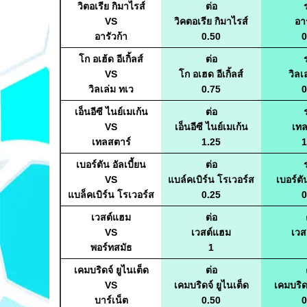
วิตอเรีย กิมาไรส์
ต่อ
วิเคราะห์บอล สกอตติช พรีเมียร์ลีก : เซนต์ เมียร์เรน -
VS
วิคตอเรีย กิมาไรส์
อาร
วิเคราะห์บอล สกอตติช พรีเมียร์ลีก : ดันดี เอฟซี -
อารัวก้า
0.50
0
วิเคราะห์บอล นอร์เวย์ : ไวกิ้ง -vs- ซาร์ปส
วิเคราะห์บอล ลีก้า 2 เยอรมัน : ดาร์มสตัดต์ -vs- โ
โก อเฮ้ด อีเกิ้ลส์
ต่อ
วิเคราะห์บอล ลีก คัพ : ร็อตเธอร์แฮม -vs- เวส
VS
โก อเฮด อีเกิ้ลส์
วิลเ
วิเคราะห์บอล ลีก คัพ : โคลเชสเตอร์ -vs- เซาท
วิลเล่ม ทเว
0.75
0
วิเคราะห์บอล ลีก คัพ : เวสต์แฮม -vs- พอร
เอ็นอีซี ไนย์เมเก้น
ต่อ
วิเคราะห์บอล ลีก คัพ : สวอนซี -vs- เบอร์ม
VS
เอ็นอีซี ไนย์เมเก้น
เทล
วิเคราะห์บอล นอร์เวย์ : วาเลเรนก้า -vs- โบโ
เทลสตาร์
1.25
1
วิเคราะห์บอล ลีก คัพ : นอริช -vs- เอ็มเค 
วิเคราะห์บอล ลีก คัพ : เลสเตอร์ -vs- นอร์ทแ
เบอร์ตัน อัลเบี้ยน
ต่อ
วิเคราะห์บอล โปรตุเกส : เอสเตรล่า -vs- สปอร์ต
VS
แบล์คเบิร์น โรเวอร์ส
เบอร์ตั
ทีเด็ด 1 ตัว ชัวร์ ตัวตึง!!
แบล็คเบิร์น โรเวอร์ส
0.25
0
"จับกระแสบอลแรง" บอลทำตังค์ในชั่วโมงนี้...อยา
เวสต์แฮม
ต่อ
ทีเด็ดอันเดอร์...เจอ จับ แจก!! (คัดเน้น
VS
เวสต์แฮม
เวส
ทีเด็ดโอเวอร์...เจอ จับ แจก!! (คัดเน้นๆ
พอร์ทสมัธ
1
วิเคราะห์บอล พรีเมียร์ดัตช์ : พีเอสวี -vs- ฟอร์ทู
วิเคราะห์บอล พรีเมียร์ดัตช์ : เอ็นอีซี ไนย์เมเก้น 
เคมบริดจ์ ยูไนเต็ด
ต่อ
วิเคราะห์บอล พรีเมียร์ดัตช์ : โก อเฮ้ด อีเกิ้ลส์ -vs
VS
เคมบริดจ์ ยูไนเต็ด
เคมบริดจ
วิเคราะห์บอล เบลเยียม : เวสเตอร์โล -vs- ยูนิโอน แ
บาร์เน็ต
0.50
0