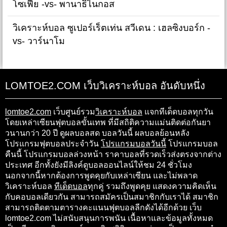
โซเฟีย -vs- พานาธิไนกอส
วิเคราะห์บอล ซูเปอร์เร็ตเท่น สวีเดน : เฮลซิงบอร์ก -
vs- วาร์นาโม
LOMTOE2.COM เว็บวิเคราะห์บอล อันดับหนึ่ง
lomtoe2.com
เว็บศูนย์รวม
วิเคราะห์บอล
แจกทีเด็ดบอลทุกวัน
โดยเหล่าเซียนฟุตบอลขั้นเทพ ที่มีสถิติความแม่นติดต่อกันยา
วนานกว่า 20 ปี ดูผลบอลสด บอลวันนี้ ผลบอลย้อนหลัง
โปรแกรมฟุตบอลประจำวัน
โปรแกรมบอลวันนี้
โปรแกรมบอล
คืนนี้ โปรแกรมบอลล่วงหน้า ราคาบอลที่รวดเร็วส่งตรงจากต่าง
ประเทศ อีกทั้งยังมีลิงค์ดูบอลออนไลน์ให้ชม 24 ชั่วโมง
นอกจากนี้หากต้องการพูดคุยกับเหล่าเซียน และไม่พลาด
วิเคราะห์บอล
ทีเด็ดบอล
ทุกคู่ รวมถึงพูดคุย แสดงความคิดเห็น
กับคอบอลเดียวกัน สามารถสมัครเป็นสมาชิกกับเราได้ สมาชิก
สามารถติดตามตารางคะแนนฟุตบอลลีกดังได้อีกด้วย เว็บ
lomtoe2.com ไม่สนับสนุนการพนัน เนื้อหาและข้อมูลทั้งหมด