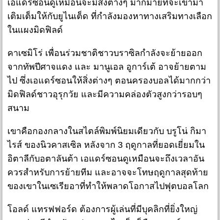
เอแดร์ซอนดูเหมือนจะมีสิ่งต่างๆ มากมายที่จะเข้ามา
เติมเต็มให้กับยูไนเต็ด ที่กำลังมองหาทางเสริมทางเลือก
ในแผงมิดฟิลด์
คาเซมิโร่ เพื่อนร่วมชาติชาวบราซิลกำลังจะย้ายออก
จากทัพปีศาจแดง และ มานูเอล อูการ์เต้ อาจย้ายตาม
ไป ซึ่งเอแดร์ซอนให้สิ่งต่างๆ ตอนครองบอลได้มากกว่า
มิดฟิลด์ชาวอุรุกวัย และมีความคล่องตัวสูงกว่ารอบๆ
สนาม
เขาคือกองกลางในสไตล์พิมพ์นิยมเดียวกับ บรูโน่ กิมา
ไรส์ ของนิวคาสเซิล หลังจาก 3 ฤดูกาลที่ยอดเยี่ยมใน
อิตาลีกับอตาลันต้า เอแดร์ซอนดูเหมือนจะถึงเวลาอัน
ควรสำหรับการย้ายทีม และอาจจะโทษฤดูกาลสุดท้าย
ของเขาในเซเรียอาที่ทำให้พลาดโอกาสไปฟุตบอลโลก
โอลด์ แทรฟฟอร์ด ต้องการผู้เล่นที่มีบุคลิกที่ยิ่งใหญ่