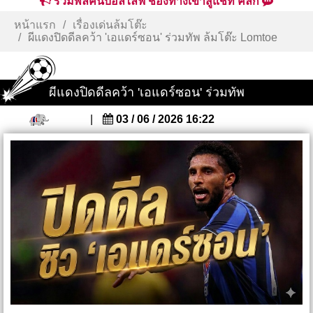
รวมพลคนบอลไลฟ์ ช่องทางเข้าสู่แชท คลิก
หน้าแรก
เรื่องเด่นล้มโต๊ะ
ผีแดงปิดดีลคว้า 'เอแดร์ซอน' ร่วมทัพ ล้มโต๊ะ Lomtoe
ผีแดงปิดดีลคว้า 'เอแดร์ซอน' ร่วมทัพ
|
03 / 06 / 2026 16:22