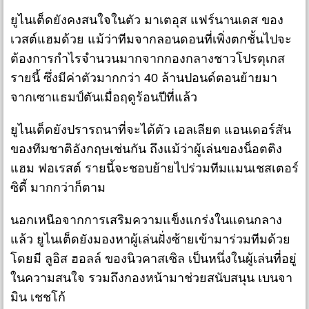
ยูไนเต็ดยังคงสนใจในตัว มาเตอุส แฟร์นานเดส ของ
เวสต์แฮมด้วย แม้ว่าทีมจากลอนดอนที่เพิ่งตกชั้นไปจะ
ต้องการกำไรจำนวนมากจากกองกลางชาวโปรตุเกส
รายนี้ ซึ่งมีค่าตัวมากกว่า 40 ล้านปอนด์ตอนย้ายมา
จากเซาแธมป์ตันเมื่อฤดูร้อนปีที่แล้ว
ยูไนเต็ดยังปรารถนาที่จะได้ตัว เอลเลียต แอนเดอร์สัน
ของทีมชาติอังกฤษเช่นกัน ถึงแม้ว่าผู้เล่นของน็อตติง
แฮม ฟอเรสต์ รายนี้จะชอบย้ายไปร่วมทีมแมนเชสเตอร์
ซิตี้ มากกว่าก็ตาม
นอกเหนือจากการเสริมความแข็งแกร่งในแดนกลาง
แล้ว ยูไนเต็ดยังมองหาผู้เล่นฝั่งซ้ายเข้ามาร่วมทีมด้วย
โดยมี ลูอิส ฮอลล์ ของนิวคาสเซิล เป็นหนึ่งในผู้เล่นที่อยู่
ในความสนใจ รวมถึงกองหน้ามาช่วยสนับสนุน เบนจา
มิน เชชโก้