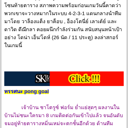
โซนท้ายตาราง สภาพความพร้อมก่อนเกมวันนี้คาดว่า
พวกเขาจะวางหมากในระบบ 4-2-3-1 แดนกลางนำทีม
มาโดย วาล็องแต็ง ยาค็อบ , อ็องโตนี่ย์ เลาเต้ย์ และ
ดาวิด ดีฌีกลา คอยผนึกกำลังร่วมกัน สนับสนุนหน้าเป้า
อย่าง โดน่า เอ็น'โดห์ (26 นัด / 11 ประตู) ลงล่าสกอร์
ในเกมนี้
ทรรศนะ pong goal
เจ้าบ้าน ชาโตรูซ์ ฟอร์ม ย่ำแย่สุดๆ ผลงานใน
บ้านไม่ชนะใครมา 8 เกมติดต่อกันเข้าไปแล้ว จนอันดับ
จมอยู่ท้ายตารางหมิ่นเหม่จะตกชั้นอีกด้วย ด้านทีม