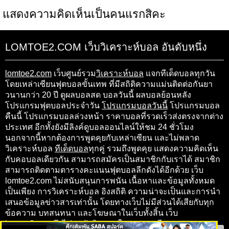
แสดงความคิดเห็นเป็นคนแรกสิคะ
LOMTOE2.COM เว็บวิเคราะห์บอล อันดับหนึ่ง
lomtoe2.com
เว็บศูนย์รวม
วิเคราะห์บอล
แจกทีเด็ดบอลทุกวัน
โดยเหล่าเซียนฟุตบอลขั้นเทพ ที่มีสถิติความแม่นติดต่อกันยา
วนานกว่า 20 ปี ดูผลบอลสด บอลวันนี้ ผลบอลย้อนหลัง
โปรแกรมฟุตบอลประจำวัน
โปรแกรมบอลวันนี้
โปรแกรมบอล
คืนนี้ โปรแกรมบอลล่วงหน้า ราคาบอลที่รวดเร็วส่งตรงจากต่าง
ประเทศ อีกทั้งยังมีลิงค์ดูบอลออนไลน์ให้ชม 24 ชั่วโมง
นอกจากนี้หากต้องการพูดคุยกับเหล่าเซียน และไม่พลาด
วิเคราะห์บอล
ทีเด็ดบอล
ทุกคู่ รวมถึงพูดคุย แสดงความคิดเห็น
กับคอบอลเดียวกัน สามารถสมัครเป็นสมาชิกกับเราได้ สมาชิก
สามารถติดตามตารางคะแนนฟุตบอลลีกดังได้อีกด้วย เว็บ
lomtoe2.com ไม่สนับสนุนการพนัน เนื้อหาและข้อมูลทั้งหมด
เป็นเพียง การวิเคราะห์บอล อิงสถิติ ความน่าจะเป็นและการนำ
เสนอข้อมูลข่าวสารเท่านั้น โดยทางเว็บไม่มีส่วนได้เสียกับทุก
ข้อความ บทสนทนา และโฆษณาในเว็บทั้งสิ้น เว็บ
lomtoe2.com จึงไม่ขอรับผิดชอบในทุกๆ กรณี