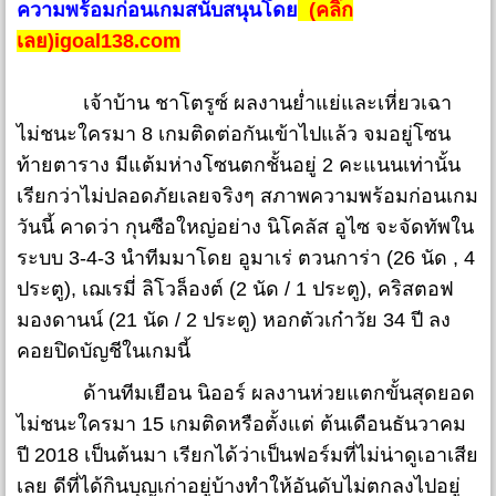
ค
วามพร้อมก่อนเกมสนับสนุนโดย
(คลิ๊ก
เลย)igoal138.com
เจ้าบ้าน ชาโตรูซ์ ผลงานย่ำแย่และเหี่ยวเฉา
ไม่ชนะใครมา 8 เกมติดต่อกันเข้าไปแล้ว จมอยู่โซน
ท้ายตาราง มีแต้มห่างโซนตกชั้นอยู่ 2 คะแนนเท่านั้น
เรียกว่าไม่ปลอดภัยเลยจริงๆ สภาพความพร้อมก่อนเกม
วันนี้ คาดว่า กุนซือใหญ่อย่าง นิโคลัส อูไซ จะจัดทัพใน
ระบบ 3-4-3 นำทีมมาโดย อูมาเร่ ตวนการ่า (26 นัด , 4
ประตู), เฌเรมี่ ลิโวล็องต์ (2 นัด / 1 ประตู), คริสตอฟ
มองดานน์ (21 นัด / 2 ประตู) หอกตัวเก๋าวัย 34 ปี ลง
คอยปิดบัญชีในเกมนี้
ด้านทีมเยือน นิออร์ ผลงานห่วยแตกขั้นสุดยอด
ไม่ชนะใครมา 15 เกมติดหรือตั้งแต่ ต้นเดือนธันวาคม
ปี 2018 เป็นต้นมา เรียกได้ว่าเป็นฟอร์มที่ไม่น่าดูเอาเสีย
เลย ดีที่ได้กินบุญเก่าอยู่บ้างทำให้อันดับไม่ตกลงไปอยู่