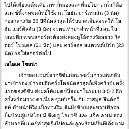
ไปได้เพียงแต้มเดียวเท่านั้นเองและที่แย่ไปกว่านั้นก็คือ
แมตช์นี้จะหมดสิทธิ์ใช้งาน โยฮัน มาร์เทนสัน (3 นัด)
กองกลางวัย 30 ปีที่นัดล่าสุดได้รับบาดเจ็บส่งผลให้ โย
ฮัน แบร์ติลสัน (3 นัด) จะตบเท้ามาทำหน้าที่แทน ใน
ขณะที่การจบสกอร์คงต้องส่งสองดูโอ้ต่างวัยอย่าง วิค
ตอร์ โปรเดล (31 นัด) และ คาร์ลอส สแตรนด์เบิร์ก (23
นัด) รอใส่สกอร์ต่อไป
เอไอเค โซลน่า
เจ้าของแชมป์จากซีซั่นก่อน ฟอร์มการเล่นกลับ
มาเข้าร่องเข้ารอบอีกครั้งโดยนัดล่าสุดก็เพิ่งคว้าชัยครั้ง
แรกของซีซั่น ส่งผลให้แมตช์นี้จะมาในระบบ 3-5-2 อีก
ครั้งพร้อมวาง ดาเนี่ยล ซูนด์เกร็น กับ ราสมุส ลินด์ควิ
สท์ ทำหน้าที่วิงแบ็กทางริมเส้นฝั่งซ้ายและขวาเพื่อรอ
ปั่นป่วนคู่แข่งโดยมี ชิเดดู โอบาซี่ และ แจ็ค ลาเน่ สอง
หัวหอกที่แมตช์ล่าสุดยิงไปคนล่ะลูกพร้อมเป็นทีเด็ดตาม