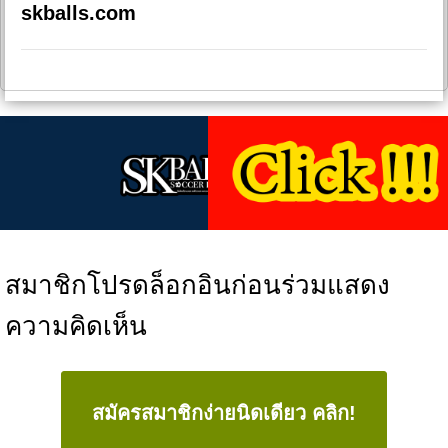
skballs.com
สมาชิกโปรดล็อกอินก่อนร่วมแสดง
ความคิดเห็น
สมัครสมาชิกง่ายนิดเดียว คลิก!