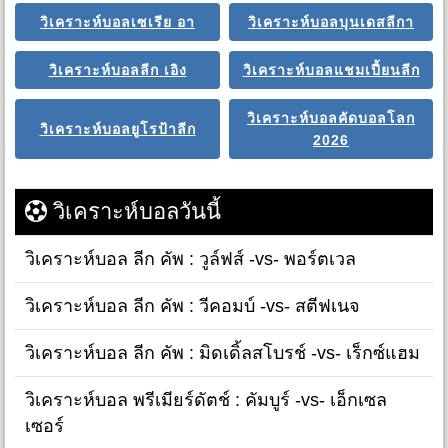
วิเคราะห์บอลเซเรีย อา
วิเคราะห์บอลบุนเดสลีกา
วิเคราะห์บอลลีก เอิง
วิเคราะห์บอลแชมเปี้ยนลีก
วิเคราะห์บอลคัดบอลโลก
วิเคราะห์บอลยูโรป้าลีก
2026
วิเคราะห์บอลวันนี้
วิเคราะห์บอล ลีก คัพ : วูล์ฟส์ -vs- พอร์ตเวล
วิเคราะห์บอล ลีก คัพ : วีคอมบ์ -vs- สตีฟเนจ
วิเคราะห์บอล ลีก คัพ : มิดเดิ้ลสโบรช์ -vs- เร็กซ์แฮม
วิเคราะห์บอล พรีเมียร์ดัตช์ : คัมบูร์ -vs- เอ็กเซล
เซอร์