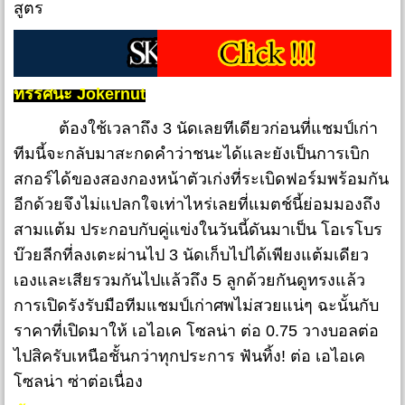
สูตร
ทรรศนะ Jokernut
ต้องใช้เวลาถึง 3 นัดเลยทีเดียวก่อนที่แชมป์เก่า
ทีมนี้จะกลับมาสะกดคำว่าชนะได้และยังเป็นการเบิก
สกอร์ได้ของสองกองหน้าตัวเก่งที่ระเบิดฟอร์มพร้อมกัน
อีกด้วยจึงไม่แปลกใจเท่าไหร่เลยที่แมตช์นี้ย่อมมองถึง
สามแต้ม ประกอบกับคู่แข่งในวันนี้ดันมาเป็น โอเรโบร
บ๊วยลีกที่ลงเตะผ่านไป 3 นัดเก็บไปได้เพียงแต้มเดียว
เองและเสียรวมกันไปแล้วถึง 5 ลูกด้วยกันดูทรงแล้ว
การเปิดรังรับมือทีมแชมป์เก่าศพไม่สวยแน่ๆ ฉะนั้นกับ
ราคาที่เปิดมาให้ เอไอเค โซลน่า ต่อ 0.75 วางบอลต่อ
ไปสิครับเหนือชั้นกว่าทุกประการ ฟันทิ้ง! ต่อ เอไอเค
โซลน่า ซ่าต่อเนื่อง