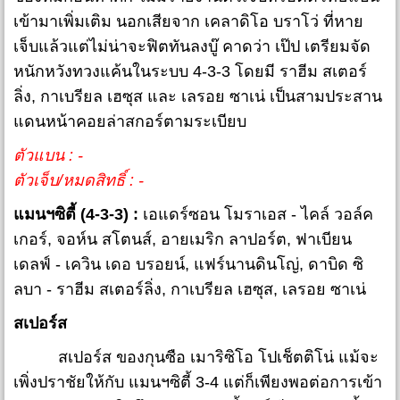
เข้ามาเพิ่มเติม นอกเสียจาก เคลาดิโอ บราโว่ ที่หาย
เจ็บแล้วแต่ไม่น่าจะฟิตทันลงบู๊ คาดว่า เป๊ป เตรียมจัด
หนักหวังทวงแค้นในระบบ 4-3-3 โดยมี ราฮีม สเตอร์
ลิ่ง, กาเบรียล เฮซุส และ เลรอย ซาเน่ เป็นสามประสาน
แดนหน้าคอยล่าสกอร์ตามระเบียบ
ตัวแบน : -
ตัวเจ็บ/หมดสิทธิ์ : -
แมนฯซิตี้ (4-3-3) :
เอแดร์ซอน โมราเอส - ไคล์ วอล์ค
เกอร์, จอห์น สโตนส์, อายเมริก ลาปอร์ต, ฟาเบียน
เดลฟ์ - เควิน เดอ บรอยน์, แฟร์นานดินโญ่, ดาบิด ซิ
ลบา - ราฮีม สเตอร์ลิ่ง, กาเบรียล เฮซุส, เลรอย ซาเน่
สเปอร์ส
สเปอร์ส ของกุนซือ เมาริซิโอ โปเช็ตติโน่ แม้จะ
เพิ่งปราชัยให้กับ แมนฯซิตี้ 3-4 แต่ก็เพียงพอต่อการเข้า