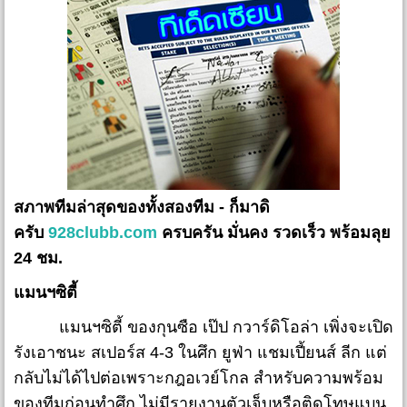
สภาพทีมล่าสุดของทั้งสองทีม - ก็มาดิ
ครับ
928clubb.com
ครบครัน มั่นคง รวดเร็ว พร้อมลุย
24 ชม.
แมนฯซิตี้
แมนฯซิตี้ ของกุนซือ เป๊ป กวาร์ดิโอล่า เพิ่งจะเปิด
รังเอาชนะ สเปอร์ส 4-3 ในศึก ยูฟ่า แชมเปี้ยนส์ ลีก แต่
กลับไม่ได้ไปต่อเพราะกฎอเวย์โกล สำหรับความพร้อม
ของทีมก่อนทำศึก ไม่มีรายงานตัวเจ็บหรือติดโทษแบน