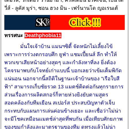
เตอร์ส, วิกเตอร์ วานยาม่า, คริสเตียน อีริคเซ่น, เบ็น เด
วี่ส์ - ลูคัส มูร่า, ซอน ฮวง มิน - เฟร์นานโด ญอเรนเต้
ทรรศนะ
Deathphobia11
มั่นใจเจ้าบ้าน แมนฯซิตี้ จัดหนักไม่เลี้ยงไข้
เพราะการร่วงตกรอบศึก ยูฟ่า แชมเปี้ยนส์ ลีก ทำให้
พวกเขาเสียหน้าอย่างสุดๆ และกำลังหาที่ลง ยิ่งต้อง
โคจรมาพบกับโจทย์เก่าแบบนี้ บอกเลยว่าเข้มเต็มพิกัด
แน่นอน นอกจากนี้สถิติในฐานะเจ้าบ้านของ "เรือใบสี
ฟ้า" สามารถเก็บชัยรวด 13 แมตช์ติดต่อกันทุกรายการ
ส่วนเรื่องการผลิตสกอร์ก็หายห่วงยิงยับตามสูตร
สอดคล้องกับทีมเยือน สเปอร์ส ประสบปัญหาตัวเจ็บ
กระทบกับแผนการเล่นค่อนข้างเยอะ และเชื่อว่าไม่น่า
จะมีโชคเหมือนแมตช์ล่าสุดที่พบกัน เมื่อเทียบศักยภาพ
ของขุมกำลังและมาตรฐานของทีม ดูทรงแล้วไม่น่า