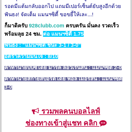
รอดมีแต้มกลับออกไป แถมมีเปอร์เซ็นต์ยับสูงอีกด้วย
ฟันธง! จัดเต็ม แมนฯซิตี้ ขอขยี้ให้เละ...!
ก็มาดิครับ
928clubb.com
ครบครัน มั่นคง รวดเร็ว
พร้อมลุย 24 ชม.
ต่อ แมนฯซิตี้ 1.75
ฟันธง : "แมนฯซิตี้ ชนะ 3-1 / 3-0"
อัตราความมั่นใจ : 8/10
คำทำนายบีบีซีโดย มาร์ค ลอว์เรนสัน : แมนฯซิตี้ 2-0
คำทำนายสกายสปอร์ตโดย พอล เมอร์สัน : แมนฯซิตี้
3-0
รวมพลคนบอลไลฟ์
ช่องทางเข้าสู่แชท คลิก