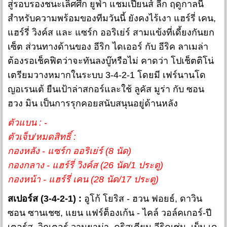
สู่รอบรองชนะเลิศศึก ยูฟ่า แชมเปี้ยนส์ ลีก ฤดูกาลนี้
สำหรับความพร้อมของทีมวันนี้ ยังคงไร้เงา แฮร์รี่ เคน,
แฮร์รี่ วิงค์ส และ แซร์ก ออริเย่ร์ สามแข้งที่เดี้ยงกันยก
เซ็ต ส่วนทางด้านของ อีริก ไดเออร์ กับ อีริค ลาเมล่า
ต้องรอเช็คฟิตว่าจะทันลงบู๊หรือไม่ คาดว่า โปเช็ตติโน่
เตรียมวางหมากในระบบ 3-4-2-1 โดยมี เฟร์นานโด
ญอเรนเต้ ยืนเป้าล่าสกอร์และใช้ ลูคัส มูร่า กับ ซอน
ฮวง มิน เป็นการรุกคอยสนับสนุนอยู่ด้านหลัง
ตัวแบน : -
ตัวเจ็บ/หมดสิทธิ์ :
กองหลัง - แซร์ก ออริเย่ร์ (8 นัด)
กองกลาง - แฮร์รี่ วิงค์ส (26 นัด/1 ประตู)
กองหน้า - แฮร์รี่ เคน (28 นัด/17 ประตู)
สเปอร์ส (3-4-2-1) :
อูโก้ โยริส - ฮวน ฟอยธ์, ดาวิน
ซอน ซานเชซ, แยน แฟร์ต็องเก้น - ไคล์ วอล์คเกอร์-ปี