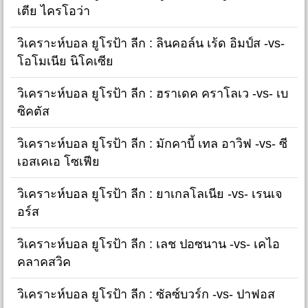
เตีย ไครโอว่า
วิเคราะห์บอล ยูโรป้า ลีก : ลินคอล์น เร้ด อิมป์ส -vs-
โอโมเนีย นิโคเซีย
วิเคราะห์บอล ยูโรป้า ลีก : ฮราเดค คราโลเว -vs- เบ
ซิคตัส
วิเคราะห์บอล ยูโรป้า ลีก : มักคาบี้ เทล อาวิฟ -vs- ซี
เอสเคเอ โซเฟีย
วิเคราะห์บอล ยูโรป้า ลีก : ยาเกลโลเนีย -vs- เรนเจ
อร์ส
วิเคราะห์บอล ยูโรป้า ลีก : เลช ปอซนาน -vs- เคไอ
คลาคสวิค
วิเคราะห์บอล ยูโรป้า ลีก : ซัลซ์บวร์ก -vs- ปาฟอส