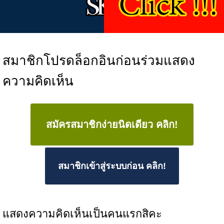
สมาชิกโปรดล็อกอินก่อนร่วมแสดง
ความคิดเห็น
สมัครสมาชิกง่ายนิดเดียว คลิก!
สมาชิกเข้าสู่ระบบก่อน คลิก!
แสดงความคิดเห็นเป็นคนแรกสิคะ