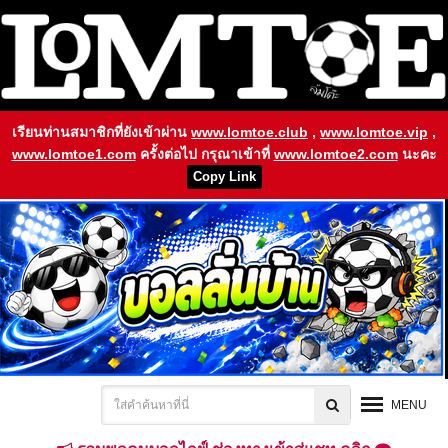
เรียนท่านสมาชิกที่ยังเข้าผ่าน
www.lomtoe.club
,
www.lomtoe.vip
,
www.lomtoe1.com
ครั้งต่อไป กรุณาเข้าที่
www.lomtoe2.com
นะคะ
Copy Link
MENU