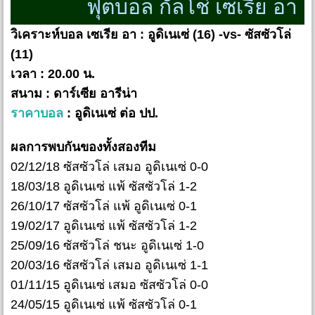
ฟุตบอล กัลโช่ เซเรีย อา
วิเคราะห์บอล เซเรีย อา : อูดิเนเซ่ (16) -vs- ซัสซัวโล่
(11)
เวลา : 20.00 น.
สนาม : ดาร์เซีย อารีน่า
ราคาบอล
: อูดิเนเซ่ ต่อ ปป.
ผลการพบกันของทั้งสองทีม
02/12/18 ซัสซัวโล่ เสมอ อูดิเนเซ่ 0-0
18/03/18 อูดิเนเซ่ แพ้ ซัสซัวโล่ 1-2
26/10/17 ซัสซัวโล่ แพ้ อูดิเนเซ่ 0-1
19/02/17 อูดิเนเซ่ แพ้ ซัสซัวโล่ 1-2
25/09/16 ซัสซัวโล่ ชนะ อูดิเนเซ่ 1-0
20/03/16 ซัสซัวโล่ เสมอ อูดิเนเซ่ 1-1
01/11/15 อูดิเนเซ่ เสมอ ซัสซัวโล่ 0-0
24/05/15 อูดิเนเซ่ แพ้ ซัสซัวโล่ 0-1