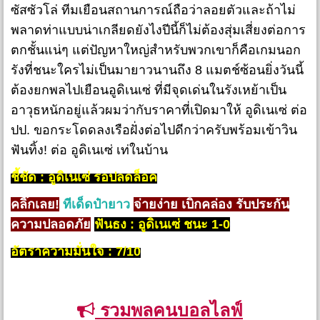
ซัสซัวโล่ ทีมเยือนสถานการณ์ถือว่าลอยตัวและถ้าไม่
พลาดท่าแบบน่าเกลียดยังไงปีนี้ก็ไม่ต้องสุ่มเสี่ยงต่อการ
ตกชั้นแน่ๆ แต่ปัญหาใหญ่สำหรับพวกเขาก็คือเกมนอก
รังที่ชนะใครไม่เป็นมายาวนานถึง 8 แมตช์ซ้อนยิ่งวันนี้
ต้องยกพลไปเยือนอูดิเนเซ่ ที่มีจุดเด่นในรังเหย้าเป็น
อาวุธหนักอยู่แล้วผมว่ากับราคาที่เปิดมาให้ อูดิเนเซ่ ต่อ
ปป. ขอกระโดดลงเรือฝั่งต่อไปดีกว่าครับพร้อมเข้าวิน
ฟันทิ้ง! ต่อ อูดิเนเซ่ เท่ในบ้าน
ชี้ชัด : อูดิเนเซ่ รอปลดล็อค
คลิ๊กเลย!
ทีเด็ดป๋ายาว
จ่ายง่าย เบิกคล่อง รับประกัน
ความปลอดภัย
ฟันธง : อูดิเนเซ่ ชนะ 1-0
อัตราความมั่นใจ : 7/10
รวมพลคนบอลไลฟ์