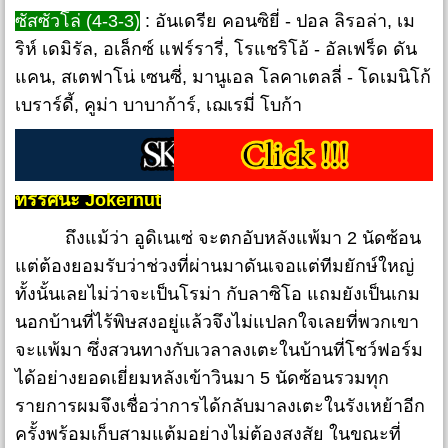
ซัสซัวโล่ (4-3-3)
: อันเดรีย คอนซิยี่ - ปอล ลิรอล่า, เม
ริห์ เดมิรัล, อเล็กซ์ แฟร์รารี่, โรแชริโอ้ - อัลเฟร็ด ดัน
แคน, สเตฟาโน่ เซนซี่, มานูเอล โลคาเตลลี่ - โดเมนิโก้
เบราร์ดี้, คูม่า บาบาก้าร์, เฌเรมี่ โบก้า
ทรรศนะ Jokernut
ถึงแม้ว่า อูดิเนเซ่ จะตกอับหลังแพ้มา 2 นัดซ้อน
แต่ต้องยอมรับว่าช่วงที่ผ่านมาดันเจอแต่ทีมยักษ์ใหญ่
ทั้งนั้นเลยไม่ว่าจะเป็นโรม่า กับลาซิโอ แถมยังเป็นเกม
นอกบ้านที่ไร้พิษสงอยู่แล้วจึงไม่แปลกใจเลยที่พวกเขา
จะแพ้มา ซึ่งสวนทางกับเวลาลงเตะในบ้านที่โชว์ฟอร์ม
ได้อย่างยอดเยี่ยมหลังเข้าวินมา 5 นัดซ้อนรวมทุก
รายการผมจึงเชื่อว่าการได้กลับมาลงเตะในรังเหย้าอีก
ครั้งพร้อมเก็บสามแต้มอย่างไม่ต้องสงสัย ในขณะที่