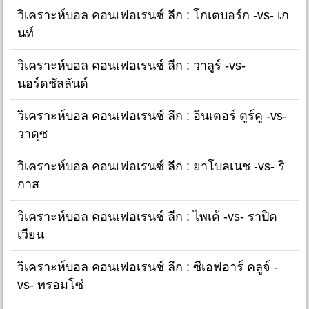
วิเคราะห์บอล คอนเฟอเรนซ์ ลีก : โกเตบอร์ก -vs- เก
นท์
วิเคราะห์บอล คอนเฟอเรนซ์ ลีก : วาลูร์ -vs-
นอร์ดชัลลันด์
วิเคราะห์บอล คอนเฟอเรนซ์ ลีก : อินเตอร์ ตูร์คู -vs-
วาดุซ
วิเคราะห์บอล คอนเฟอเรนซ์ ลีก : ยาโบลเนช -vs- ริ
กาส
วิเคราะห์บอล คอนเฟอเรนซ์ ลีก : ไพเด้ -vs- ราปิด
เวียน
วิเคราะห์บอล คอนเฟอเรนซ์ ลีก : ซีเอฟอาร์ คลูจ์ -
vs- ทรอมโซ่