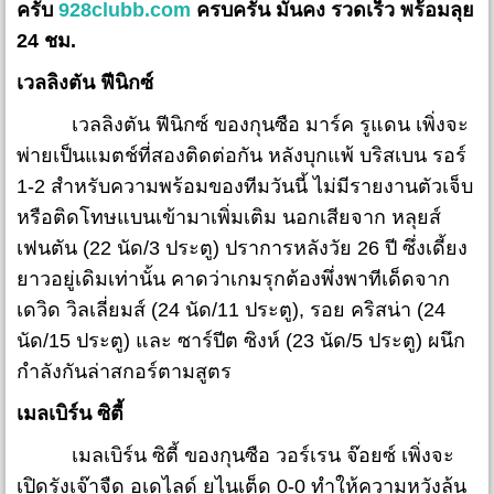
ครับ
928clubb.com
ครบครัน มั่นคง รวดเร็ว พร้อมลุย
24 ชม.
เวลลิงตัน ฟีนิกซ์
เวลลิงตัน ฟีนิกซ์ ของกุนซือ มาร์ค รูแดน เพิ่งจะ
พ่ายเป็นแมตช์ที่สองติดต่อกัน หลังบุกแพ้ บริสเบน รอร์
1-2 สำหรับความพร้อมของทีมวันนี้ ไม่มีรายงานตัวเจ็บ
หรือติดโทษแบนเข้ามาเพิ่มเติม นอกเสียจาก หลุยส์
เฟนตัน (22 นัด/3 ประตู) ปราการหลังวัย 26 ปี ซึ่งเดี้ยง
ยาวอยู่เดิมเท่านั้น คาดว่าเกมรุกต้องพึ่งพาทีเด็ดจาก
เดวิด วิลเลี่ยมส์ (24 นัด/11 ประตู), รอย คริสน่า (24
นัด/15 ประตู) และ ซาร์ปีต ซิงห์ (23 นัด/5 ประตู) ผนึก
กำลังกันล่าสกอร์ตามสูตร
เมลเบิร์น ซิตี้
เมลเบิร์น ซิตี้ ของกุนซือ วอร์เรน จ๊อยซ์ เพิ่งจะ
เปิดรังเจ๊าจืด อเดไลด์ ยูไนเต็ด 0-0 ทำให้ความหวังลุ้น