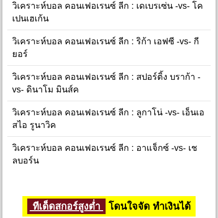
วิเคราะห์บอล คอนเฟอเรนซ์ ลีก : เดเบรเซ่น -vs- โค
เปนเฮเก้น
วิเคราะห์บอล คอนเฟอเรนซ์ ลีก : ริก้า เอฟซี -vs- กี
ยอร์
วิเคราะห์บอล คอนเฟอเรนซ์ ลีก : สปอร์ติ้ง บราก้า -
vs- ดินาโม มินส์ค
วิเคราะห์บอล คอนเฟอเรนซ์ ลีก : ลูกาโน่ -vs- เอ็นเอ
สไอ รูนาวิค
วิเคราะห์บอล คอนเฟอเรนซ์ ลีก : อาแจ็กซ์ -vs- เช
ลบอร์น
ทีเด็ดสกอร์สูงต่ำ
โดนใจจัด ทำเงินได้