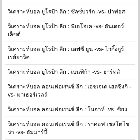
วิเคราะห์บอล ยูโรป้า ลีก : ซัลซ์บวร์ก -vs- ปาฟอส
วิเคราะห์บอล ยูโรป้า ลีก : พีเอโอเค -vs- อันเดอร์
เล็ชต์
วิเคราะห์บอล ยูโรป้า ลีก : เอฟซี ธูน -vs- ไวกิ้งกูร์
เรย์ยาวิค
วิเคราะห์บอล ยูโรป้า ลีก : เบนฟิก้า -vs- ฮาร์ทส์
วิเคราะห์บอล คอนเฟอเรนซ์ ลีก : เอชเจเค เฮลซิงกิ -
vs- มาเธอร์เวลล์
วิเคราะห์บอล คอนเฟอเรนซ์ ลีก : โนอาห์ -vs- ซิยง
วิเคราะห์บอล คอนเฟอเรนซ์ ลีก : ราคอฟ เชสโตโช
ว่า -vs- ฮัมมาร์บี้