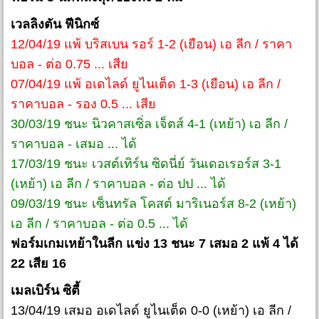
เวลลิงตัน ฟีนิกซ์
12/04/19 แพ้ บริสเบน รอร์ 1-2 (เยือน) เอ ลีก / ราคา
บอล - ต่อ 0.75 ... เสีย
07/04/19 แพ้ อเดไลด์ ยูไนเต็ด 1-3 (เยือน) เอ ลีก /
ราคาบอล - รอง 0.5 ... เสีย
30/03/19 ชนะ นิวคาสเซิ่ล เจ็ตส์ 4-1 (เหย้า) เอ ลีก /
ราคาบอล - เสมอ ... ได้
17/03/19 ชนะ เวสต์เทิร์น ซิดนี่ย์ วันเดอเรอร์ส 3-1
(เหย้า) เอ ลีก / ราคาบอล - ต่อ ปป ... ได้
09/03/19 ชนะ เซ็นทรัล โคสต์ มาริเนอร์ส 8-2 (เหย้า)
เอ ลีก / ราคาบอล - ต่อ 0.5 ... ได้
ฟอร์มเกมเหย้าในลีก แข่ง 13 ชนะ 7 เสมอ 2 แพ้ 4 ได้
22 เสีย 16
เมลเบิร์น ซิตี้
13/04/19 เสมอ อเดไลด์ ยูไนเต็ด 0-0 (เหย้า) เอ ลีก /