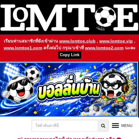
เรียนท่านสมาชิกที่ยังเข้าผ่าน
www.lomtoe.club
,
www.lomtoe.vip
,
www.lomtoe1.com
ครั้งต่อไป กรุณาเข้าที่
www.lomtoe2.com
นะคะ
Copy Link
MENU