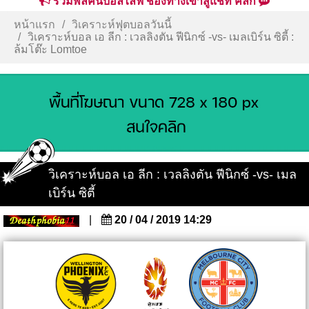
รวมพลคนบอลไลฟ์ ช่องทางเข้าสู่แชท คลิก
หน้าแรก
วิเคราะห์ฟุตบอลวันนี้
วิเคราะห์บอล เอ ลีก : เวลลิงตัน ฟีนิกซ์ -vs- เมลเบิร์น ซิตี้ :
ล้มโต๊ะ Lomtoe
วิเคราะห์บอล เอ ลีก : เวลลิงตัน ฟีนิกซ์ -vs- เมล
เบิร์น ซิตี้
|
20 / 04 / 2019 14:29