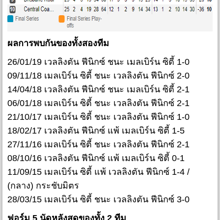
ผลการพบกันของทั้งสองทีม
26/01/19 เวลลิงตัน ฟีนิกซ์ ชนะ เมลเบิร์น ซิตี้ 1-0
09/11/18 เมลเบิร์น ซิตี้ ชนะ เวลลิงตัน ฟีนิกซ์ 2-0
14/04/18 เวลลิงตัน ฟีนิกซ์ ชนะ เมลเบิร์น ซิตี้ 2-1
06/01/18 เมลเบิร์น ซิตี้ ชนะ เวลลิงตัน ฟีนิกซ์ 2-1
21/10/17 เมลเบิร์น ซิตี้ ชนะ เวลลิงตัน ฟีนิกซ์ 1-0
18/02/17 เวลลิงตัน ฟีนิกซ์ แพ้ เมลเบิร์น ซิตี้ 1-5
27/11/16 เมลเบิร์น ซิตี้ ชนะ เวลลิงตัน ฟีนิกซ์ 2-1
08/10/16 เวลลิงตัน ฟีนิกซ์ แพ้ เมลเบิร์น ซิตี้ 0-1
11/09/15 เมลเบิร์น ซิตี้ แพ้ เวลลิงตัน ฟีนิกซ์ 1-4 /
(กลาง) กระชับมิตร
28/03/15 เมลเบิร์น ซิตี้ ชนะ เวลลิงตัน ฟีนิกซ์ 3-0
ฟอร์ม 5 นัดหลังสุดของทั้ง 2 ทีม