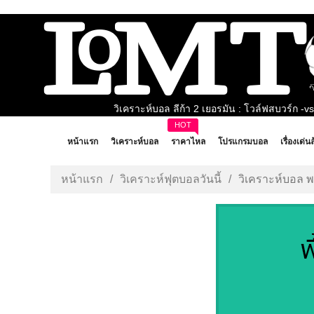
วิเคราะห์บอล ลีก้า 2 เยอรมัน : โวล์ฟสบวร์ก -v
วิเคราะห์บอล ลีก้า 2 เยอรมัน : มักเดบวร์ก -vs- 
วิเคราะห์บอล ลีก้า 2 เยอรมัน : คาร์ลสรูห์ -vs-
HOT
วิเคราะห์บอล โปรตุเกส : วิตอเรีย กิมาไรส์ -vs-
หน้าแรก
วิเคราะห์บอล
ราคาไหล
โปรแกรมบอล
เรื่องเด่น
วิเคราะห์บอล โปรตุเกส : มาริติโม่ -vs- คาซ
วิเคราะห์บอล ลีก้า 2 เยอรมัน : ไฮเด้นไฮม์ -vs-
หน้าแรก
วิเคราะห์ฟุตบอลวันนี้
วิเคราะห์บอล พร
วิเคราะห์บอล นอร์เวย์ : สตาร์ท -vs- เฟรดร
วิเคราะห์บอล พรีเมียร์ดัตช์ : อัลค์ม่าร์ -vs-
วิเคราะห์บอล สกอตติช พรีเมียร์ลีก : เซนต์ เมียร์เรน -
วิเคราะห์บอล สกอตติช พรีเมียร์ลีก : ดันดี เอฟซี -
วิเคราะห์บอล นอร์เวย์ : ไวกิ้ง -vs- ซาร์ปส
วิเคราะห์บอล ลีก้า 2 เยอรมัน : ดาร์มสตัดต์ -vs- โ
วิเคราะห์บอล ลีก คัพ : ร็อตเธอร์แฮม -vs- เวส
วิเคราะห์บอล ลีก คัพ : โคลเชสเตอร์ -vs- เซาท
วิเคราะห์บอล ลีก คัพ : เวสต์แฮม -vs- พอร