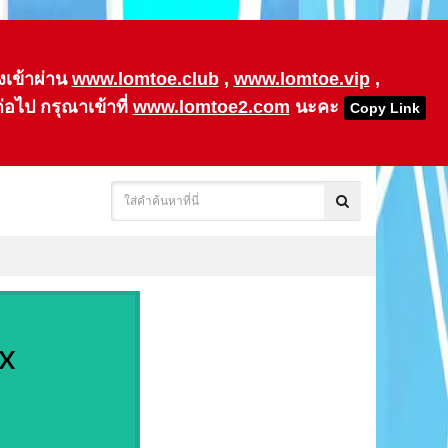
ังเข้าผ่าน
www.lomtoe.club
,
www.lomtoe.vip
,
ต่อไป กรุณาเข้าที่
www.lomtoe2.com
นะคะ
Copy Link