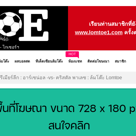
เรียนท่านสมาชิกที่ย
www.lomtoe1.com
ครั้ง
s- ไกเซอร์ฯ
บราวน์ชไวก์
 บีเลเฟลด์
HOT
 อารัวก้า
ล้มโต๊ะ
ผลบอลสด
ทีเด็ดเซียนล้มโต๊ะ
ห้องแชท
ติดต่อโฆษณา
สมาชิก
า เปีย
 ออสนาบรู้ค
ีเมียร์ลีก : อาร์เซน่อล -vs- คริสตัล พาเลซ : ล้มโต๊ะ Lomtoe
ิคสตัด
 เดน ฮาก
vs- เซนต์ จอห์นสโตน
vs- อเบอร์ดีน
บอร์ก
ฮลสไตน์ เคียล
ต์บรอมวิช
์แฮมป์ตัน
์ทสมัธ