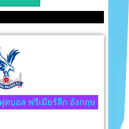
ฟุตบอล พรีเมียร์ลีก อังกฤษ