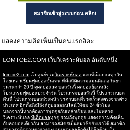
สมาชิกเข้าสู่ระบบก่อน คลิก!
แสดงความคิดเห็นเป็นคนแรกสิคะ
LOMTOE2.COM เว็บวิเคราะห์บอล อันดับหนึ่ง
lomtoe2.com
เว็บศูนย์รวม
วิเคราะห์บอล
แจกทีเด็ดบอลทุกวัน
โดยเหล่าเซียนฟุตบอลขั้นเทพ ที่มีสถิติความแม่นติดต่อกันยา
วนานกว่า 20 ปี ดูผลบอลสด บอลวันนี้ ผลบอลย้อนหลัง
โปรแกรมฟุตบอลประจำวัน
โปรแกรมบอลวันนี้
โปรแกรมบอล
คืนนี้ โปรแกรมบอลล่วงหน้า ราคาบอลที่รวดเร็วส่งตรงจากต่าง
ประเทศ อีกทั้งยังมีลิงค์ดูบอลออนไลน์ให้ชม 24 ชั่วโมง
นอกจากนี้หากต้องการพูดคุยกับเหล่าเซียน และไม่พลาด
วิเคราะห์บอล
ทีเด็ดบอล
ทุกคู่ รวมถึงพูดคุย แสดงความคิดเห็น
กับคอบอลเดียวกัน สามารถสมัครเป็นสมาชิกกับเราได้ สมาชิก
สามารถติดตามตารางคะแนนฟุตบอลลีกดังได้อีกด้วย เว็บ