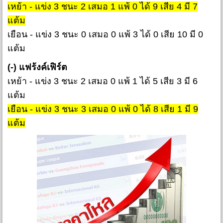
เหย้า - แข่ง 3 ชนะ 2 เสมอ 1 แพ้ 0 ได้ 9 เสีย 4 มี 7
แต้ม
เยือน - แข่ง 3 ชนะ 0 เสมอ 0 แพ้ 3 ได้ 0 เสีย 10 มี 0
แต้ม
(-) แฟร้งค์เฟิร์ต
เหย้า - แข่ง 3 ชนะ 2 เสมอ 0 แพ้ 1 ได้ 5 เสีย 3 มี 6
แต้ม
เยือน - แข่ง 3 ชนะ 3 เสมอ 0 แพ้ 0 ได้ 8 เสีย 1 มี 9
แต้ม