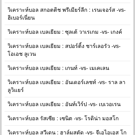
วิเคราะห์บอล สกอตติช พรีเมียร์ลีก : เรนเจอร์ส -vs-
ฮิเบอร์เนี่ยน
วิเคราะห์บอล เบลเยียม : ซุลเต้ วาเรเกม -vs- เกงค์
วิเคราะห์บอล เบลเยียม : สปอร์ติ้ง ชาร์เลอรัว -vs-
โอเอช ลูเวน
วิเคราะห์บอล เบลเยียม : เกนท์ -vs- เมเคเลน
วิเคราะห์บอล เบลเยียม : อันเดอร์เลชท์ -vs- ราล ลา
ลูวิแยร์
วิเคราะห์บอล เบลเยียม : อันท์เวิร์ป -vs- เบเวอเรน
วิเคราะห์บอล รัสเซีย : เซนิต -vs- โรดิน่า มอสโก
วิเคราะห์บอล สวีเดน : ฮาล์มสตัด -vs- จีเอไอเอส โก