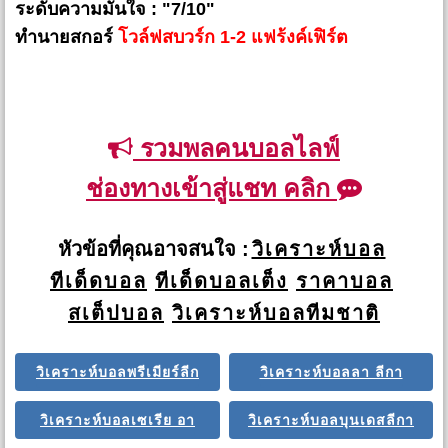
ระดับความมั่นใจ : "7/10"
ทำนายสกอร์
โวล์ฟสบวร์ก 1-2 แฟร้งค์เฟิร์ต
รวมพลคนบอลไลฟ์
ช่องทางเข้าสู่แชท คลิก
หัวข้อที่คุณอาจสนใจ :
วิเคราะห์บอล
ทีเด็ดบอล
ทีเด็ดบอลเต็ง
ราคาบอล
สเต็ปบอล
วิเคราะห์บอลทีมชาติ
วิเคราะห์บอลพรีเมียร์ลีก
วิเคราะห์บอลลา ลีกา
วิเคราะห์บอลเซเรีย อา
วิเคราะห์บอลบุนเดสลีกา