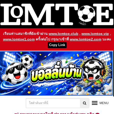
เรียนท่านสมาชิกที่ยังเข้าผ่าน
www.lomtoe.club
,
www.lomtoe.vip
,
www.lomtoe1.com
ครั้งต่อไป กรุณาเข้าที่
www.lomtoe2.com
นะคะ
Copy Link
MENU