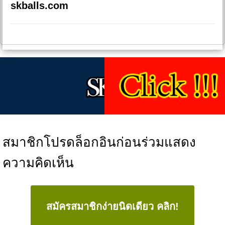
skballs.com
สมาชิกโปรดล็อกอินก่อนร่วมแสดง
ความคิดเห็น
สมัครสมาชิกง่ายนิดเดียว คลิก!