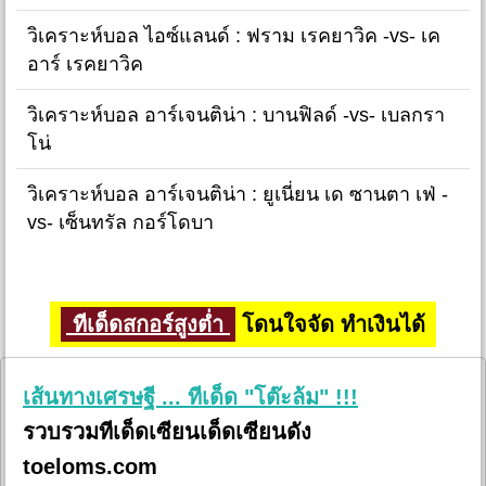
วิเคราะห์บอล ไอซ์แลนด์ : ฟราม เรคยาวิค -vs- เค
อาร์ เรคยาวิค
วิเคราะห์บอล อาร์เจนติน่า : บานฟิลด์ -vs- เบลกรา
โน่
วิเคราะห์บอล อาร์เจนติน่า : ยูเนี่ยน เด ซานตา เฟ่ -
vs- เซ็นทรัล กอร์โดบา
ทีเด็ดสกอร์สูงต่ำ
โดนใจจัด ทำเงินได้
เส้นทางเศรษฐี ... ทีเด็ด "โต๊ะล้ม" !!!
รวบรวมทีเด็ดเซียนเด็ดเซียนดัง
toeloms.com