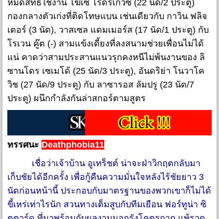
หมดสิทธิ์ใช้งาน โฆเซ่ โรดริเกวซ (22 นัด/2 ประตู)
กองกลางตัวเก่งที่ติดโทษแบน เช่นเดียวกับ กาวิน ฟลิจ
เตอร์ (3 นัด), วาสเซล แดมเมอร์ส (17 นัด/1 ประตู) กับ
โรเวน คู๊ต (-) สามแข้งเดี้ยงที่ลงสนามช่วยเพื่อนไม่ได้
แน่ คาดว่าสามประสานแนวรุกคงหนีไม่พ้นงานของ ลิ
ซานโดร เซเมโด้ (25 นัด/3 ประตู), อันดริย่า โนวาโค
วิช (27 นัด/9 ประตู) กับ ลาซารอส ลัมปรู (23 นัด/7
ประตู) ผนึกกำลังกันล่าสกอร์ตามสูตร
ทรรศนะ
Deathphobia11
เชื่อว่าเจ้าบ้าน อูเทร็ชต์ น่าจะฝ่าวิกฤตกลับมา
เก็บชัยได้อีกครั้ง เพื่อกู้คืนความมั่นใจหลังไร้ชัยยาว 3
นัดก่อนหน้านี้ ประกอบกับมาตรฐานของพวกเขาก็ไม่ได้
ขี้เหร่เท่าไรนัก สวนทางเต็มสูบกับทีมเยือน ฟอร์ทูน่า ซิ
ตตาร์ด ที่มาพร้อมกับผลงานนอกรังโคตรกาก แพ้รวด