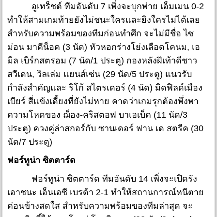
อูเทร็ชต์ ทีมอันดับ 7 เพิ่งจะบุกพ่าย เอ็มเมน 0-2
ทำให้สามเกมท้ายยังไม่ชนะใครและยิงใครไม่ได้เลย
สำหรับความพร้อมของทีมก่อนทำศึก จะไม่มีชื่อ ไซ
ม่อน มาคีน็อค (3 นัด) หัวหอกร่างโย่งเลือดโคนม, เอ
มิล เบิร์กสตรอม (7 นัด/1 ประตู) กองหลังฝีเท้าดีชาว
สวีเดน, วิลเล่ม แยนส์เซ่น (29 นัด/5 ประตู) แนวรับ
กำลังสำคัญและ ริโก้ สไตรเดอร์ (4 นัด) มิดฟิลด์เมือง
เบียร์ สี่แข้งเดี้ยงที่ยังไม่หาย คาดว่าเกมรุกต้องพึ่งพา
ความโหดของ ฌ็อง-คริสตอฟ บาเฮเบ็ค (11 นัด/3
ประตู) ควงคู่ล่าสกอร์กับ ซานเดอร์ ฟาน เด สตรีค (30
นัด/7 ประตู)
ฟอร์ทูน่า ซิตตาร์ด
ฟอร์ทูน่า ซิตตาร์ด ทีมอันดับ 14 เพิ่งจะเปิดรัง
เอาชนะ เอ็นเอซี เบรด้า 2-1 ทำให้สถานการณ์หนีตาย
ค่อนข้างสดใส สำหรับความพร้อมของทีมล่าสุด จะ