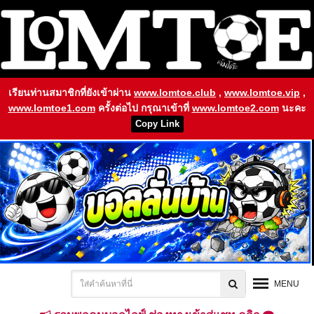
เรียนท่านสมาชิกที่ยังเข้าผ่าน
www.lomtoe.club
,
www.lomtoe.vip
,
www.lomtoe1.com
ครั้งต่อไป กรุณาเข้าที่
www.lomtoe2.com
นะคะ
Copy Link
MENU