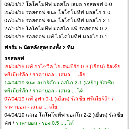
09/04/17 โลโคโมทีฟ มอสโก เสมอ รอสตอฟ 0-0
25/09/16 รอสตอฟ ชนะ โลโคโมทีฟ มอสโก 1-0
07/05/16 รอสตอฟ ชนะ โลโคโมทีฟ มอสโก 2-1
27/10/15 โลโคโมทีฟ มอสโก แพ้ รอสตอฟ 0-2
08/03/15 รอสตอฟ แพ้ โลโคโมทีฟ มอสโก 0-1
ฟอร์ม 5 นัดหลังสุดของทั้ง 2 ทีม
รอสตอฟ
20/04/19 แพ้ กาโซวิค โอเรนเบิร์ก 0-3 (เยือน) รัสเซีย
พรีเมียร์ลีก / ราคาบอล - เสมอ ... เสีย
14/04/19 ชนะ สปาร์ตัก มอสโก 2-1 (เหย้า) รัสเซีย
พรีเมียร์ลีก / ราคาบอล - เสมอ ... ได้
07/04/19 แพ้ อูฟ่า 0-1 (เยือน) รัสเซีย พรีเมียร์ลีก /
ราคาบอล - เสมอ ... เสีย
04/04/19 เสมอ โลโคโมทีฟ มอสโก 2-2 (เยือน) รัสเซีย
คัพ /
ราคาบอล - รอง 0.5 .... ได้