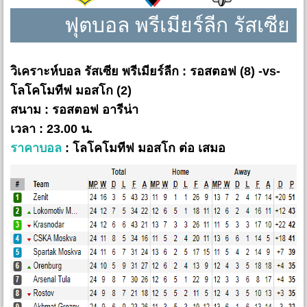
ฟุตบอล พรีเมียร์ลีก รัสเซีย
วิเคราะห์บอล รัสเซีย พรีเมียร์ลีก : รอสตอฟ (8) -vs-
โลโคโมทีฟ มอสโก (2)
สนาม : รอสตอฟ อารีน่า
เวลา : 23.00 น.
ราคาบอล
: โลโคโมทีฟ มอสโก ต่อ เสมอ