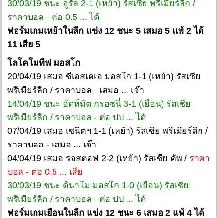
30/03/19 ชนะ อูรัล 2-1 (เหย้า) รัสเซีย พรีเมียร์ลีก /
ราคาบอล - ต่อ 0.5 ... ได้
ฟอร์มเกมเหย้าในลีก แข่ง 12 ชนะ 5 เสมอ 5 แพ้ 2 ได้
11 เสีย 5
โลโคโมทีฟ มอสโก
20/04/19 เสมอ ซีเอสเคเอ มอสโก 1-1 (เหย้า) รัสเซีย
พรีเมียร์ลีก / ราคาบอล - เสมอ ... เจ๊า
14/04/19 ชนะ อัคห์มัต กรอซนี่ 3-1 (เยือน) รัสเซีย
พรีเมียร์ลีก / ราคาบอล - ต่อ ปป ... ได้
07/04/19 เสมอ เซนิตฯ 1-1 (เหย้า) รัสเซีย พรีเมียร์ลีก /
ราคาบอล - เสมอ ... เจ๊า
04/04/19 เสมอ รอสตอฟ 2-2 (เหย้า) รัสเซีย คัพ /
ราคา
บอล - ต่อ 0.5 ... เสีย
30/03/19 ชนะ ดินาโม มอสโก 1-0 (เยือน) รัสเซีย
พรีเมียร์ลีก / ราคาบอล - ต่อ ปป ... ได้
ฟอร์มเกมเยือนในลีก แข่ง 12 ชนะ 6 เสมอ 2 แพ้ 4 ได้