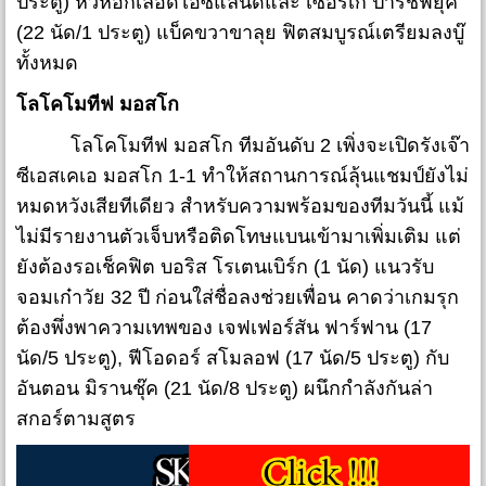
ประตู) หัวหอกเลือดไอซ์แลนด์และ เซอร์เก้ ปาร์ชิฟยุค
(22 นัด/1 ประตู) แบ็คขวาขาลุย ฟิตสมบูรณ์เตรียมลงบู๊
ทั้งหมด
โลโคโมทีฟ มอสโก
โลโคโมทีฟ มอสโก ทีมอันดับ 2 เพิ่งจะเปิดรังเจ๊า
ซีเอสเคเอ มอสโก 1-1 ทำให้สถานการณ์ลุ้นแชมป์ยังไม่
หมดหวังเสียทีเดียว สำหรับความพร้อมของทีมวันนี้ แม้
ไม่มีรายงานตัวเจ็บหรือติดโทษแบนเข้ามาเพิ่มเติม แต่
ยังต้องรอเช็คฟิต บอริส โรเตนเบิร์ก (1 นัด) แนวรับ
จอมเก๋าวัย 32 ปี ก่อนใส่ชื่อลงช่วยเพื่อน คาดว่าเกมรุก
ต้องพึ่งพาความเทพของ เจฟเฟอร์สัน ฟาร์ฟาน (17
นัด/5 ประตู), ฟีโอดอร์ สโมลอฟ (17 นัด/5 ประตู) กับ
อันตอน มิรานชุ๊ค (21 นัด/8 ประตู) ผนึกกำลังกันล่า
สกอร์ตามสูตร