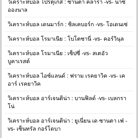
วิเคราะห์บอล โปรตุเกส : ซานตา คลาร่า -vs- นาซิ
อองนาล
วิเคราะห์บอล เดนมาร์ก : ซิลเคบอร์ก -vs- โอเดนเซ่
วิเคราะห์บอล โรมาเนีย : โบโตซานี่ -vs- คอร์วินุล
วิเคราะห์บอล โรมาเนีย : เซ็ปซี่ -vs- สเตอัว
บูคาเรสต์
วิเคราะห์บอล ไอซ์แลนด์ : ฟราม เรคยาวิค -vs- เค
อาร์ เรคยาวิค
วิเคราะห์บอล อาร์เจนติน่า : บานฟิลด์ -vs- เบลกรา
โน่
วิเคราะห์บอล อาร์เจนติน่า : ยูเนี่ยน เด ซานตา เฟ่ -
vs- เซ็นทรัล กอร์โดบา