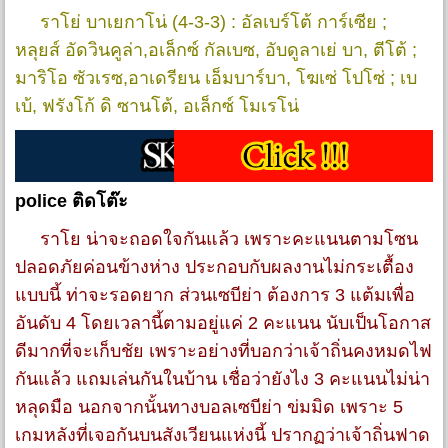
ราโย่ บาเยกาโน่ (4-3-3) : อัลเบร์โต้ การ์เซีย ;
หลุยส์ อัดวินคูล่า,อเล็กซ์ กัลเบซ, อับดูลาเย่ บา, ตีโต้ ;
มาริโอ ซัวเรซ,อาเดรียน เอ็มบาร์บา, โฆเซ่ โปโซ่ ; เบ
เบ้, ฟรังโก้ ดิ ซานโต้, อเล็กซ์ โมเรโน่
police ติดโต๊ะ
ราโย น่าจะถอดใจกันแล้ว เพราะคะแนนตามโซน
ปลอดภัยค่อนข้างห่าง ประกอบกับผลงานไม่กระเตื้อง
แบบนี้ ท่าจะรอดยาก ส่วนเซบีย่า ต้องการ 3 แต้มเพื่อ
อันดับ 4 โดยเวลานี้ตามอยู่แค่ 2 คะแนน นับเป็นโอกาส
ดีมากที่จะเก็บชัย เพราะอย่างที่บอกว่าเจ้าถิ่นคงหมดไฟ
กันแล้ว แถมเล่นกันในบ้าน เชื่อว่ายังไง 3 คะแนนไม่น่า
หลุดมือ นอกจากนั้นทางบอลเซบีย่า ข่มมิด เพราะ 5
เกมหลังที่เจอกันบนสังเวียนแห่งนี้ ปรากฏว่าเจ้าถิ่นฟาด