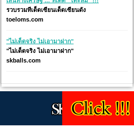
เส้นทางเศรษฐี ... ทีเด็ด "โต๊ะล้ม" !!!
รวบรวมทีเด็ดเซียนเด็ดเซียนดัง
toeloms.com
"ไม่เด็ดจริง ไม่เอามาฝาก"
"ไม่เด็ดจริง ไม่เอามาฝาก"
skballs.com