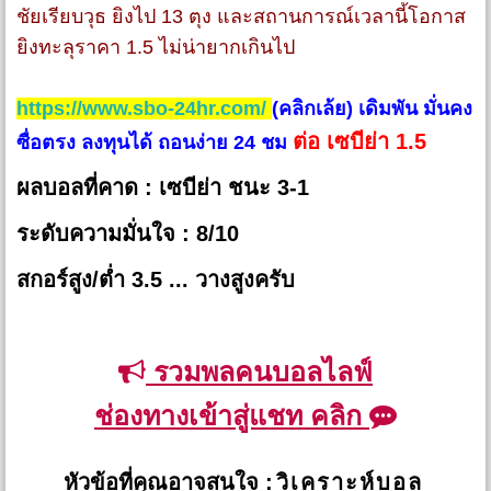
ชัยเรียบวุธ ยิงไป 13 ตุง และสถานการณ์เวลานี้โอกาส
ยิงทะลุราคา 1.5 ไม่น่ายากเกินไป
https://www.sbo-24hr.com/
(คลิกเล้ย) เดิมพัน มั่นคง
ต่อ เซบีย่า 1.5
ซื่อตรง ลงทุนได้ ถอนง่าย 24 ชม
ผลบอลที่คาด : เซบีย่า ชนะ 3-1
ระดับความมั่นใจ : 8/10
สกอร์สูง/ต่ำ 3.5 ... วางสูงครับ
รวมพลคนบอลไลฟ์
ช่องทางเข้าสู่แชท คลิก
หัวข้อที่คุณอาจสนใจ :
วิเคราะห์บอล