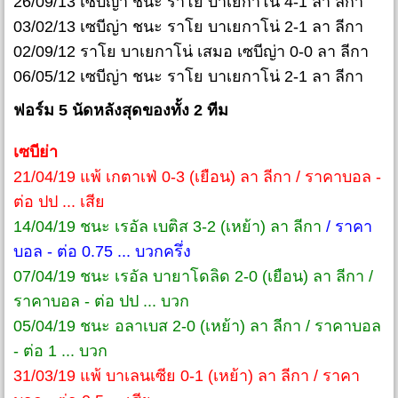
26/09/13 เซบีญ่า ชนะ ราโย บาเยกาโน่ 4-1 ลา ลีกา
03/02/13 เซบีญ่า ชนะ ราโย บาเยกาโน่ 2-1 ลา ลีกา
02/09/12 ราโย บาเยกาโน่ เสมอ เซบีญ่า 0-0 ลา ลีกา
06/05/12 เซบีญ่า ชนะ ราโย บาเยกาโน่ 2-1 ลา ลีกา
ฟอร์ม 5 นัดหลังสุดของทั้ง 2 ทีม
เซบีย่า
21/04/19 แพ้ เกตาเฟ่ 0-3 (เยือน) ลา ลีกา / ราคาบอล -
ต่อ ปป ... เสีย
14/04/19 ชนะ เรอัล เบติส 3-2 (เหย้า) ลา ลีกา
/ ราคา
บอล - ต่อ 0.75 ... บวกครึ่ง
07/04/19 ชนะ เรอัล บายาโดลิด 2-0 (เยือน) ลา ลีกา /
ราคาบอล - ต่อ ปป ... บวก
05/04/19 ชนะ อลาเบส 2-0 (เหย้า) ลา ลีกา / ราคาบอล
- ต่อ 1 ... บวก
31/03/19 แพ้ บาเลนเซีย 0-1 (เหย้า) ลา ลีกา / ราคา