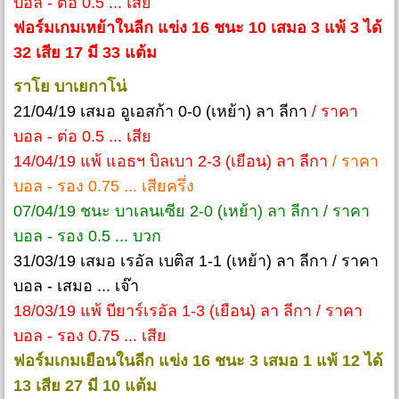
บอล - ต่อ 0.5 ... เสีย
ฟอร์มเกมเหย้าในลีก แข่ง 16 ชนะ 10 เสมอ 3 แพ้ 3 ได้
32 เสีย 17 มี 33 แต้ม
ราโย บาเยกาโน่
21/04/19 เสมอ อูเอสก้า 0-0 (เหย้า) ลา ลีกา
/ ราคา
บอล - ต่อ 0.5 ... เสีย
14/04/19 แพ้ แอธฯ บิลเบา 2-3 (เยือน) ลา ลีกา
/
ราคา
บอล - รอง 0.75 ... เสียครึ่ง
07/04/19 ชนะ บาเลนเซีย 2-0 (เหย้า) ลา ลีกา / ราคา
บอล - รอง 0.5 ... บวก
31/03/19 เสมอ เรอัล เบติส 1-1 (เหย้า) ลา ลีกา / ราคา
บอล - เสมอ ... เจ๊า
18/03/19 แพ้ บียาร์เรอัล 1-3 (เยือน) ลา ลีกา / ราคา
บอล - รอง 0.75 ... เสีย
ฟอร์มเกมเยือนในลีก แข่ง 16 ชนะ 3 เสมอ 1 แพ้ 12 ได้
13 เสีย 27 มี 10 แต้ม