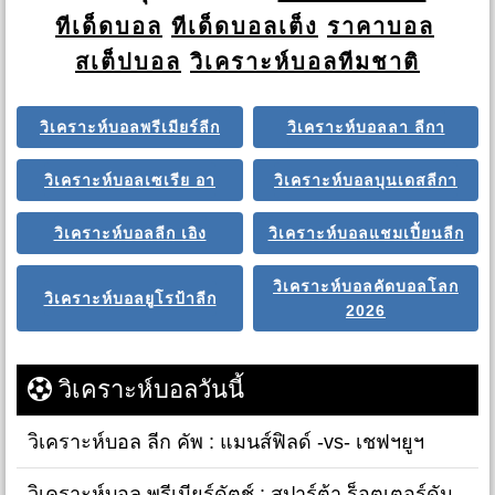
ทีเด็ดบอล
ทีเด็ดบอลเต็ง
ราคาบอล
สเต็ปบอล
วิเคราะห์บอลทีมชาติ
วิเคราะห์บอลพรีเมียร์ลีก
วิเคราะห์บอลลา ลีกา
วิเคราะห์บอลเซเรีย อา
วิเคราะห์บอลบุนเดสลีกา
วิเคราะห์บอลลีก เอิง
วิเคราะห์บอลแชมเปี้ยนลีก
วิเคราะห์บอลคัดบอลโลก
วิเคราะห์บอลยูโรป้าลีก
2026
วิเคราะห์บอลวันนี้
วิเคราะห์บอล ลีก คัพ : แมนส์ฟิลด์ -vs- เชฟฯยูฯ
วิเคราะห์บอล พรีเมียร์ดัตช์ : สปาร์ต้า ร็อตเตอร์ดัม -