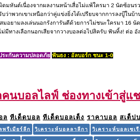
ดมหันต์เนื่องจากผลงานหน้าเสื่อไม่แพ้ใครมา 2 นัดซ้อนร
รับว่าพวกเขาเหนือกว่าคู่แข่งยิ่งได้เปรียบจากการลงบู๊ในบ
กเสมอยามลงเล่นนอกรังการันตีด้วยการไม่ชนะใครมา 16 นัดซ
75 ไม่มีทางเลือกนอกเสียจากวางบอลต่อไปสิครับ ฟันทิ้ง! ต่อ 
รับประกันความปลอดภัย
ฟันธง : อัลบอร์ก ชนะ 1-0
นบอลไลฟ์ ช่องทางเข้าสู่แ
บอล
ทีเด็ดบอล
ทีเด็ดบอลเต็ง
ราคาบอล
สเต็ป
พรีเมียร์ลีก
วิเคราะห์บอลลาลีกา
วิเคราะห์บอลเซเร