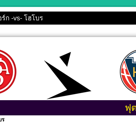
อร์เล็ชต์
ไอ คลาคสวิค
อร์ก -vs- โฮโบร
ีเอสเคเอ โซเฟีย
กบวกตามมาด่วน
)
ๆ)
ร์ เรย์ยาวิค
 ปาฟอส
เรนเจอร์ส
าร์ทส์
เอสไอ รูนาวิค
s- ดินาโม มินส์ค
 -vs- วาดุซ
ฟุ
บร