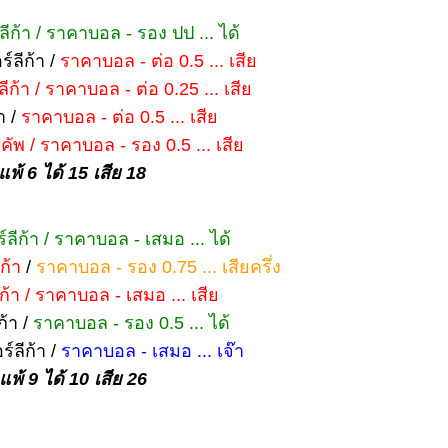
ีก้า / ราคาบอล - รอง ปป ... ได้
์ลีก้า /
ราคาบอล - ต่อ 0.5 ... เสีย
ีก้า / ราคาบอล - ต่อ 0.25 ... เสีย
า /
ราคาบอล - ต่อ 0.5 ... เสีย
คัพ / ราคาบอล - รอง 0.5 ... เสีย
้ 6 ได้ 15 เสีย 18
ลีก้า / ราคาบอล - เสมอ ... ได้
ก้า
/
ราคาบอล - รอง 0.75 ... เสียครึ่ง
ก้า / ราคาบอล - เสมอ ... เสีย
ก้า /
ราคาบอล - รอง 0.5 ... ได้
์ลีก้า /
ราคาบอล - เสมอ ... เจ๊า
พ้ 9 ได้ 10 เสีย 26