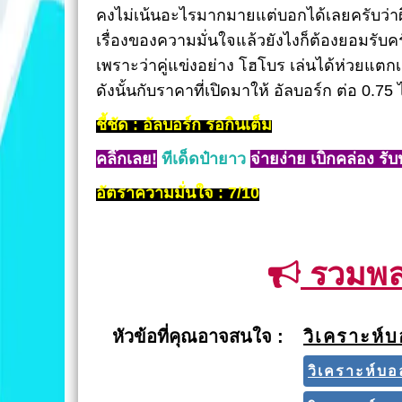
คงไม่เน้นอะไรมากมายแต่บอกได้เลยครับว่าผิ
เรื่องของความมั่นใจแล้วยังไงก็ต้องยอมรับค
เพราะว่าคู่แข่งอย่าง โฮโบร เล่นได้ห่วยแต
ดังนั้นกับราคาที่เปิดมาให้ อัลบอร์ก ต่อ 0.
ชี้ชัด : อัลบอร์ก รอกินเต็ม
คลิ๊กเลย!
ทีเด็ดป๋ายาว
จ่ายง่าย เบิกคล่อง 
อัตราความมั่นใจ : 7/10
รวมพลค
หัวข้อที่คุณอาจสนใจ :
วิเคราะห์
วิเคราะห์บอล