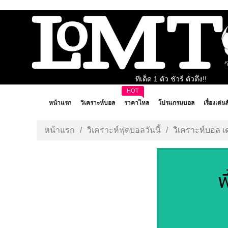
ทีเด็ด 1 ตัว ชัวร์ ตัวตึง!!
วิเคราะห์บอล ยูโรป้า ลีก : ลินคอล์น เร้ด อิมป์ส -vs- 
วิเคราะห์บอล คอนเฟอเรนซ์ ลีก : วาลูร์ -vs- นอร
HOT
วิเคราะห์บอล คอนเฟอเรนซ์ ลีก : โกเตบอร์ก -
หน้าแรก
วิเคราะห์บอล
ราคาไหล
โปรแกรมบอล
เรื่องเด่น
วิเคราะห์บอล คอนเฟอเรนซ์ ลีก : ราคอฟ เชสโตโชว่า 
วิเคราะห์บอล คอนเฟอเรนซ์ ลีก : โนอาห์ -v
หน้าแรก
วิเคราะห์ฟุตบอลวันนี้
วิเคราะห์บอล เด
วิเคราะห์บอล คอนเฟอเรนซ์ ลีก : เอชเจเค เฮลซิงกิ -v
วิเคราะห์บอล คอนเฟอเรนซ์ ลีก : ริก้า เอฟซี -v
วิเคราะห์บอล ยูโรป้า ลีก : คูพีเอส -vs- ยูนิเวอร์ซิต
วิเคราะห์บอล คอนเฟอเรนซ์ ลีก : ยาโบลเนช -
วิเคราะห์บอล คอนเฟอเรนซ์ ลีก : อาแจ็กซ์ -vs
วิเคราะห์บอล ยูโรป้า ลีก : ฮราเดค คราโลเว -vs
วิเคราะห์บอล คอนเฟอเรนซ์ ลีก : ซีเอฟอาร์ คลูจ์ 
วิเคราะห์บอล คอนเฟอเรนซ์ ลีก : เดเบรเซ่น -vs-
วิเคราะห์บอล คอนเฟอเรนซ์ ลีก : ไพเด้ -vs- รา