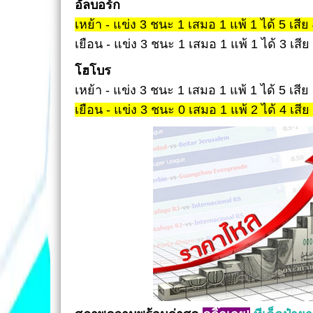
อัลบอร์ก
เหย้า - แข่ง 3 ชนะ 1 เสมอ 1 แพ้ 1 ได้ 5 เสีย
เยือน - แข่ง 3 ชนะ 1 เสมอ 1 แพ้ 1 ได้ 3 เสีย
โฮโบร
เหย้า - แข่ง 3 ชนะ 1 เสมอ 1 แพ้ 1 ได้ 5 เสีย
เยือน - แข่ง 3 ชนะ 0 เสมอ 1 แพ้ 2 ได้ 4 เสีย