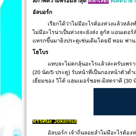
สภาพความพร้อมล่าสุด
คลิ๊กเลย!
ทีเด็ดป๋าย
อัลบอร์ก
เรียกได้ว่าไม่มีอะไรต้องห่วงแล้วหลังทำแ
ไม่มีอะไรน่าเป็นห่วงจะยังส่ง ลูกัส แอนเดอร
แทรกขึ้นมายิงประตูเช่นเดิมโดยมี ทอม ฟาน วี
โฮโบร
แทบจะไม่ตกลุ้นอะไรแล้วล่ะครับเพราะมีแ
(20 นัด/5 ประตู) รับหน้าที่เป็นกองหน้าตัวต
เยี่ยมของ วิโต้ แฮมเมอร์ชอท-มิสตราติ (30 น
ทรรศนะ Jokernut
อัลบอร์ก เจ้าถิ่นลอยลำไม่มีอะไรต้องห่ว