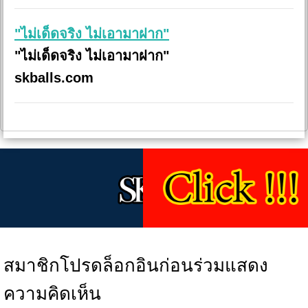
"ไม่เด็ดจริง ไม่เอามาฝาก"
"ไม่เด็ดจริง ไม่เอามาฝาก"
skballs.com
สมาชิกโปรดล็อกอินก่อนร่วมแสดง
ความคิดเห็น