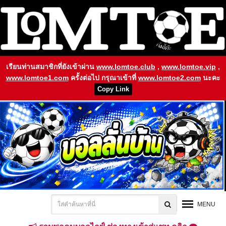
เรียนท่านสมาชิกที่ยังเข้าผ่าน
www.lomtoe.club
,
www.lomtoe.vip
,
www.lomtoe1.com
ครั้งต่อไป กรุณาเข้าที่
www.lomtoe2.com
นะคะ
Copy Link
MENU