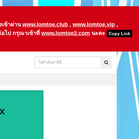
ังเข้าผ่าน
www.lomtoe.club
,
www.lomtoe.vip
,
ต่อไป กรุณาเข้าที่
www.lomtoe2.com
นะคะ
Copy Link