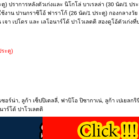
ะตู) ปราการหลังตัวเก่งและ นิโกโล่ บาเรลล่า (30 นัด/1 ประ
์ใช้งาน ปานกราซิโอ้ ฟาราโก้ (26 นัด/1 ประตู) กองกลางวัย 
จา เปโดร และ เลโอนาร์โด้ ปาโวเลตติ สองดูโอ้ตัวเก่งที่
ประตู)
อร์น่า, ลูก้า เซ็ปปิเตลลี่, ฟาบิโอ ปิซากาเน่, ลูก้า เปเยลกรินี่
อนาร์โด้ ปาโวเลตติ