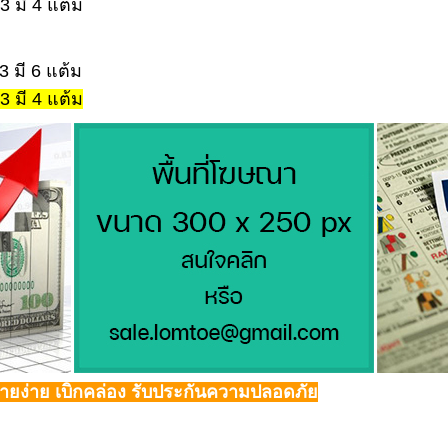
3 มี 4 แต้ม
3 มี 6 แต้ม
3 มี 4 แต้ม
่ายง่าย เบิกคล่อง รับประกันความปลอดภัย