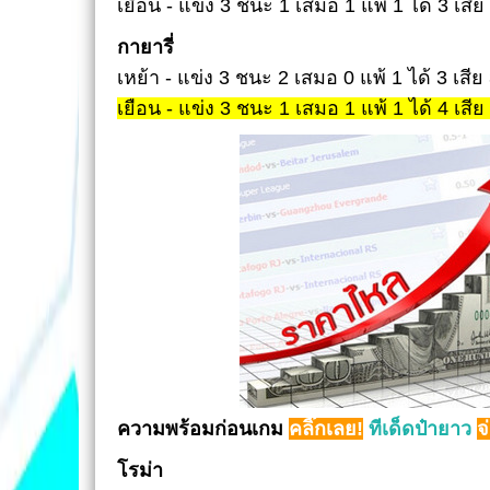
เยือน - แข่ง 3 ชนะ 1 เสมอ 1 แพ้ 1 ได้ 3 เสีย 
กายารี่
เหย้า - แข่ง 3 ชนะ 2 เสมอ 0 แพ้ 1 ได้ 3 เสีย 
เยือน - แข่ง 3 ชนะ 1 เสมอ 1 แพ้ 1 ได้ 4 เสีย 
ความพร้อมก่อนเกม
คลิ๊กเลย!
ทีเด็ดป๋ายาว
จ
โรม่า