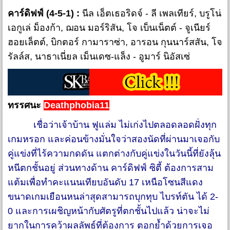
คาร์ดิฟฟ์ (4-5-1) :
นีล เอ็ตเธอริดจ์ - ลี เพลเทียร์, บรูโน่
เอกูเล่ ม็องก้า, ฌอน มอร์ริสัน, โจ เบ็นเน็ตต์ - จูเนียร์
ฮอยเล็ตต์, บิกตอร์ กามาราซ่า, อารอน กุนนาร์สสัน, โจ
รัลล์ส, นาธาเนี่ยล เม็นเดซ-แล็ง - อูมาร์ นิอัสเซ่
ทรรศนะ
Deathphobia11
เชื่อว่าเจ้าบ้าน ฟูแล่ม ไม่เก่งไปตลอดลอดฝั่งทุก
เกมหรอก และค่อนข้างมั่นใจว่าสองนัดที่ผ่านมาเจอกับ
คู่แข่งที่ไร้ความกดดัน แตกต่างกับคู่แข่งในวันนี้ที่ยังลุ้น
หนีตกชั้นอยู่ ส่วนทางด้าน คาร์ดิฟฟ์ ซิตี้ ต้องการสาม
แต้มเพื่อทำคะแนนเทียบอันดับ 17 เหนือโซนสีแดง
ขนาดเกมเยือนหนล่าสุดสามารถบุกทุบ ไบรท์ตัน ได้ 2-
0 และการเผชิญหน้ากับศัตรูที่ตกชั้นไปแล้ว น่าจะไม่
ยากในการคว้าผลลัพธ์ที่ต้องการ ตอกย้ำด้วยการเจอ