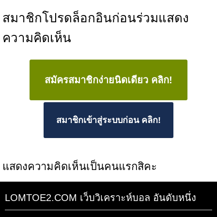
สมาชิกโปรดล็อกอินก่อนร่วมแสดง
ความคิดเห็น
สมัครสมาชิกง่ายนิดเดียว คลิก!
สมาชิกเข้าสู่ระบบก่อน คลิก!
แสดงความคิดเห็นเป็นคนแรกสิคะ
LOMTOE2.COM เว็บวิเคราะห์บอล อันดับหนึ่ง