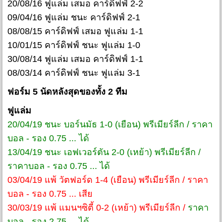
20/08/16 ฟูแล่ม เสมอ คาร์ดิฟฟ์ 2-2
09/04/16 ฟูแล่ม ชนะ คาร์ดิฟฟ์ 2-1
08/08/15 คาร์ดิฟฟ์ เสมอ ฟูแล่ม 1-1
10/01/15 คาร์ดิฟฟ์ ชนะ ฟูแล่ม 1-0
30/08/14 ฟูแล่ม เสมอ คาร์ดิฟฟ์ 1-1
08/03/14 คาร์ดิฟฟ์ ชนะ ฟูแล่ม 3-1
ฟอร์ม 5 นัดหลังสุดของทั้ง 2 ทีม
ฟูแล่ม
20/04/19 ชนะ บอร์นมัธ 1-0 (เยือน) พรีเมียร์ลีก / ราคา
บอล - รอง 0.75 ... ได้
13/04/19 ชนะ เอฟเวอร์ตัน 2-0 (เหย้า) พรีเมียร์ลีก /
ราคาบอล - รอง 0.75 ... ได้
03/04/19 แพ้ วัตฟอร์ด 1-4 (เยือน) พรีเมียร์ลีก / ราคา
บอล - รอง 0.75 ... เสีย
30/03/19 แพ้ แมนฯซิตี้ 0-2 (เหย้า) พรีเมียร์ลีก /
ราคา
บอล - รอง 2.75 ... ได้