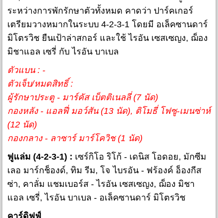
ระหว่างการพักรักษาตัวทั้งหมด คาดว่า ปาร์คเกอร์
เตรียมวางหมากในระบบ 4-2-3-1 โดยมี อเล็คซานดาร์
มิโตรวิช ยืนเป้าล่าสกอร์ และใช้ ไรอัน เซสเซญง, ฌ็อง
มิชาแอล เซรี่ กับ ไรอัน บาเบล
ตัวแบน : -
ตัวเจ็บ/หมดสิทธิ์ :
ผู้รักษาประตู - มาร์คัส เบ็ตติเนลลี่ (7 นัด)
กองหลัง - แอลฟี่ มอว์สัน (13 นัด), ติโมธี่ โฟซู-เมนซ่าห์
(12 นัด)
กองกลาง - ลาซาร์ มาร์โควิช (1 นัด)
ฟูแล่ม (4-2-3-1) :
เซร์กิโอ ริโก้ - เดนิส โอดอย, มักซีม
เลอ มาร์กช็องด์, ทิม รีม, โจ ไบรอัน - ฟร้องค์ อ็องกีส
ซ่า, คาลั่ม แชมเบอร์ส - ไรอัน เซสเซญง, ฌ็อง มิชา
แอล เซรี่, ไรอัน บาเบล - อเล็คซานดาร์ มิโตรวิช
คาร์ดิฟฟ์