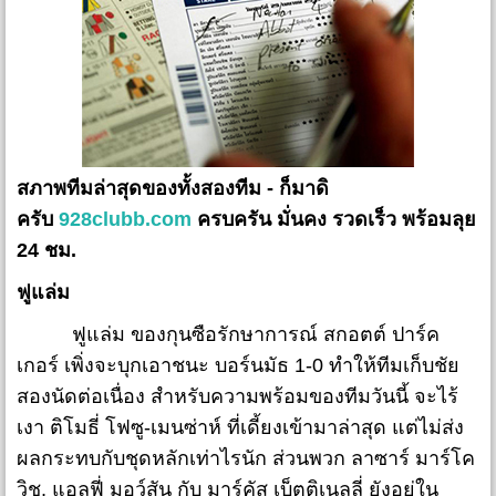
สภาพทีมล่าสุดของทั้งสองทีม - ก็มาดิ
ครับ
928clubb.com
ครบครัน มั่นคง รวดเร็ว พร้อมลุย
24 ชม.
ฟูแล่ม
ฟูแล่ม ของกุนซือรักษาการณ์ สกอตต์ ปาร์ค
เกอร์ เพิ่งจะบุกเอาชนะ บอร์นมัธ 1-0 ทำให้ทีมเก็บชัย
สองนัดต่อเนื่อง สำหรับความพร้อมของทีมวันนี้ จะไร้
เงา ติโมธี่ โฟซู-เมนซ่าห์ ที่เดี้ยงเข้ามาล่าสุด แต่ไม่ส่ง
ผลกระทบกับชุดหลักเท่าไรนัก ส่วนพวก ลาซาร์ มาร์โค
วิช, แอลฟี่ มอว์สัน กับ มาร์คัส เบ็ตติเนลลี่ ยังอยู่ใน