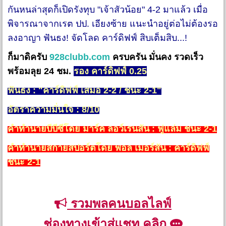
กันหนล่าสุดก็เปิดรังทุบ "เจ้าสัวน้อย" 4-2 มาแล้ว เมื่อ
พิจารณาจากเรต ปป. เอียงซ้าย แนะนำอยู่ต่อไม่ต้องรอ
ลงอาญา ฟันธง! จัดโลด คาร์ดิฟฟ์ สิบเต็มสิบ...!
ก็มาดิครับ
928clubb.com
ครบครัน มั่นคง รวดเร็ว
พร้อมลุย 24 ชม.
รอง คาร์ดิฟฟ์ 0.25
ฟันธง : "คาร์ดิฟฟ์ เสมอ 2-2 / ชนะ 2-1"
อัตราความมั่นใจ : 8/10
คำทำนายบีบีซีโดย มาร์ค ลอว์เรนสัน : ฟูแล่ม ชนะ 2-1
คำทำนายสกายสปอร์ตโดย พอล เมอร์สัน : คาร์ดิฟฟ์
ชนะ 2-1
รวมพลคนบอลไลฟ์
ช่องทางเข้าสู่แชท คลิก