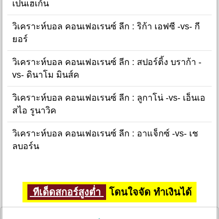
เปนเฮเก้น
วิเคราะห์บอล คอนเฟอเรนซ์ ลีก : ริก้า เอฟซี -vs- กี
ยอร์
วิเคราะห์บอล คอนเฟอเรนซ์ ลีก : สปอร์ติ้ง บราก้า -
vs- ดินาโม มินส์ค
วิเคราะห์บอล คอนเฟอเรนซ์ ลีก : ลูกาโน่ -vs- เอ็นเอ
สไอ รูนาวิค
วิเคราะห์บอล คอนเฟอเรนซ์ ลีก : อาแจ็กซ์ -vs- เช
ลบอร์น
ทีเด็ดสกอร์สูงต่ำ
โดนใจจัด ทำเงินได้