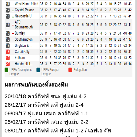
ผลการพบกันของทั้งสองทีม
20/10/18 คาร์ดิฟฟ์ ชนะ ฟูแล่ม 4-2
26/12/17 คาร์ดิฟฟ์ แพ้ ฟูแล่ม 2-4
09/09/17 ฟูแล่ม เสมอ คาร์ดิฟฟ์ 1-1
25/02/17 คาร์ดิฟฟ์ เสมอ ฟูแล่ม 2-2
08/01/17 คาร์ดิฟฟ์ แพ้ ฟูแล่ม 1-2 / เอฟเอ คัพ