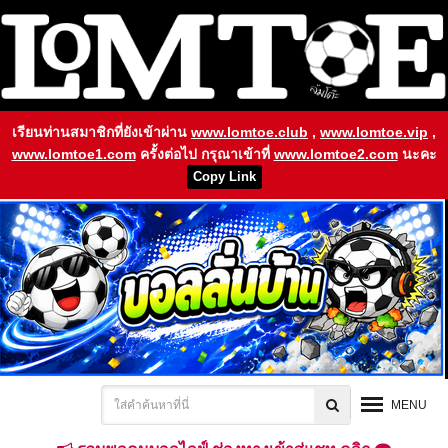
เรียนท่านสมาชิกที่ยังเข้าผ่าน
www.lomtoe.club
,
www.lomtoe.vip
,
www.lomtoe1.com
ครั้งต่อไป กรุณาเข้าที่
www.lomtoe2.com
นะคะ
Copy Link
MENU