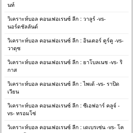
นท์
วิเคราะห์บอล คอนเฟอเรนซ์ ลีก : วาลูร์ -vs-
นอร์ดชัลลันด์
วิเคราะห์บอล คอนเฟอเรนซ์ ลีก : อินเตอร์ ตูร์คู -vs-
วาดุซ
วิเคราะห์บอล คอนเฟอเรนซ์ ลีก : ยาโบลเนช -vs- ริ
กาส
วิเคราะห์บอล คอนเฟอเรนซ์ ลีก : ไพเด้ -vs- ราปิด
เวียน
วิเคราะห์บอล คอนเฟอเรนซ์ ลีก : ซีเอฟอาร์ คลูจ์ -
vs- ทรอมโซ่
วิเคราะห์บอล คอนเฟอเรนซ์ ลีก : เดเบรเซ่น -vs- โค