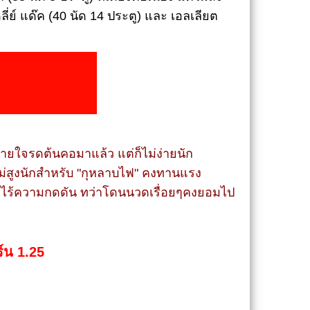
ี่ย์ แด๊ค (40 นัด 14 ประตู) และ เอลเลียต
หายใจรดต้นคอมาแล้ว แต่ก็ไม่ง่ายนัก
่ไม่สูงนักสำหรับ "กุหลาบไฟ" คงทานแรง
ซึ่งไร้ความกดดัน ทว่าโดนนวดเรื่อยๆคงยอมไป
ร์น 1.25