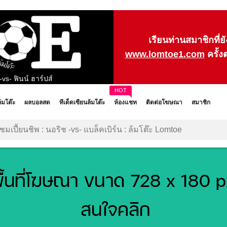
เรียนท่านสมาชิกที่ย
www.lomtoe1.com
ครั้ง
ฟุม ออสโล
์ไทรย์ค
-vs- ฟินน์ ฮาร์ปส์
 แพทริคส์
HOT
 บูคาเรสต์
ล้มโต๊ะ
ผลบอลสด
ทีเด็ดเซียนล้มโต๊ะ
ห้องแชท
ติดต่อโฆษณา
สมาชิก
-vs- ซุนด์สวาลล์
ก้ โรเวอร์ส
มเปี้ยนชิพ : นอริช -vs- แบล็คเบิร์น : ล้มโต๊ะ Lomtoe
ดร็อกเฮด้า
- เว็กซ์ฟอร์ด
 วีบอร์ก
s- ลองฟอร์ด ทาวน์
ร็กซ์แฮม
ฟเนจ
ตเวล
ฮร์ธ่าฯ