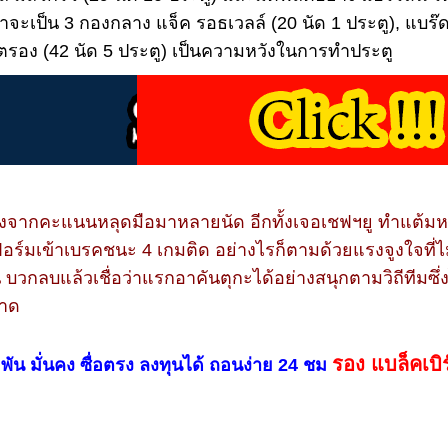
่าจะเป็น 3 กองกลาง แจ็ค รอธเวลล์ (20 นัด 1 ประตู), แบร๊ดล
มสตรอง (42 นัด 5 ประตู) เป็นความหวังในการทำประตู
้ หลังจากคะแนนหลุดมือมาหลายนัด อีกทั้งเจอเชฟฯยู ทำแต้ม
ับฟอร์มเข้าเบรคชนะ 4 เกมติด อย่างไรก็ตามด้วยแรงจูงใจที
อน บวกลบแล้วเชื่อว่าแรกอาคันตุกะได้อย่างสนุกตามวิถีทีม
ขาด
รอง แบล็คเบิ
ิมพัน มั่นคง ซื่อตรง ลงทุนได้ ถอนง่าย 24 ชม