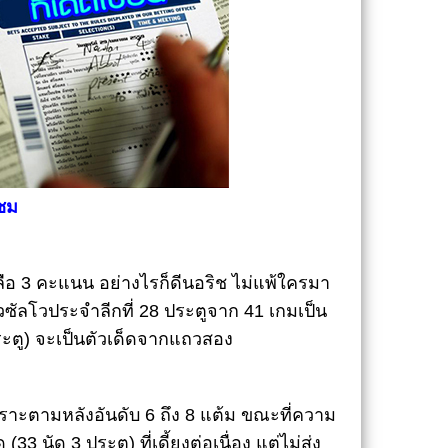
 ชม
ือ 3 คะแนน อย่างไรก็ดีนอริช ไม่แพ้ใครมา
าวซัลโวประจำลีกที่ 28 ประตูจาก 41 เกมเป็น
ประตู) จะเป็นตัวเด็ดจากแถวสอง
พราะตามหลังอันดับ 6 ถึง 8 แต้ม ขณะที่ความ
3 นัด 3 ประตู) ที่เดี้ยงต่อเนื่อง แต่ไม่ส่ง