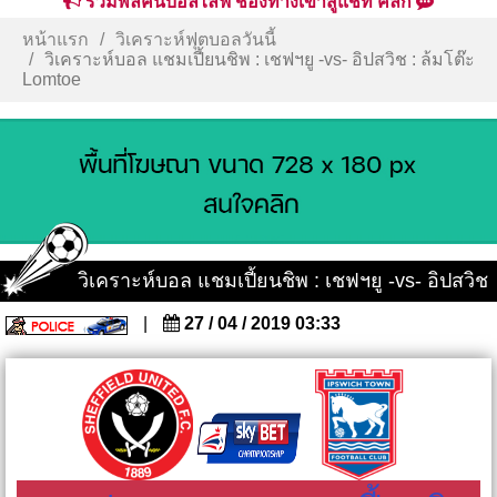
รวมพลคนบอลไลฟ์ ช่องทางเข้าสู่แชท คลิก
หน้าแรก
วิเคราะห์ฟุตบอลวันนี้
วิเคราะห์บอล แชมเปี้ยนชิพ : เชฟฯยู -vs- อิปสวิช : ล้มโต๊ะ
Lomtoe
วิเคราะห์บอล แชมเปี้ยนชิพ : เชฟฯยู -vs- อิปสวิช
|
27 / 04 / 2019 03:33