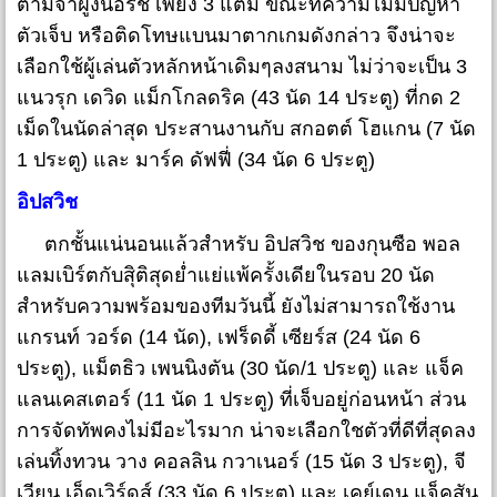
ตามจ่าฝูงนอริช เพียง 3 แต้ม ขณะที่ความไม่มีปัญหา
ตัวเจ็บ หรือติดโทษแบนมาตากเกมดังกล่าว จึงน่าจะ
เลือกใช้ผู้เล่นตัวหลักหน้าเดิมๆลงสนาม ไม่ว่าจะเป็น 3
แนวรุก เดวิด แม็กโกลดริค (43 นัด 14 ประตู) ที่กด 2
เม็ดในนัดล่าสุด ประสานงานกับ สกอตต์ โฮแกน (7 นัด
1 ประตู) และ มาร์ค ดัฟฟี่ (34 นัด 6 ประตู)
อิปสวิช
ตกชั้นแน่นอนแล้วสำหรับ อิปสวิช ของกุนซือ พอล
แลมเบิร์ตกับสุิติสุดย่ำแย่แพ้ครั้งเดียในรอบ 20 นัด
สำหรับความพร้อมของทีมวันนี้ ยังไม่สามารถใช้งาน
แกรนท์ วอร์ด (14 นัด), เฟร็ดดี้ เซียร์ส (24 นัด 6
ประตู), แม็ตธิว เพนนิงตัน (30 นัด/1 ประตู) และ แจ็ค
แลนเคสเตอร์ (11 นัด 1 ประตู) ที่เจ็บอยู่ก่อนหน้า ส่วน
การจัดทัพคงไม่มีอะไรมาก น่าจะเลือกใชตัวที่ดีที่สุดลง
เล่นทิ้งทวน วาง คอลลิน กวาเนอร์ (15 นัด 3 ประตู), จี
เวียน เอ็ดเวิร์ดส์ (33 นัด 6 ประตู) และ เคย์เดน แจ็คสัน