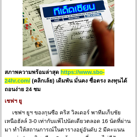
สภาพความพร้อมล่าสุด
https://www.sbo-
24hr.com/
(คลิกเล้ย) เดิมพัน มั่นคง ซื่อตรง ลงทุนได้
ถอนง่าย 24 ชม
เชฟฯ ยู
เชฟฯ ยูฯ ของกุนซือ คริส วิลเดอร์ พาทีมเก็บชัย
เหนือฮัลล์ 3-0 เท่ากับแพ้ไปนัดเดียวตลอด 16 นัดที่ผ่าน
มา ทำให้สถานการณ์ในตารางอยู่อันดับ 2 มีคะแนน