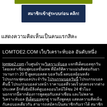
สมาชิกเข้าสู่ระบบก่อน คลิก!
แสดงความคิดเห็นเป็นคนแรกสิคะ
LOMTOE2.COM เว็บวิเคราะห์บอล อันดับหนึ่ง
lomtoe2.com
เว็บศูนย์รวม
วิเคราะห์บอล
แจกทีเด็ดบอลทุกวัน
โดยเหล่าเซียนฟุตบอลขั้นเทพ ที่มีสถิติความแม่นติดต่อกันยา
วนานกว่า 20 ปี ดูผลบอลสด บอลวันนี้ ผลบอลย้อนหลัง
โปรแกรมฟุตบอลประจำวัน
โปรแกรมบอลวันนี้
โปรแกรมบอล
คืนนี้ โปรแกรมบอลล่วงหน้า ราคาบอลที่รวดเร็วส่งตรงจากต่าง
ประเทศ อีกทั้งยังมีลิงค์ดูบอลออนไลน์ให้ชม 24 ชั่วโมง
นอกจากนี้หากต้องการพูดคุยกับเหล่าเซียน และไม่พลาด
วิเคราะห์บอล
ทีเด็ดบอล
ทุกคู่ รวมถึงพูดคุย แสดงความคิดเห็น
กับคอบอลเดียวกัน สามารถสมัครเป็นสมาชิกกับเราได้ สมาชิก