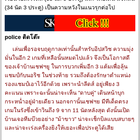
(34 นัด 3 ประตู) เป็นความหวังในแนวรุกต่อไป
police ติดโต๊ะ
เล่นเพื่อรอจบฤดูกาลเท่านั้นสำหรับอิปสวิช ความมุ่ง
มั่นในอีก 2 เกมที่เหลือนั้นหมดไปแล้ว จึงเป็นโอกาสดี
ของเจ้าบ้านเชฟฯยู ในการบวกเพิ่มอีก 3 แต้มเพื่อลุ้น
แชมป์กับนอริช ในช่วงท้าย รวมถึงต้องรักษาตำแหน่ง
รองแชมป์เอาไว้อีกด้วย เพราะนำลีดส์ อยู่เพียง 3
คะแนน เพราะฉะนั้นน่าจะเห็น "ดาบคู่" เดินหน้าบุก
กระหน่ำอยู่ฝ่ายเดียว นอกจกานั้นเชฟฯย มีทีเด็ดตรง
เกมในรังซึ่งเข้าวินถึง 9 จาก 11 นัดหลังสุด ดังนั้นเปิด
บ้านเจอทีมบ๊วยอย่าง "ม้าขาว" น่าจะเช็กบิลแบบสบายๆ
และน่าจะเร่งเครื่องยิงให้เยอะเพื่อประตูได้เสีย