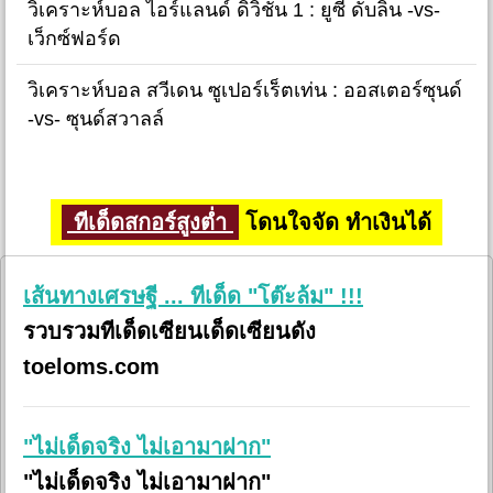
วิเคราะห์บอล ไอร์แลนด์ ดิวิชั่น 1 : ยูซี ดับลิน -vs-
เว็กซ์ฟอร์ด
วิเคราะห์บอล สวีเดน ซูเปอร์เร็ตเท่น : ออสเตอร์ซุนด์
-vs- ซุนด์สวาลล์
ทีเด็ดสกอร์สูงต่ำ
โดนใจจัด ทำเงินได้
เส้นทางเศรษฐี ... ทีเด็ด "โต๊ะล้ม" !!!
รวบรวมทีเด็ดเซียนเด็ดเซียนดัง
toeloms.com
"ไม่เด็ดจริง ไม่เอามาฝาก"
"ไม่เด็ดจริง ไม่เอามาฝาก"