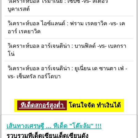
วิเคราะห์บอล โรมาเนีย : เซ็ปซี่ -vs- สเตอัว
บูคาเรสต์
วิเคราะห์บอล ไอซ์แลนด์ : ฟราม เรคยาวิค -vs- เค
อาร์ เรคยาวิค
วิเคราะห์บอล อาร์เจนติน่า : บานฟิลด์ -vs- เบลกรา
โน่
วิเคราะห์บอล อาร์เจนติน่า : ยูเนี่ยน เด ซานตา เฟ่ -
vs- เซ็นทรัล กอร์โดบา
ทีเด็ดสกอร์สูงต่ำ
โดนใจจัด ทำเงินได้
เส้นทางเศรษฐี ... ทีเด็ด "โต๊ะล้ม" !!!
รวบรวมทีเด็ดเซียนเด็ดเซียนดัง