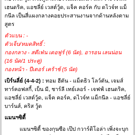
เฮนดริค, แอชลี่ย์ เวสต์วู้ด, แจ็ค คอร์ค กับ ดไวจ์ท แม็
กนีล เป็นสี่แผงกลางคอยประสานงานจากด้านหลังตาม
สูตร
ตัวแบน : -
ตัวเจ็บ/หมดสิทธิ์ :
กองกลาง - สตีเฟ่น เดอฟูร์ (6 นัด), อารอน เลนน่อน
(16 นัด/1 ประตู)
กองหน้า - ปีเตอร์ เคร้าช์ (5 นัด)
เบิร์นลี่ย์ (4-4-2) :
ทอม ฮีตัน - แม็ตธิว โลว์ตัน, เจมส์
ทาร์คอฟสกี้, เบ็น มี, ชาร์ลี เทย์เลอร์ - เจฟฟ์ เฮนดริค,
แอชลี่ย์ เวสต์วู้ด, แจ็ค คอร์ค, ดไวจ์ท แม็กนีล - แอชลี่ย์
บาร์นส์, คริส วู้ด
แมนฯซิตี้
แมนฯซิตี้ ของกุนซือ เป๊ป กวาร์ดิโอล่า เพิ่งจะบุก