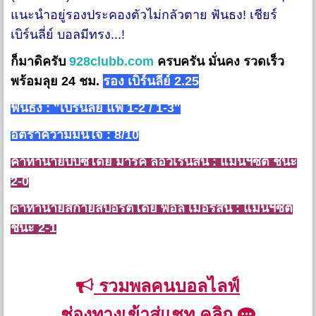
แนะนำอยู่รองประคองตัวไม่กลัวตาย ฟันธง! เชียร์
เบิร์นลี่ย์ บอลมีทรง...!
ก็มาดิครับ
928clubb.com
ครบครัน มั่นคง รวดเร็ว
พร้อมลุย 24 ชม.
รอง เบิร์นลี่ย์ 2.25
ฟันธง : "เบิร์นลี่ย์ แพ้ 1-2 / 1-3"
อัตราความมั่นใจ : 8/10
คำทำนายบีบีซีโดย มาร์ค ลอว์เรนสัน : แมนฯซิตี้ ชนะ
2-0
คำทำนายสกายสปอร์ตโดย พอล เมอร์สัน : แมนฯซิตี้
ชนะ 2-1
รวมพลคนบอลไลฟ์
ช่องทางเข้าสู่แชท คลิก