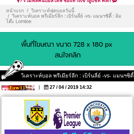
รวมพลคนบอลไลฟ์ ช่องทางเข้าสู่แชท คลิก
หน้าแรก
วิเคราะห์ฟุตบอลวันนี้
วิเคราะห์บอล พรีเมียร์ลีก : เบิร์นลี่ย์ -vs- แมนฯซิตี้ : ล้ม
โต๊ะ Lomtoe
วิเคราะห์บอล พรีเมียร์ลีก : เบิร์นลี่ย์ -vs- แมนฯซิตี้
|
27 / 04 / 2019 14:32