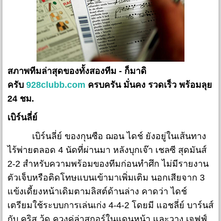
สภาพทีมล่าสุดของทั้งสองทีม - ก็มาดิ
ครับ
928clubb.com
ครบครัน มั่นคง รวดเร็ว พร้อมลุย
24 ชม.
เบิร์นลี่ย์
เบิร์นลี่ย์ ของกุนซือ ฌอน ไดช์ ยังอยู่ในเส้นทาง
ไร้พ่ายตลอด 4 นัดที่ผ่านมา หลังบุกเจ๊า เชลซี สุดมันส์
2-2 สำหรับความพร้อมของทีมก่อนทำศึก ไม่มีรายงาน
ตัวเจ็บหรือติดโทษแบนเข้ามาเพิ่มเติม นอกเสียจาก 3
แข้งเดี้ยงหน้าเดิมตามลิสต์ด้านล่าง คาดว่า ไดช์
เตรียมใช้ระบบการเล่นเก่ง 4-4-2 โดยมี แอชลี่ย์ บาร์นส์
กับ คริส วู้ด ควงคู่ล่าสกอร์ในแดนหน้า และวาง เจฟฟ์