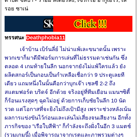
ดาบิด ซิลบา - ราฮีม สเตอร์ลิ่ง, เซร์กิโอ้ อากูเอโร่, เล
รอย ซาเน่
ทรรศนะ
Deathphobia11
เจ้าบ้าน เบิร์นลี่ย์ ไม่น่าแพ้เละขนาดนั้น เพราะ
พวกเขาก็มาดีมีฟอร์มการเล่นที่ไม่ธรรมดาเช่นกัน ซึ่ง
ตลอด 4 เกมท้ายในลีก นอกจากยังไม่แพ้ใครแล้ว ยัง
ผลิตสกอร์เป็นกอบเป็นกำเหลือเชื่อกว่า 9 ประตูเลยที
เดียว แถมหนึ่งในนั้นคือกว่าบุกเจ๊า เชลซี 2-2 ถึง
สแตมฟอร์ด บริดจ์ อีกด้วย จริงอยู่ที่ทีมเยือน แมนฯซิตี้
ก็ร้อนแรงสุดๆ ฉุดไม่อยู่ ด้วยการเก็บชัยในลีก 10 นัด
รวด แต่โอกาสที่จะยิงไม่ถึงเป้ามีสูง เพราะช่วงหลังเน้น
ผลการแข่งขันไว้ก่อนและเล่นไม่เสี่ยงจนเสียงาน อีกทั้ง
ภารกิจของ "เรือใบสีฟ้า" ก็กำลังจะถึงฝั่งในอีก 3 แมตช์
(รวมเกมนี้) เมื่อพิจารณาจากเรตและภาพรวมต่างๆ