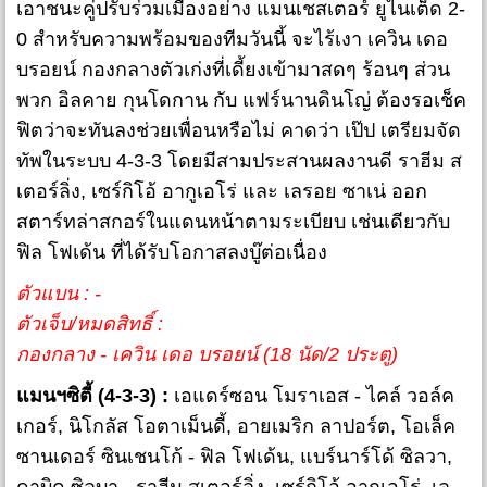
เอาชนะคู่ปรับร่วมเมืองอย่าง แมนเชสเตอร์ ยูไนเต็ด 2-
0 สำหรับความพร้อมของทีมวันนี้ จะไร้เงา เควิน เดอ
บรอยน์ กองกลางตัวเก่งที่เดี้ยงเข้ามาสดๆ ร้อนๆ ส่วน
พวก อิลคาย กุนโดกาน กับ แฟร์นานดินโญ่ ต้องรอเช็ค
ฟิตว่าจะทันลงช่วยเพื่อนหรือไม่ คาดว่า เป๊ป เตรียมจัด
ทัพในระบบ 4-3-3 โดยมีสามประสานผลงานดี ราฮีม ส
เตอร์ลิ่ง, เซร์กิโอ้ อากูเอโร่ และ เลรอย ซาเน่ ออก
สตาร์ทล่าสกอร์ในแดนหน้าตามระเบียบ เช่นเดียวกับ
ฟิล โฟเด้น ที่ได้รับโอกาสลงบู๊ต่อเนื่อง
ตัวแบน : -
ตัวเจ็บ/หมดสิทธิ์ :
กองกลาง - เควิน เดอ บรอยน์ (18 นัด/2 ประตู)
แมนฯซิตี้ (4-3-3) :
เอแดร์ซอน โมราเอส - ไคล์ วอล์ค
เกอร์, นิโกลัส โอตาเม็นดี้, อายเมริก ลาปอร์ต, โอเล็ค
ซานเดอร์ ซินเชนโก้ - ฟิล โฟเด้น, แบร์นาร์โด้ ซิลวา,