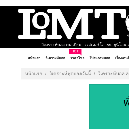
วิเคราะห์บอล เบลเยียม : เวสเตอร์โล -vs- ยูนิโอน แ
วิเคราะห์บอล เบลเยียม : แซงต์ ทรุยเดนส์ -v
วิเคราะห์บอล เบลเยียม : สตองดาร์ ลีแอช -vs- แซ
HOT
วิเคราะห์บอล ลีก เดอซ์ : โซโชซ์ -vs- แซงต์
หน้าแรก
วิเคราะห์บอล
ราคาไหล
โปรแกรมบอล
เรื่องเด่น
วิเคราะห์บอล ลีก เดอซ์ : น็องต์ -vs- เร้ด 
วิเคราะห์บอล ลีก เดอซ์ : มงต์เปลลิเย่ร์ -vs
หน้าแรก
วิเคราะห์ฟุตบอลวันนี้
วิเคราะห์บอล ลา
วิเคราะห์บอล ลีก้า 2 เยอรมัน : โวล์ฟสบวร์ก -v
วิเคราะห์บอล ลีก้า 2 เยอรมัน : มักเดบวร์ก -vs- 
วิเคราะห์บอล ลีก้า 2 เยอรมัน : คาร์ลสรูห์ -vs-
วิเคราะห์บอล โปรตุเกส : วิตอเรีย กิมาไรส์ -vs-
วิเคราะห์บอล โปรตุเกส : มาริติโม่ -vs- คาซ
วิเคราะห์บอล ลีก้า 2 เยอรมัน : ไฮเด้นไฮม์ -vs-
วิเคราะห์บอล นอร์เวย์ : สตาร์ท -vs- เฟรดร
วิเคราะห์บอล พรีเมียร์ดัตช์ : อัลค์ม่าร์ -vs-
วิเคราะห์บอล สกอตติช พรีเมียร์ลีก : เซนต์ เมียร์เรน -