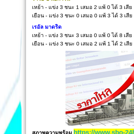
เหย้า - แข่ง 3 ชนะ 1 เสมอ 2 แพ้ 0 ได้ 3 เสีย 
เยือน - แข่ง 3 ชนะ 0 เสมอ 0 แพ้ 3 ได้ 3 เสีย
เรอัล มาดริด
เหย้า - แข่ง 3 ชนะ 3 เสมอ 0 แพ้ 0 ได้ 8 เสีย 
เยือน - แข่ง 3 ชนะ 0 เสมอ 2 แพ้ 1 ได้ 2 เสีย 
https://www.sbo-24
สภาพความพร้อม