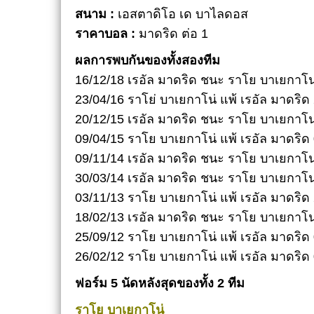
สนาม :
เอสตาดิโอ เด บาไลดอส
ราคาบอล :
มาดริด ต่อ 1
ผลการพบกันของทั้งสองทีม
16/12/18 เรอัล มาดริด ชนะ ราโย บาเยกาโน่
23/04/16 ราโย่ บาเยกาโน่ แพ้ เรอัล มาดริด 
20/12/15 เรอัล มาดริด ชนะ ราโย บาเยกาโน่
09/04/15 ราโย บาเยกาโน่ แพ้ เรอัล มาดริด 
09/11/14 เรอัล มาดริด ชนะ ราโย บาเยกาโน่
30/03/14 เรอัล มาดริด ชนะ ราโย บาเยกาโน่
03/11/13 ราโย บาเยกาโน่ แพ้ เรอัล มาดริด 
18/02/13 เรอัล มาดริด ชนะ ราโย บาเยกาโน่
25/09/12 ราโย บาเยกาโน่ แพ้ เรอัล มาดริด 
26/02/12 ราโย บาเยกาโน่ แพ้ เรอัล มาดริด 
ฟอร์ม 5 นัดหลังสุดของทั้ง 2 ทีม
ราโย บาเยกาโน่