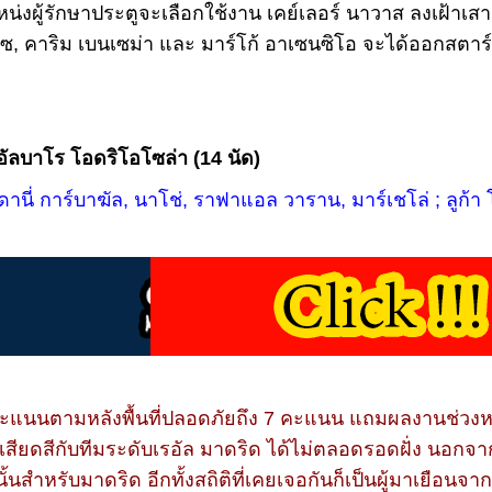
งผู้รักษาประตูจะเลือกใช้งาน เคย์เลอร์ นาวาส ลงเฝ้าเสาถ
เกซ, คาริม เบนเซม่า และ มาร์โก้ อาเซนซิโอ จะได้ออกสตาร
 อัลบาโร โอดริโอโซล่า (14 นัด)
 ดานี่ การ์บาฆัล, นาโช่, ราฟาแอล วาราน, มาร์เชโล่ ; ลูก้า 
แนนตามหลังพื้นที่ปลอดภัยถึง 7 คะแนน แถมผลงานช่วง
สียดสีกับทีมระดับเรอัล มาดริด ได้ไม่ตลอดรอดฝั่ง นอกจาก
นั้นสำหรับมาดริด อีกทั้งสถิติที่เคยเจอกันก็เป็นผู้มาเยือนจ