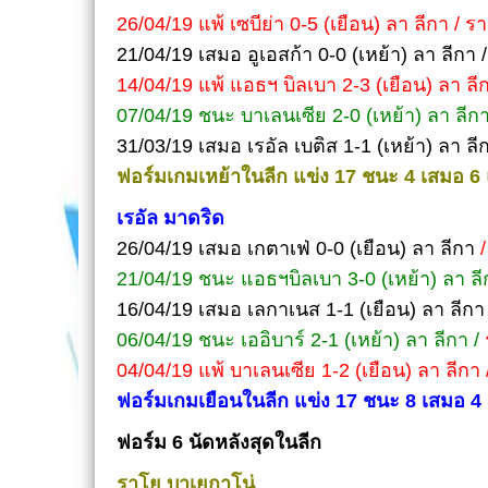
26/04/19 แพ้ เซบีย่า 0-5 (เยือน) ลา ลีกา / ร
21/04/19 เสมอ อูเอสก้า 0-0 (เหย้า) ลา ลีกา /
14/04/19 แพ้ แอธฯ บิลเบา 2-3 (เยือน) ลา ลี
07/04/19 ชนะ บาเลนเซีย 2-0 (เหย้า) ลา ลีกา
31/03/19 เสมอ เรอัล เบติส 1-1 (เหย้า) ลา ลี
ฟอร์มเกมเหย้าในลีก แข่ง 17 ชนะ 4 เสมอ 6 แพ
เรอัล มาดริด
26/04/19 เสมอ เกตาเฟ่ 0-0 (เยือน) ลา ลีกา
21/04/19 ชนะ แอธฯบิลเบา 3-0 (เหย้า) ลา ลีก
16/04/19 เสมอ เลกาเนส 1-1 (เยือน) ลา ลีกา
06/04/19 ชนะ เออิบาร์ 2-1 (เหย้า) ลา ลีกา /
ร
04/04/19 แพ้ บาเลนเซีย 1-2 (เยือน) ลา ลีกา 
ฟอร์มเกมเยือนในลีก แข่ง 17 ชนะ 8 เสมอ 4 แพ
ฟอร์ม 6 นัดหลังสุดในลีก
ราโย บาเยกาโน่