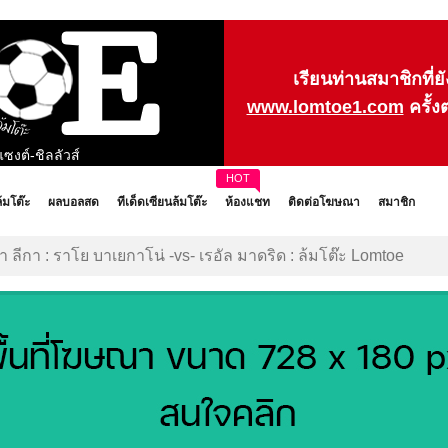
เรียนท่านสมาชิกที่ย
www.lomtoe1.com
ครั้ง
ซงต์-ชิลลัวส์
s- ลอมเมล
ร์กล์ บรู้ช
HOT
 เอเตียน
ล้มโต๊ะ
ผลบอลสด
ทีเด็ดเซียนล้มโต๊ะ
ห้องแชท
ติดต่อโฆษณา
สมาชิก
สตาร์
- ดิฌง
 ลีกา : ราโย บาเยกาโน่ -vs- เรอัล มาดริด : ล้มโต๊ะ Lomtoe
s- ไกเซอร์ฯ
บราวน์ชไวก์
 บีเลเฟลด์
 อารัวก้า
า เปีย
 ออสนาบรู้ค
ิคสตัด
 เดน ฮาก
vs- เซนต์ จอห์นสโตน