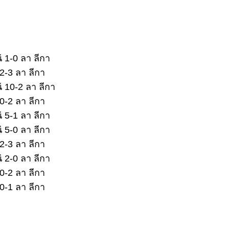
 1-0 ลา ลีกา
2-3 ลา ลีกา
 10-2 ลา ลีกา
0-2 ลา ลีกา
 5-1 ลา ลีกา
 5-0 ลา ลีกา
2-3 ลา ลีกา
 2-0 ลา ลีกา
0-2 ลา ลีกา
0-1 ลา ลีกา