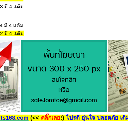
3 มี 4 แต้ม
4 มี 4 แต้ม
2 มี 4 แต้ม
rts168.com
(<<
คลิ๊กเลย
!)
โปรดี อุ่นใจ ปลอดภัย เด