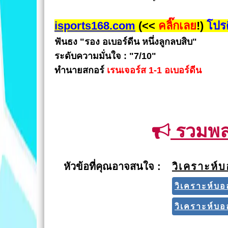
isports168.com
(<<
คลิ๊กเลย
!)
โ
ปร
ฟันธง "รอง อเบอร์ดีน หนึ่งลูกลบสิบ"
ระดับความมั่นใจ : "7/10"
ทำนายสกอร์
เรนเจอร์ส 1-1 อเบอร์ดีน
รวมพลค
หัวข้อที่คุณอาจสนใจ :
วิเคราะห์
วิเคราะห์บอล
วิเคราะห์บอล