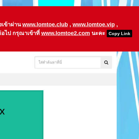
ังเข้าผ่าน
www.lomtoe.club
,
www.lomtoe.vip
,
ต่อไป กรุณาเข้าที่
www.lomtoe2.com
นะคะ
Copy Link