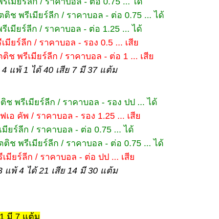
เมียร์ลีก / ราคาบอล - ต่อ 0.75 ... ได้
ิช พรีเมียร์ลีก / ราคาบอล - ต่อ 0.75 ... ได้
เมียร์ลีก / ราคาบอล - ต่อ 1.25 ... ได้
มียร์ลีก / ราคาบอล - รอง 0.5 ... เสีย
ิช พรีเมียร์ลีก / ราคาบอล - ต่อ 1 ... เสีย
 แพ้ 1 ได้ 40 เสีย 7 มี 37 แต้ม
ช พรีเมียร์ลีก / ราคาบอล - รอง ปป ... ได้
เอ คัพ / ราคาบอล - รอง 1.25 ... เสีย
ียร์ลีก / ราคาบอล - ต่อ 0.75 ... ได้
ิช พรีเมียร์ลีก / ราคาบอล - ต่อ 0.75 ... ได้
เมียร์ลีก / ราคาบอล - ต่อ ปป ... เสีย
แพ้ 4 ได้ 21 เสีย 14 มี 30 แต้ม
1 มี 7 แต้ม