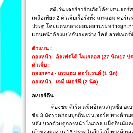
สตีเว่น เจอร์ราร์ดเฮ้ดโค้ช เรนเจอร์ส ยัง
เหลือเพียง 2 ตัวเจ็บเรื้อรังทั้ง เกรแฮม ดอร์แ
ประตู โดยแดนกลางผสมผสานระหว่างลูกเก๋าของ 
แดนหน้าต้องแย่งกันระหว่าง ไคล์ ลาฟเฟอร์ตี้
ตัวแบน :
กองหน้า - อัลเฟรโด้ โมเรลอส (27 นัด/17 ปร
ตัวเจ็บ :
กองกลาง - เกรแฮม ดอร์แรนส์ (1 นัด)
กองหน้า - เจมี่ เมอร์ฟี่ (2 นัด)
อเบอร์ดีน
ต้องชม ดีเร็ค แม็คอินเนสกุนซือ อเบอร์ดีน
ชัย 3 นัดรวดก่อนบุกถิ่น เรนเจอร์ส ทางด้าน
หลัง บวกด้วยคู่กองหน้า ไนออล แม็คกินน์และ 
เจ้าของผลงาน 16 ประตูในลีกวิสกี้ ทางด้านแผ