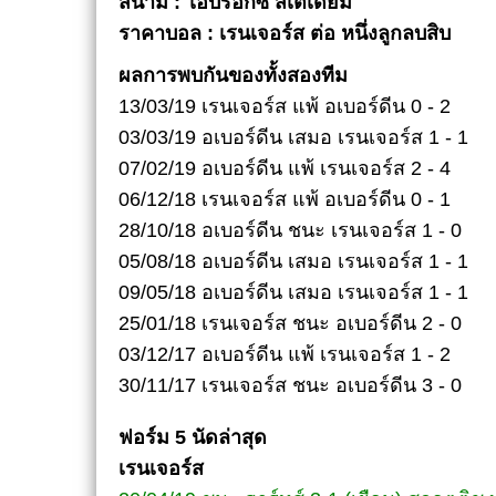
สนาม : ไอบร็อกซ์ สเตเดี้ยม
ราคาบอล : เรนเจอร์ส ต่อ หนึ่งลูกลบสิบ
ผลการพบกันของทั้งสองทีม
13/03/19 เรนเจอร์ส แพ้ อเบอร์ดีน 0 - 2
03/03/19 อเบอร์ดีน เสมอ เรนเจอร์ส 1 - 1
07/02/19 อเบอร์ดีน แพ้ เรนเจอร์ส 2 - 4
06/12/18 เรนเจอร์ส แพ้ อเบอร์ดีน 0 - 1
28/10/18 อเบอร์ดีน ชนะ เรนเจอร์ส 1 - 0
05/08/18 อเบอร์ดีน เสมอ เรนเจอร์ส 1 - 1
09/05/18 อเบอร์ดีน เสมอ เรนเจอร์ส 1 - 1
25/01/18 เรนเจอร์ส ชนะ อเบอร์ดีน 2 - 0
03/12/17 อเบอร์ดีน แพ้ เรนเจอร์ส 1 - 2
30/11/17 เรนเจอร์ส ชนะ อเบอร์ดีน 3 - 0
ฟอร์ม 5 นัดล่าสุด
เรนเจอร์ส