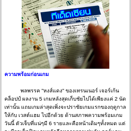
ความพร้อมก่อนเกม
พลพรรค "หงส์แดง" ของเทรนเนอร์ เจอร์เก้น
คล็อปป์ ผลงาน 5 เกมหลังสุดเก็บชัยไปได้เพียงแค่ 2 นัด
เท่านั้น แถมเกมล่าสุดเพิ่งจะปราชัยเกมแรกของฤดูกาล
ให้กับ เวสต์แฮม ไปอีกด้วย ด้านสภาพความพร้อมเกม
วันนี้ ตัวเจ็บที่แน่ๆมี 6 รายและคือหน้าเดิมๆทั้งหมด แต่