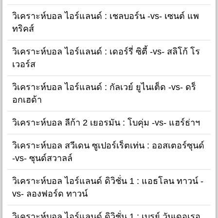
วิเคราะห์บอล ไอร์แลนด์ : เชลบอร์น -vs- เซนต์ แพ
ทริคส์
วิเคราะห์บอล ไอร์แลนด์ : เดอร์รี่ ซิตี้ -vs- สลิโก้ โร
เวอร์ส
วิเคราะห์บอล ไอร์แลนด์ : กัลเวย์ ยูไนเต็ด -vs- ดร็
อกเฮด้า
วิเคราะห์บอล ลีก้า 2 เยอรมัน : โบคุ่ม -vs- แฮร์ธ่าฯ
วิเคราะห์บอล สวีเดน ซูเปอร์เร็ตเท่น : ออสเตอร์ซุนด์
-vs- ซุนด์สวาลล์
วิเคราะห์บอล ไอร์แลนด์ ดิวิชั่น 1 : แอธโลน ทาวน์ -
vs- ลองฟอร์ด ทาวน์
วิเคราะห์บอล ไอร์แลนด์ ดิวิชั่น 1 : เบรย์ วันเดอเรอ