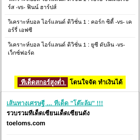
ร์ส -vs- ฟินน์ ฮาร์ปส์
วิเคราะห์บอล ไอร์แลนด์ ดิวิชั่น 1 : คอร์ก ซิตี้ -vs- เค
อร์รี่ เอฟซี
วิเคราะห์บอล ไอร์แลนด์ ดิวิชั่น 1 : ยูซี ดับลิน -vs-
เว็กซ์ฟอร์ด
ทีเด็ดสกอร์สูงต่ำ
โดนใจจัด ทำเงินได้
เส้นทางเศรษฐี ... ทีเด็ด "โต๊ะล้ม" !!!
รวบรวมทีเด็ดเซียนเด็ดเซียนดัง
toeloms.com