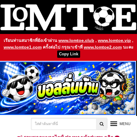
เรียนท่านสมาชิกที่ยังเข้าผ่าน
www.lomtoe.club
,
www.lomtoe.vip
,
www.lomtoe1.com
ครั้งต่อไป กรุณาเข้าที่
www.lomtoe2.com
นะคะ
Copy Link
MENU