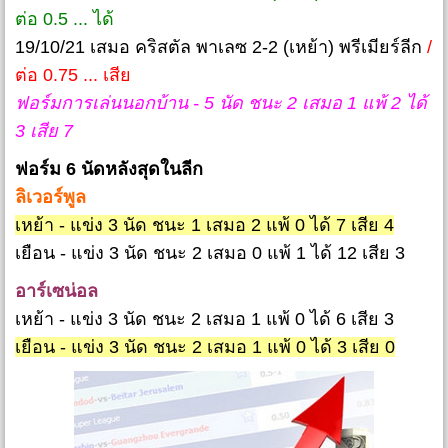
ต่อ 0.5 ... ได้
19/10/21 เสมอ คริสตัล พาเลซ 2-2 (เหย้า) พรีเมียร์ลีก
/
ต่อ 0.75 ... เสีย
ฟอร์มการเล่นนอกบ้าน - 5 นัด ชนะ 2 เสมอ 1 แพ้ 2 ได้
3 เสีย 7
ฟอร์ม 6 นัดหลังสุดในลีก
ลิเวอร์พูล
เหย้า - แข่ง 3 นัด ชนะ 1 เสมอ 2 แพ้ 0 ได้ 7 เสีย 4
เยือน - แข่ง 3 นัด ชนะ 2 เสมอ 0 แพ้ 1 ได้ 12 เสีย 3
อาร์เซน่อล
เหย้า - แข่ง 3 นัด ชนะ 2 เสมอ 1 แพ้ 0 ได้ 6 เสีย 3
เยือน - แข่ง 3 นัด ชนะ 2 เสมอ 1 แพ้ 0 ได้ 3 เสีย 0