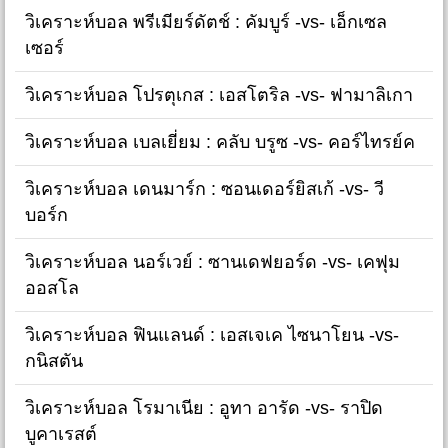
วิเคราะห์บอล พรีเมียร์ดัตช์ : คัมบูร์ -vs- เอ็กเซล
เซอร์
วิเคราะห์บอล โปรตุเกส : เอสโตริล -vs- ฟามาลิเกา
วิเคราะห์บอล เบลเยี่ยม : คลับ บรูซ -vs- คอร์ไทรย์ค
วิเคราะห์บอล เดนมาร์ก : ซอนเดอร์ยิสเก้ -vs- วี
บอร์ก
วิเคราะห์บอล นอร์เวย์ : ซานเดฟยอร์ด -vs- เคฟุม
ออสโล
วิเคราะห์บอล ฟินแลนด์ : เอสเจเค ไซนาโยน -vs-
กนิสตัน
วิเคราะห์บอล โรมาเนีย : อูทา อารัด -vs- ราปิด
บูคาเรสต์