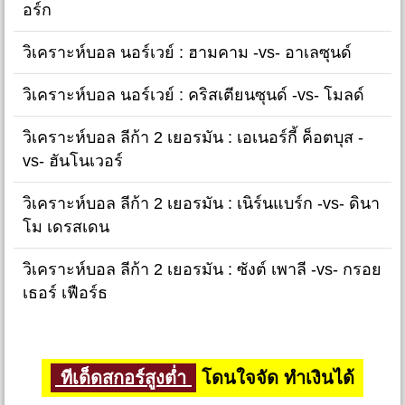
อร์ก
วิเคราะห์บอล นอร์เวย์ : ฮามคาม -vs- อาเลซุนด์
วิเคราะห์บอล นอร์เวย์ : คริสเตียนซุนด์ -vs- โมลด์
วิเคราะห์บอล ลีก้า 2 เยอรมัน : เอเนอร์กี้ ค็อตบุส -
vs- ฮันโนเวอร์
วิเคราะห์บอล ลีก้า 2 เยอรมัน : เนิร์นแบร์ก -vs- ดินา
โม เดรสเดน
วิเคราะห์บอล ลีก้า 2 เยอรมัน : ซังต์ เพาลี -vs- กรอย
เธอร์ เฟือร์ธ
ทีเด็ดสกอร์สูงต่ำ
โดนใจจัด ทำเงินได้