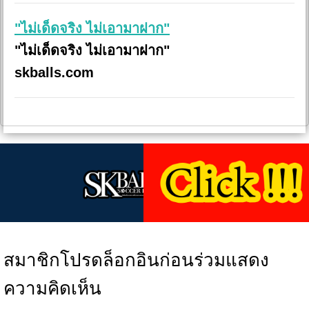
"ไม่เด็ดจริง ไม่เอามาฝาก"
"ไม่เด็ดจริง ไม่เอามาฝาก"
skballs.com
สมาชิกโปรดล็อกอินก่อนร่วมแสดง
ความคิดเห็น