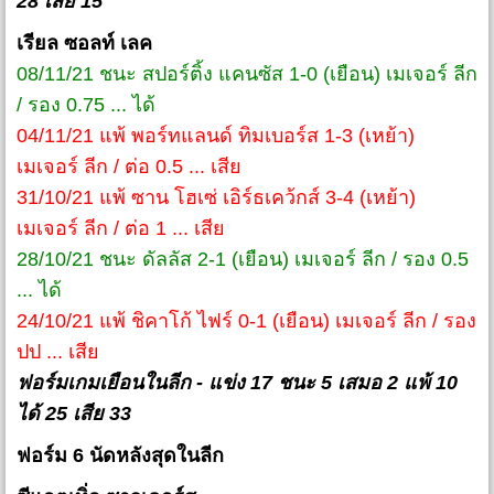
28 เสีย 15
เรียล ซอลท์ เลค
08/11/21 ชนะ สปอร์ติ้ง แคนซัส 1-0 (เยือน) เมเจอร์ ลีก
/ รอง 0.75 ... ได้
04/11/21 แพ้ พอร์ทแลนด์ ทิมเบอร์ส 1-3 (เหย้า)
เมเจอร์ ลีก / ต่อ 0.5 ... เสีย
31/10/21 แพ้ ซาน โฮเซ่ เอิร์ธเคว้กส์ 3-4 (เหย้า)
เมเจอร์ ลีก / ต่อ 1 ... เสีย
28/10/21 ชนะ ดัลลัส 2-1 (เยือน) เมเจอร์ ลีก / รอง 0.5
... ได้
24/10/21 แพ้ ชิคาโก้ ไฟร์ 0-1 (เยือน) เมเจอร์ ลีก / รอง
ปป ... เสีย
ฟอร์มเกมเยือนในลีก - แข่ง 17 ชนะ 5 เสมอ 2 แพ้ 10
ได้ 25 เสีย 33
ฟอร์ม 6 นัดหลังสุดในลีก