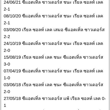
24/06/21 ซีแอตเทิ่ล ซาวเดอร์ส ชนะ เรียล ซอลท์ เลค
2-1
08/10/20 ซีแอตเทิ่ล ซาวเดอร์ส ชนะ เรียล ซอลท์ เลค
2-1
03/09/20 เรียล ซอลท์ เลค เสมอ ซีแอตเทิ่ล ซาวเดอร์ส
2-2
24/10/19 ซีแอตเทิ่ล ซาวเดอร์ส ชนะ เรียล ซอลท์ เลค
2-0
15/08/19 เรียล ซอลท์ เลค ชนะ ซีแอตเทิ่ล ซาวเดอร์ส
3-0
07/04/19 ซีแอตเทิ่ล ซาวเดอร์ส ชนะ เรียล ซอลท์ เลค
1-0
03/06/18 เรียล ซอลท์ เลค ชนะ ซีแอตเทิ่ล ซาวเดอร์ส
2-0
27/05/18 ซีแอตเทิ่ล ซาวเดอร์ส แพ้ เรียล ซอลท์ เลค 0-
1