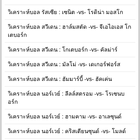
วิเคราะห์บอล รัสเซีย : เซนิต -vs- โรดิน่า มอสโก
วิเคราะห์บอล สวีเดน : ฮาล์มสตัด -vs- จีเอไอเอส โก
เตบอร์ก
วิเคราะห์บอล สวีเดน : โกเตบอร์ก -vs- คัลม่าร์
วิเคราะห์บอล สวีเดน : มัลโม่ -vs- เดเกอร์ฟอร์ส
วิเคราะห์บอล สวีเดน : ฮัมมาร์บี้ -vs- ฮัคเค่น
วิเคราะห์บอล นอร์เวย์ : ลีลล์สตรอม -vs- โรเซนบ
อร์ก
วิเคราะห์บอล นอร์เวย์ : ฮามคาม -vs- อาเลซุนด์
วิเคราะห์บอล นอร์เวย์ : คริสเตียนซุนด์ -vs- โมลด์