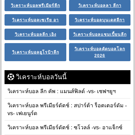
วิเคราะห์บอลพรีเมียร์ลีก
วิเคราะห์บอลลา ลีกา
วิเคราะห์บอลเซเรีย อา
วิเคราะห์บอลบุนเดสลีกา
วิเคราะห์บอลลีก เอิง
วิเคราะห์บอลแชมเปี้ยนลีก
วิเคราะห์บอลคัดบอลโลก
วิเคราะห์บอลยูโรป้าลีก
2026
วิเคราะห์บอลวันนี้
วิเคราะห์บอล ลีก คัพ : แมนส์ฟิลด์ -vs- เชฟฯยูฯ
วิเคราะห์บอล พรีเมียร์ดัตช์ : สปาร์ต้า ร็อตเตอร์ดัม -
vs- เฟเยนูร์ด
วิเคราะห์บอล พรีเมียร์ดัตช์ : ซโวลล์ -vs- อาแจ็กซ์