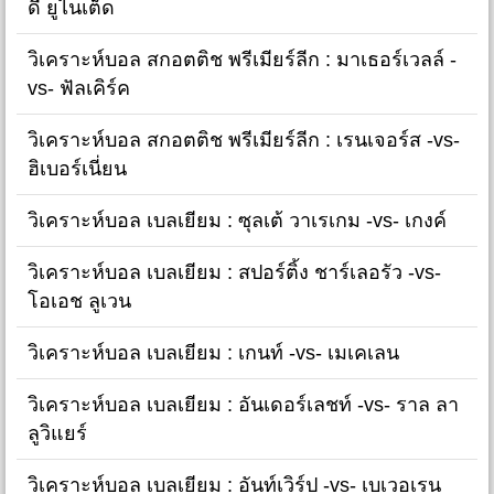
ดี ยูไนเต็ด
วิเคราะห์บอล สกอตติช พรีเมียร์ลีก : มาเธอร์เวลล์ -
vs- ฟัลเคิร์ค
วิเคราะห์บอล สกอตติช พรีเมียร์ลีก : เรนเจอร์ส -vs-
ฮิเบอร์เนี่ยน
วิเคราะห์บอล เบลเยียม : ซุลเต้ วาเรเกม -vs- เกงค์
วิเคราะห์บอล เบลเยียม : สปอร์ติ้ง ชาร์เลอรัว -vs-
โอเอช ลูเวน
วิเคราะห์บอล เบลเยียม : เกนท์ -vs- เมเคเลน
วิเคราะห์บอล เบลเยียม : อันเดอร์เลชท์ -vs- ราล ลา
ลูวิแยร์
วิเคราะห์บอล เบลเยียม : อันท์เวิร์ป -vs- เบเวอเรน