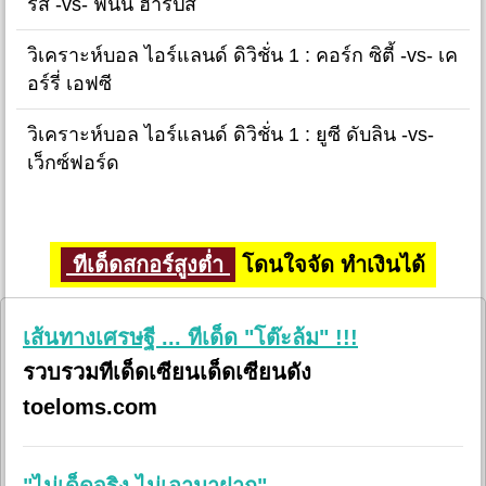
ร์ส -vs- ฟินน์ ฮาร์ปส์
วิเคราะห์บอล ไอร์แลนด์ ดิวิชั่น 1 : คอร์ก ซิตี้ -vs- เค
อร์รี่ เอฟซี
วิเคราะห์บอล ไอร์แลนด์ ดิวิชั่น 1 : ยูซี ดับลิน -vs-
เว็กซ์ฟอร์ด
ทีเด็ดสกอร์สูงต่ำ
โดนใจจัด ทำเงินได้
เส้นทางเศรษฐี ... ทีเด็ด "โต๊ะล้ม" !!!
รวบรวมทีเด็ดเซียนเด็ดเซียนดัง
toeloms.com
"ไม่เด็ดจริง ไม่เอามาฝาก"