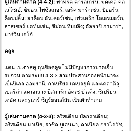
ผู้เล่นตามคาด (4-4-2):
พาทริค คาร์ลเกรน; มิคเคล คัล
เลโซเอ้, ซิม่อน ไพซิงเกอร์, เอริค มาร์กเซ่น, บียอร์น
ค็อปปลิ้น; ยาค็อบ อันเคอร์เซ่น, เฟรเดริก โลเอนบอร์ก,
ลาสเซอร์ ยอห์นเซ่น, ซิม่อน ทิบบลิง; อัลอาชี่ กามาร่า,
มาร์วิน เอโก้
คลูจ
แดน เปเตรสคู กุนซือคลูจ ไม่มีปัญหาการบาดเจ็บ
รบกวน ตามระบบ 4-3-3 สามประสานกองหน้าน่าจะ
เป็นบิเลล ออมรานี่, กาเบรียล เดเบลยูห์ และเคลาดิอู
เปตริล่า แดนกลาง บิสมาร์ก อัดเช บัวเต็ง, ซิเปรียน
เดอัค และรูนาร์ ซิกูร์ยอนส์สัน เป็นตัวทำเกม
ผู้เล่นตามคาด (4-3-3):
คริสเตียน บัลกราเดียน;
คริสเตียน มาเนีย, ราชิด บูเฮนน่า, ดาเนียล กราโอวัช,