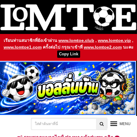
เรียนท่านสมาชิกที่ยังเข้าผ่าน
www.lomtoe.club
,
www.lomtoe.vip
,
www.lomtoe1.com
ครั้งต่อไป กรุณาเข้าที่
www.lomtoe2.com
นะคะ
Copy Link
MENU