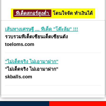
ทีเด็ดสกอร์สูงต่ำ
โดนใจจัด ทำเงินได้
เส้นทางเศรษฐี ... ทีเด็ด "โต๊ะล้ม" !!!
รวบรวมทีเด็ดเซียนเด็ดเซียนดัง
toeloms.com
"ไม่เด็ดจริง ไม่เอามาฝาก"
"ไม่เด็ดจริง ไม่เอามาฝาก"
skballs.com