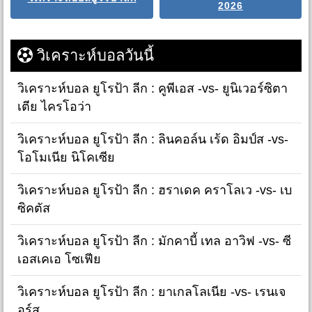
2026
วิเคราะห์บอลวันนี้
วิเคราะห์บอล ยูโรป้า ลีก : คูพีเอส -vs- ยูนิเวอร์ซิตา
เตีย ไครโอว่า
วิเคราะห์บอล ยูโรป้า ลีก : ลินคอล์น เร้ด อิมป์ส -vs-
โอโมเนีย นิโคเซีย
วิเคราะห์บอล ยูโรป้า ลีก : ฮราเดค คราโลเว -vs- เบ
ซิคตัส
วิเคราะห์บอล ยูโรป้า ลีก : มักคาบี้ เทล อาวิฟ -vs- ซี
เอสเคเอ โซเฟีย
วิเคราะห์บอล ยูโรป้า ลีก : ยาเกลโลเนีย -vs- เรนเจ
อร์ส