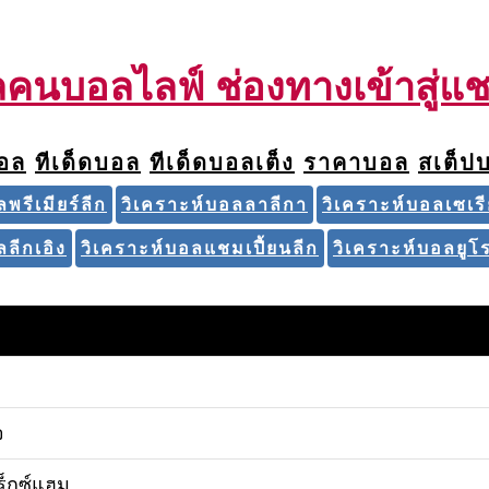
นบอลไลฟ์ ช่องทางเข้าสู่แ
บอล
ทีเด็ดบอล
ทีเด็ดบอลเต็ง
ราคาบอล
สเต็ป
พรีเมียร์ลีก
วิเคราะห์บอลลาลีกา
วิเคราะห์บอลเซเร
ลีกเอิง
วิเคราะห์บอลแชมเปี้ยนลีก
วิเคราะห์บอลยูโร
จ
เร็กซ์แฮม