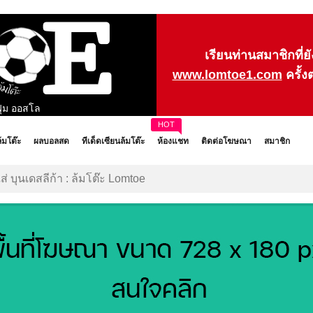
เรียนท่านสมาชิกที่ย
www.lomtoe1.com
ครั้ง
ฟุม ออสโล
์ไทรย์ค
HOT
-vs- ฟินน์ ฮาร์ปส์
 แพทริคส์
ล้มโต๊ะ
ผลบอลสด
ทีเด็ดเซียนล้มโต๊ะ
ห้องแชท
ติดต่อโฆษณา
สมาชิก
 บูคาเรสต์
-vs- ซุนด์สวาลล์
นใส่ บุนเดสลีก้า : ล้มโต๊ะ Lomtoe
ก้ โรเวอร์ส
ดร็อกเฮด้า
- เว็กซ์ฟอร์ด
 วีบอร์ก
s- ลองฟอร์ด ทาวน์
ร็กซ์แฮม
ฟเนจ
ตเวล
ฮร์ธ่าฯ