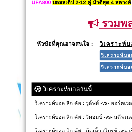
UFA800
บอลสเต็ป 2-12 คู่ น้ำดีสุด 4 สตางค์
รวมพลค
หัวข้อที่คุณอาจสนใจ :
วิเคราะห์
วิเคราะห์บอล
วิเคราะห์บอล
วิเคราะห์บอลวันนี้
วิเคราะห์บอล ลีก คัพ : วูล์ฟส์ -vs- พอร์ตเวล
วิเคราะห์บอล ลีก คัพ : วีคอมบ์ -vs- สตีฟเน
วิเคราะห์บอล ลีก คัพ : มิดเดิ้ลสโบรช์ -vs- 