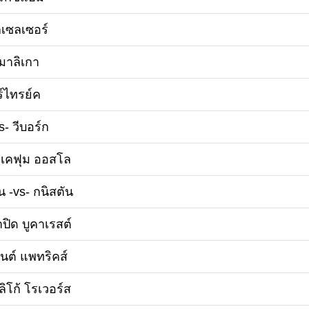
็กเซลเซอร์
มาลิเกา
ร์ไทรย์ค
s- วีบอร์ก
- เคฟุม ออสโล
 -vs- กนิสตัน
าปิด บูคาเรสต์
ซนต์ แพทริคส์
สลิโก้ โรเวอร์ส