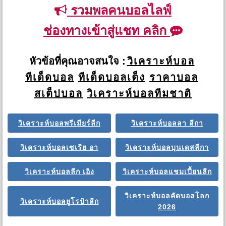
รวมพลคนบอลไลฟ์
ช่องทางเข้าสู่แชท คลิก
หัวข้อที่คุณอาจสนใจ :
วิเคราะห์บอล
ทีเด็ดบอล
ทีเด็ดบอลเต็ง
ราคาบอล
สเต็ปบอล
วิเคราะห์บอลทีมชาติ
วิเคราะห์บอลพรีเมียร์ลีก
วิเคราะห์บอลลา ลีกา
วิเคราะห์บอลเซเรีย อา
วิเคราะห์บอลบุนเดสลีกา
วิเคราะห์บอลลีก เอิง
วิเคราะห์บอลแชมเปี้ยนลีก
วิเคราะห์บอลคัดบอลโลก
วิเคราะห์บอลยูโรป้าลีก
2026