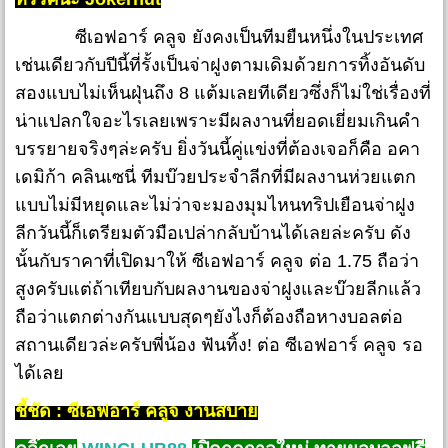
ซีเอฟอาร์ คลูจ ยังคงเป็นทีมยืนหนึ่งในประเทศ
เช่นเดียวกับปีนี้ที่รั้งเป็นจ่าฝูงตามเดิมด้วยการทิ้งอันดับ
สองแบบไม่เห็นฝุ่นถึง 8 แต้มเลยทีเดียวซึ่งก็ไม่ใช่เรื่องที่
น่าแปลกใจอะไรเลยเพราะมีผลงานที่ยอดเยี่ยมเกินคำ
บรรยายจริงๆล่ะครับ ยิ่งวันนี้คู่แข่งที่ต้องเจอก็คือ อคา
เดมิก้า คลินเซนี่ ทีมบ๊วยประจำลีกที่มีผลงานห่วยแตก
แบบไม่มีหยุดและไม่ว่าจะมองมุมไหนทริปเยือนจ่าฝูง
ลีกวันนี้ก็เตรียมตัวมือเปล่ากลับบ้านได้เลยล่ะครับ ดัง
นั้นกับราคาที่เปิดมาให้ ซีเอฟอาร์ คลูจ ต่อ 1.75 ถือว่า
สูงครับแต่ถ้าเทียบกับผลงานของจ่าฝูงและบ๊วยลีกแล้ว
ถือว่าแตกต่างกันแบบสุดๆยังไงก็ต้องถือหางบอลต่อ
สถานเดียวล่ะครับพี่น้อง ฟันทิ้ง! ต่อ ซีเอฟอาร์ คลูจ รอ
ได้เลย
ชี้ชัด : ซีเอฟอาร์ คลูจ งานสบาย