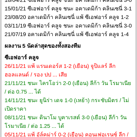
18/04/21 ซีเอฟอาร์ คลูจ ชนะ อคาเดมิก้า คลินเซนี่ 3-0
15/01/21 ซีเอฟอาร์ คลูจ ชนะ อคาเดมิก้า คลินเซนี่ 3-1
23/08/20 อคาเดมิก้า คลินเซนี่ แพ้ ซีเอฟอาร์ คลูจ 1-2
03/11/19 ซีเอฟอาร์ คลูจ ชนะ อคาเดมิก้า คลินเซนี่ 3-0
21/07/19 อคาเดมิก้า คลินเซนี่ แพ้ ซีเอฟอาร์ คลูจ 1-4
ผลงาน 5 นัดล่าสุดของทั้งสองทีม
ซีเอฟอาร์ คลูจ
26/11/21 แพ้ แรนเดอร์ส 1-2 (เยือน) จูปิแลร์ ลีก
ฮอลแลนด์ / รอง ปป ... เสีย
21/11/21 ชนะ ไครโอว่า 2-0 (เยือน) ลีก้า วัน โรมาเนีย
/ ต่อ 0.75 ... ได้
14/11/21 ชนะ ยูนิร่า เดจ 1-0 (เหย้า) กระชับมิตร / ไม่
เปิดราคา
08/11/21 ชนะ ดินาโม บูคาเรสต์ 3-0 (เยือน) ลีก้า วัน
โรมาเนีย / ต่อ 1.25 ... ได้
05/11/21 แพ้ อัล์คม่าร์ 0-2 (เยือน) คอนเฟอเรนซ์ ลีก /