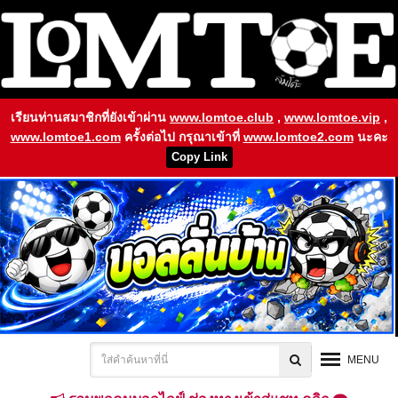
เรียนท่านสมาชิกที่ยังเข้าผ่าน
www.lomtoe.club
,
www.lomtoe.vip
,
www.lomtoe1.com
ครั้งต่อไป กรุณาเข้าที่
www.lomtoe2.com
นะคะ
Copy Link
MENU