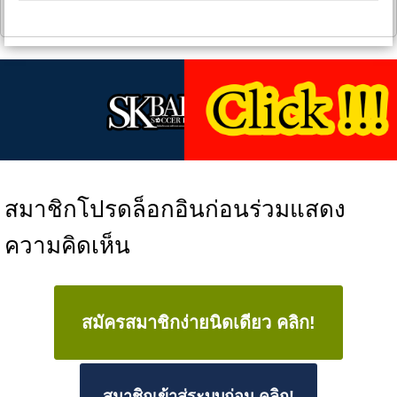
สมาชิกโปรดล็อกอินก่อนร่วมแสดง
ความคิดเห็น
สมัครสมาชิกง่ายนิดเดียว คลิก!
สมาชิกเข้าสู่ระบบก่อน คลิก!