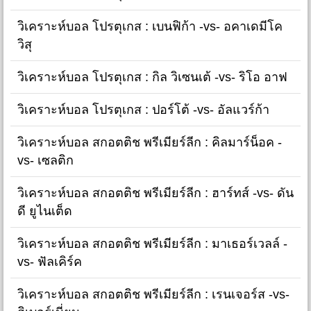
วิเคราะห์บอล โปรตุเกส : เบนฟิก้า -vs- อคาเดมีโค
วิสุ
วิเคราะห์บอล โปรตุเกส : กิล วิเซนเต้ -vs- ริโอ อาฟ
วิเคราะห์บอล โปรตุเกส : ปอร์โต้ -vs- อัลแวร์ก้า
วิเคราะห์บอล สกอตติช พรีเมียร์ลีก : คิลมาร์น็อค -
vs- เซลติก
วิเคราะห์บอล สกอตติช พรีเมียร์ลีก : ฮาร์ทส์ -vs- ดัน
ดี ยูไนเต็ด
วิเคราะห์บอล สกอตติช พรีเมียร์ลีก : มาเธอร์เวลล์ -
vs- ฟัลเคิร์ค
วิเคราะห์บอล สกอตติช พรีเมียร์ลีก : เรนเจอร์ส -vs-