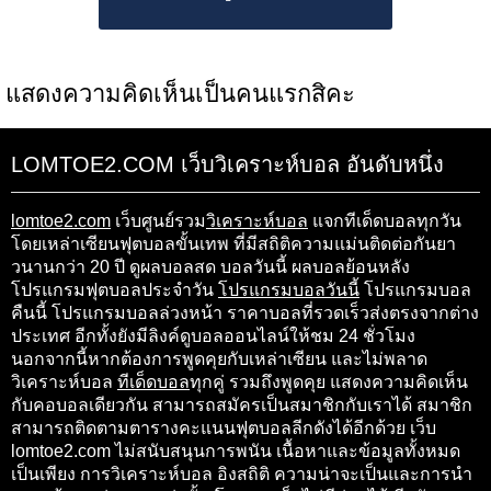
แสดงความคิดเห็นเป็นคนแรกสิคะ
LOMTOE2.COM เว็บวิเคราะห์บอล อันดับหนึ่ง
lomtoe2.com
เว็บศูนย์รวม
วิเคราะห์บอล
แจกทีเด็ดบอลทุกวัน
โดยเหล่าเซียนฟุตบอลขั้นเทพ ที่มีสถิติความแม่นติดต่อกันยา
วนานกว่า 20 ปี ดูผลบอลสด บอลวันนี้ ผลบอลย้อนหลัง
โปรแกรมฟุตบอลประจำวัน
โปรแกรมบอลวันนี้
โปรแกรมบอล
คืนนี้ โปรแกรมบอลล่วงหน้า ราคาบอลที่รวดเร็วส่งตรงจากต่าง
ประเทศ อีกทั้งยังมีลิงค์ดูบอลออนไลน์ให้ชม 24 ชั่วโมง
นอกจากนี้หากต้องการพูดคุยกับเหล่าเซียน และไม่พลาด
วิเคราะห์บอล
ทีเด็ดบอล
ทุกคู่ รวมถึงพูดคุย แสดงความคิดเห็น
กับคอบอลเดียวกัน สามารถสมัครเป็นสมาชิกกับเราได้ สมาชิก
สามารถติดตามตารางคะแนนฟุตบอลลีกดังได้อีกด้วย เว็บ
lomtoe2.com ไม่สนับสนุนการพนัน เนื้อหาและข้อมูลทั้งหมด
เป็นเพียง การวิเคราะห์บอล อิงสถิติ ความน่าจะเป็นและการนำ