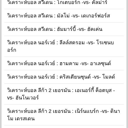
วิเคราะห์บอล สวีเดน : โกเตบอร์ก -vs- คัลม่าร์
วิเคราะห์บอล สวีเดน : มัลโม่ -vs- เดเกอร์ฟอร์ส
วิเคราะห์บอล สวีเดน : ฮัมมาร์บี้ -vs- ฮัคเค่น
วิเคราะห์บอล นอร์เวย์ : ลีลล์สตรอม -vs- โรเซนบ
อร์ก
วิเคราะห์บอล นอร์เวย์ : ฮามคาม -vs- อาเลซุนด์
วิเคราะห์บอล นอร์เวย์ : คริสเตียนซุนด์ -vs- โมลด์
วิเคราะห์บอล ลีก้า 2 เยอรมัน : เอเนอร์กี้ ค็อตบุส -
vs- ฮันโนเวอร์
วิเคราะห์บอล ลีก้า 2 เยอรมัน : เนิร์นแบร์ก -vs- ดินา
โม เดรสเดน