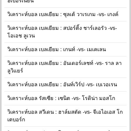
ฮิเบอร์เนี่ยน
วิเคราะห์บอล เบลเยียม : ซุลเต้ วาเรเกม -vs- เกงค์
วิเคราะห์บอล เบลเยียม : สปอร์ติ้ง ชาร์เลอรัว -vs-
โอเอช ลูเวน
วิเคราะห์บอล เบลเยียม : เกนท์ -vs- เมเคเลน
วิเคราะห์บอล เบลเยียม : อันเดอร์เลชท์ -vs- ราล ลา
ลูวิแยร์
วิเคราะห์บอล เบลเยียม : อันท์เวิร์ป -vs- เบเวอเรน
วิเคราะห์บอล รัสเซีย : เซนิต -vs- โรดิน่า มอสโก
วิเคราะห์บอล สวีเดน : ฮาล์มสตัด -vs- จีเอไอเอส โก
เตบอร์ก