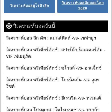
วิเคราะห์บอลคัดบอลโลก
วิเคราะห์บอลยูโรป้าลีก
2026
วิเคราะห์บอลวันนี้
วิเคราะห์บอล ลีก คัพ : แมนส์ฟิลด์ -vs- เชฟฯยูฯ
วิเคราะห์บอล พรีเมียร์ดัตช์ : สปาร์ต้า ร็อตเตอร์ดัม -
vs- เฟเยนูร์ด
วิเคราะห์บอล พรีเมียร์ดัตช์ : ซโวลล์ -vs- อาแจ็กซ์
วิเคราะห์บอล พรีเมียร์ดัตช์ : โกรนิงเก้น -vs- อูเท
ร็ชต์
วิเคราะห์บอล พรีเมียร์ดัตช์ : ฮีเรนวีน -vs- ทเวนเต้
วิเคราะห์บอล โปรตุเกส : โมไรเรนเซ่ -vs- บราก้า