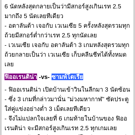
6 นัดหลังสุดกลายเป็นว่ามีสกอร์สูงเกินเรท 2.5
มากถึง 5 นัดเลยทีเดียว
- อตาลันต้า เจอกับ เวเนเซีย 5 ครั้งหลังสุดรวมทุก
ถ้วยมีสกอร์ต่ำกว่าเรท 2.5 ทุกนัดเลย
- เวเนเซีย เจอกับ อตาลันต้า 3 เกมหลังสุดรวมทุก
ถ้วยกลายเป็นว่า เวเนเซีย เก็บคลีนชีทได้ทั้งหมด
เลย
ฟิออเรนติน่า
-vs-
ซามพ์โดเรีย
- ฟิออเรนติน่า เปิดบ้านเข้าวินในลีกมา 3 นัดซ้อน
- ซึ่ง 3 เกมที่กล่าวมานั่น "ม่วงมหากาฬ" ซัดประตู
ใส่คู่แข่งอย่างต่ำ 3 เม็ดเลยทีเดียว
- จึงไม่แปลกใจเลยที่ 6 เกมท้ายในบ้านของ ฟิออ
เรนติน่า จะมีสกอร์สูงเกินเรท 2.5 ทุกเกมเลย