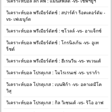
วิเคราะห์บอล ลีก คัพ : แมนส์ฟิลด์ -vs- เชฟฯยูฯ
วิเคราะห์บอล พรีเมียร์ดัตช์ : สปาร์ต้า ร็อตเตอร์ดัม -
vs- เฟเยนูร์ด
วิเคราะห์บอล พรีเมียร์ดัตช์ : ซโวลล์ -vs- อาแจ็กซ์
วิเคราะห์บอล พรีเมียร์ดัตช์ : โกรนิงเก้น -vs- อูเท
ร็ชต์
วิเคราะห์บอล พรีเมียร์ดัตช์ : ฮีเรนวีน -vs- ทเวนเต้
วิเคราะห์บอล โปรตุเกส : โมไรเรนเซ่ -vs- บราก้า
วิเคราะห์บอล โปรตุเกส : เบนฟิก้า -vs- อคาเดมีโค
วิสุ
วิเคราะห์บอล โปรตุเกส : กิล วิเซนเต้ -vs- ริโอ อาฟ