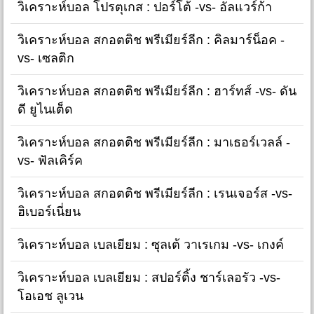
วิเคราะห์บอล โปรตุเกส : ปอร์โต้ -vs- อัลแวร์ก้า
วิเคราะห์บอล สกอตติช พรีเมียร์ลีก : คิลมาร์น็อค -
vs- เซลติก
วิเคราะห์บอล สกอตติช พรีเมียร์ลีก : ฮาร์ทส์ -vs- ดัน
ดี ยูไนเต็ด
วิเคราะห์บอล สกอตติช พรีเมียร์ลีก : มาเธอร์เวลล์ -
vs- ฟัลเคิร์ค
วิเคราะห์บอล สกอตติช พรีเมียร์ลีก : เรนเจอร์ส -vs-
ฮิเบอร์เนี่ยน
วิเคราะห์บอล เบลเยียม : ซุลเต้ วาเรเกม -vs- เกงค์
วิเคราะห์บอล เบลเยียม : สปอร์ติ้ง ชาร์เลอรัว -vs-
โอเอช ลูเวน