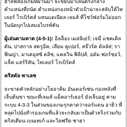
ฮาล์ฟสองเกมที่ผ่านมา จะขยับมาเล่นตรงกลาง
ตำแหน่งที่ถนัด ตำแหน่งกองหน้าตัวเป้าน่าจะสลับให้ไท
เลอร์ โรเบิร์ตส์ แทนแดเนียล เจมส์ ที่โชว์ฟอร์มไม่ออก
ในนัดบุกไปเสมอไบรท์ตัน
ผู้เล่นตามคาด (4-5-1):
อิลล็อง เมสลิเย่ร์; เจมี่ แชคเคิล
ตัน, ปาสกาล สตรูอิค, เลียม คูเปอร์, สจ๊วร์ต ดัลลัส; รา
ฟินญ่า, มาเตอุสซ์ คลิช, แคลวิน ฟิลิปส์, อดัม ฟอร์ชอว์,
แจ็ค แฮร์ริสัน; ไทเลอร์ โรเบิร์ตส์
คริสตัล พาเลซ
จะขาดตัวหลักอย่างโยอาคิม อันเดอร์เซ่น กองหลังที่
เจ็บต้นขา ขณะที่เจมส์ แม็คอาร์เธอร์ ยังเจ็บอยู่ ตาม
ระบบ 4-3-3 ในส่วนของเกมรุกคาดว่าจอร์แดน อายิว ที่
หลุดไปนั่งสำรองเกมที่แล้วจะกลับมาเป็นตัวจริงร่วมกับ
คริสเตียน เบนเทเก้ และวิลฟรีด ซาฮา