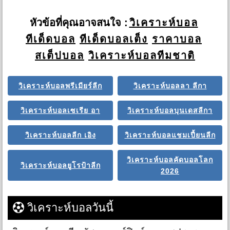
หัวข้อที่คุณอาจสนใจ :
วิเคราะห์บอล
ทีเด็ดบอล
ทีเด็ดบอลเต็ง
ราคาบอล
สเต็ปบอล
วิเคราะห์บอลทีมชาติ
วิเคราะห์บอลพรีเมียร์ลีก
วิเคราะห์บอลลา ลีกา
วิเคราะห์บอลเซเรีย อา
วิเคราะห์บอลบุนเดสลีกา
วิเคราะห์บอลลีก เอิง
วิเคราะห์บอลแชมเปี้ยนลีก
วิเคราะห์บอลคัดบอลโลก
วิเคราะห์บอลยูโรป้าลีก
2026
วิเคราะห์บอลวันนี้