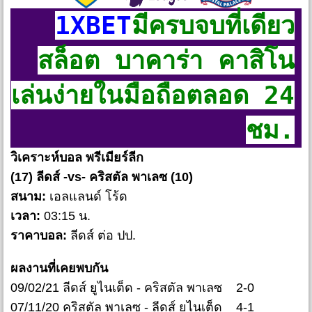
1XBET
มีครบจบที่เดียว
สล็อต บาคาร่า คาสิโน
เล่นง่ายในมือถือตลอด 24
ชม.
วิเคราะห์บอล พรีเมียร์ลีก
(17) ลีดส์ -vs- คริสตัล พาเลซ (10)
สนาม:
เอลแลนด์ โร้ด
เวลา:
03:15 น.
ราคาบอล:
ลีดส์ ต่อ ปป.
ผลงานที่เคยพบกัน
09/02/21 ลีดส์ ยูไนเต็ด - คริสตัล พาเลซ 2-0
07/11/20 คริสตัล พาเลซ - ลีดส์ ยูไนเต็ด 4-1