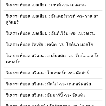
วิเคราะห์บอล เบลเยียม : เกนท์ -vs- เมเคเลน
วิเคราะห์บอล เบลเยียม : อันเดอร์เลชท์ -vs- ราล ลา
ลูวิแยร์
วิเคราะห์บอล เบลเยียม : อันท์เวิร์ป -vs- เบเวอเรน
วิเคราะห์บอล รัสเซีย : เซนิต -vs- โรดิน่า มอสโก
วิเคราะห์บอล สวีเดน : ฮาล์มสตัด -vs- จีเอไอเอส โก
เตบอร์ก
วิเคราะห์บอล สวีเดน : โกเตบอร์ก -vs- คัลม่าร์
วิเคราะห์บอล สวีเดน : มัลโม่ -vs- เดเกอร์ฟอร์ส
วิเคราะห์บอล สวีเดน : ฮัมมาร์บี้ -vs- ฮัคเค่น