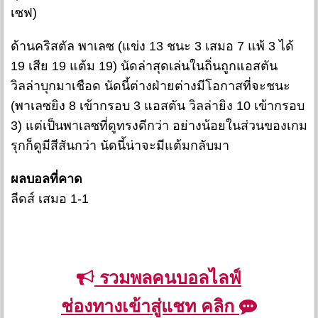
เซฟ)
ด้านคริสตัล พาเลซ (แข่ง 13 ชนะ 3 เสมอ 7 แพ้ 3 ได้
19 เสีย 19 แต้ม 19) นัดล่าสุดเล่นในถิ่นถูกแอสตัน
วิลล่าบุกมาเชือด นัดนี้ต่างฝ่ายต่างมีโอกาสที่จะชนะ
(พาเลซยิง 8 เข้ากรอบ 3 แอสตัน วิลล่ายิง 10 เข้ากรอบ
3) แต่เป็นพาเลซที่ดูทรงดีกว่า อย่างน้อยในส่วนของเกม
รุกก็ดูมีสีสันกว่า นัดนี้น่าจะมีแต้มกลับมา
ผลบอลที่คาด
ลีดส์ เสมอ 1-1
รวมพลคนบอลไลฟ์
ช่องทางเข้าสู่แชท คลิก