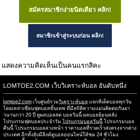
สมัครสมาชิกง่ายนิดเดียว คลิก!
สมาชิกเข้าสู่ระบบก่อน คลิก!
แสดงความคิดเห็นเป็นคนแรกสิคะ
LOMTOE2.COM เว็บวิเคราะห์บอล อันดับหนึ่ง
lomtoe2.com
เว็บศูนย์รวม
วิเคราะห์บอล
แจกทีเด็ดบอลทุกวัน
โดยเหล่าเซียนฟุตบอลขั้นเทพ ที่มีสถิติความแม่นติดต่อกันยา
วนานกว่า 20 ปี ดูผลบอลสด บอลวันนี้ ผลบอลย้อนหลัง
โปรแกรมฟุตบอลประจำวัน
โปรแกรมบอลวันนี้
โปรแกรมบอล
คืนนี้ โปรแกรมบอลล่วงหน้า ราคาบอลที่รวดเร็วส่งตรงจากต่าง
ประเทศ อีกทั้งยังมีลิงค์ดูบอลออนไลน์ให้ชม 24 ชั่วโมง