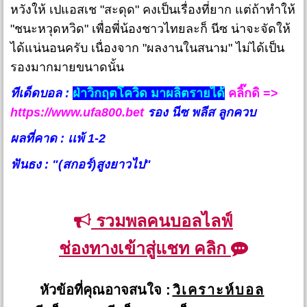
หวังให้ เปแอสเช "สะดุด" คงเป็นเรื่องที่ยาก แต่ถ้าทำให้
"ชนะหวุดหวิด" เพื่อพี่น้องชาวไทยละก็ นีซ น่าจะจัดให้
ได้แน่นอนครับ เนื่องจาก "ผลงานในสนาม" ไม่ได้เป็น
รองมากมายขนาดนั้น
ทีเด็ดบอล :
ฝ่าวิกฤตโควิด มาผลิตรายได้
คลิ๊กดิ =>
https://www.ufa800.bet
รอง นีซ พลีส ลูกควบ
ผลที่คาด : เเพ้ 1-2
ฟันธง : "(สกอร์)สูงยาวไป"
รวมพลคนบอลไลฟ์
ช่องทางเข้าสู่แชท คลิก
หัวข้อที่คุณอาจสนใจ :
วิเคราะห์บอล