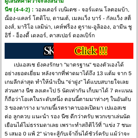
ผู้เล่นที่คาดว่าจะลงสนาม
นีซ (4-4-2) :
วอลเตอร์ เบนิเตซ - จอร์แดน โลตอมบ้า,
ฌ็อง-แคลร์ โตดิโบ, ดานเต้, เมลเเว็ง บาร์ - กัลเเว็ง สต็
องส์, มาริโอ เลมิน่า, เคห์ฟร็อง ตูราม-อูลิออง, อามีน ชู
อิรี่ - อ็องดี้ เดลอร์, คาสเปอร์ ดอลเบิร์ก
เปแอสเช ยังคงรักษา "มาตรฐาน" ของตัวเองได้
อย่างยอดเยี่ยม หลังจากที่ฟาดมาได้ถึง 13 เเต้ม จาก 5
เกมลีกล่าสุด ทำให้นำเป็น "จ่าฝูง" ได้แบบสบายใจเลย
ส่วนทาง นีซ ลงเตะไป 5 นัดเท่ากัน เก็บมาได้ 7 คะเเนน
ก็ถือว่าโอเคในระดับหนึ่ง ตอนนี้ตามมาห่างๆ ในอันดับ
3 ของตาราง มาเกมนี้เรตราคาบอลเปิดมา เปแอสเช
ต่อ ลูกควบ แนะนำ รอง นีซ ดีกว่าครับ พวกเขาเล่นนัด
เยือนได้ไม่ธรรมดาเลย เพราะทำสถิติไว้ที่ "แข่ง 7 ชนะ
5 เสมอ 0 แพ้ 2" น่าจะสู้กับเจ้าถิ่นได้ชัวร์ครับ เเม้ว่าจะ