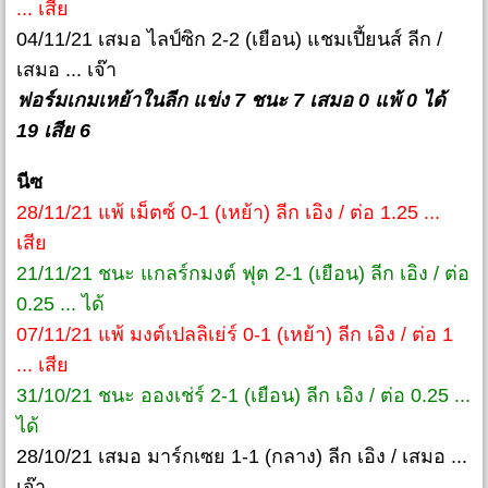
... เสีย
04/11/21 เสมอ ไลป์ซิก 2-2 (เยือน) แชมเปี้ยนส์ ลีก /
เสมอ ... เจ๊า
ฟอร์มเกมเหย้าในลีก แข่ง 7 ชนะ 7 เสมอ 0 แพ้ 0 ได้
19 เสีย 6
นีซ
28/11/21 แพ้ เม็ตซ์ 0-1 (เหย้า) ลีก เอิง / ต่อ 1.25 ...
เสีย
21/11/21 ชนะ แกลร์กมงต์ ฟุต 2-1 (เยือน) ลีก เอิง / ต่อ
0.25 ... ได้
07/11/21 แพ้ มงต์เปลลิเย่ร์ 0-1 (เหย้า) ลีก เอิง / ต่อ 1
... เสีย
31/10/21 ชนะ อองเช่ร์ 2-1 (เยือน) ลีก เอิง / ต่อ 0.25 ...
ได้
28/10/21 เสมอ มาร์กเซย 1-1 (กลาง) ลีก เอิง / เสมอ ...
เจ๊า