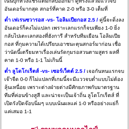
เน้นบุกหวังแชร์แต้มกลับออกมา ดูทรงแล้วมีแววจบ
อันเดอร์มากสุด สกอร์ที่คาด 2-0 หรือ 3-0 เต็มที่
ต่ำ เฟเรนซวารอส -vs- โอลิมเปียกอส 2.5 /
คู่นี้จะดิ่งลง
อันเดอร์ก็คงไม่แปลก เพราะเลกแรกก็จบเพียง 1-0 ยิ่ง
กลับไปเตะเลกสองที่ฮังการี สำหรับทีมเยือน โอลิมเปีย
กอส ที่กุมความได้เปรียบเอาชนะตุนสกอร์มาก่อน เชื่อ
ว่านัดนี้เตรียมหาเรื่องเล่นรัดกุมรอสวนตามสูตร ผลที่
คาด 1-0 หรือ 1-1 ไม่เกินนี้
ต่ำ ลูโดโกเร็ตส์ -vs- เซอร์เว็ตต์ 2.5 /
เจอกันหนแรกจบ
เจ๊าจืด 0-0 ก็ไม่แปลกที่เกมนี้จะมีแววจบต่ำแบบไม่ต้อง
ลุ้นเหนื่อย เพราะต่างฝ่ายต่างมีศักยภาพกับมาตรฐาน
ทีมที่ค่อนข้างสูสี และน่าจะเป็นเจ้าถิ่น ลูโดโกเร็ตส์ ที่
เปิดรังปิดจ๊อบนิ่มๆ แบบเน้นผลแค่ 1-0 หรืออย่างแย่ก็
แค่เสมอ 1-1