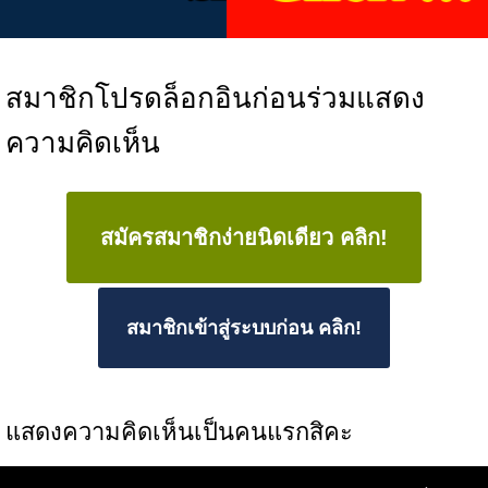
สมาชิกโปรดล็อกอินก่อนร่วมแสดง
ความคิดเห็น
สมัครสมาชิกง่ายนิดเดียว คลิก!
สมาชิกเข้าสู่ระบบก่อน คลิก!
แสดงความคิดเห็นเป็นคนแรกสิคะ