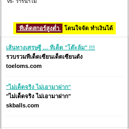
vs- วาร์นาโม
ทีเด็ดสกอร์สูงต่ำ
โดนใจจัด ทำเงินได้
เส้นทางเศรษฐี ... ทีเด็ด "โต๊ะล้ม" !!!
รวบรวมทีเด็ดเซียนเด็ดเซียนดัง
toeloms.com
"ไม่เด็ดจริง ไม่เอามาฝาก"
"ไม่เด็ดจริง ไม่เอามาฝาก"
skballs.com