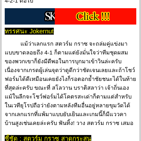
4-2-1 ต่อไป
ทรรศนะ Jokernut
แม้ว่าเลกแรก สตวร์ม กราซ จะถล่มคู่แข่งมา
แบบขาดลอยถึง 4-1 ก็ตามแต่ยังมั่นใจว่าทีมชุดผสม
ของพวกเขาก็ยังมีดีพอในการบุกมาเข้าวินล่ะครับ
เนื่องจากเกรดผู้เล่นจุดว่าดูดีกว่าชัดเจนเลยและถ้าโชว์
ฟอร์มได้ดีเหมือนเคยยังไงก็รอตอกย้ำชัยชนะได้ในท้าย
ที่สุดล่ะครับ ขณะที่ สโลวาน บราติสลาว่า เจ้าถิ่นเอง
แม้ในลีกจะโชว์ฟอร์มได้โคตรสะเด่าก็ตามแต่สำหรับ
ในเวทียุโรปถือว่ายังตามหลังทีมอื่นอยู่หลายขุมวัดได้
จากเลกแรกที่แพ้มาแบบยับเยินและเกมนี้ก็มีแววคา
บ้านสูงเช่นเคยล่ะครับ ฟันทิ้ง! วาง สตวร์ม กราซ เสมอ
ชี้ชัด : สตวร์ม กราซ สาดกระสุน