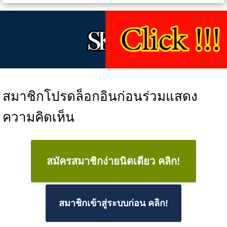
สมาชิกโปรดล็อกอินก่อนร่วมแสดง
ความคิดเห็น
สมัครสมาชิกง่ายนิดเดียว คลิก!
สมาชิกเข้าสู่ระบบก่อน คลิก!