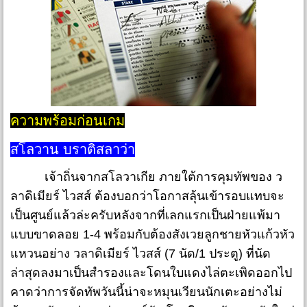
ความพร้อมก่อนเกม
สโลวาน บราติสลาว่า
เจ้าถิ่นจากสโลวาเกีย ภายใต้การคุมทัพของ ว
ลาดิเมียร์ ไวสส์ ต้องบอกว่าโอกาสลุ้นเข้ารอบแทบจะ
เป็นศูนย์แล้วล่ะครับหลังจากที่เลกแรกเป็นฝ่ายแพ้มา
แบบขาดลอย 1-4 พร้อมกับต้องสังเวยลูกชายหัวแก้วหัว
แหวนอย่าง วลาดิเมียร์ ไวสส์ (7 นัด/1 ประตู) ที่นัด
ล่าสุดลงมาเป็นสำรองและโดนใบแดงไล่ตะเพิดออกไป
คาดว่าการจัดทัพวันนี้น่าจะหมุนเวียนนักเตะอย่างไม่