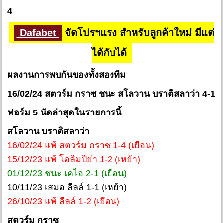
4
Dafabet
จัดโปรฯแรง สำหรับลูกค้าใหม่ มีแต่
ได้กับได้
ผลงานการพบกันของทั้งสองทีม
16/02/24 สตวร์ม กราซ ชนะ สโลวาน บราติสลาว่า 4-1
ฟอร์ม 5 นัดล่าสุดในรายการนี้
สโลวาน บราติสลาว่า
16/02/24 แพ้ สตวร์ม กราซ 1-4 (เยือน)
15/12/23 แพ้ โอลิมปิย่า 1-2 (เหย้า)
01/12/23 ชนะ เคไอ 2-1 (เยือน)
10/11/23 เสมอ ลีลล์ 1-1 (เหย้า)
26/10/23 แพ้ ลีลล์ 1-2 (เยือน)
สตวร์ม กราซ