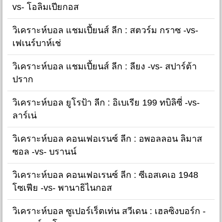
vs- โอลิมเปียกอส
วิเคราะห์บอล แชมเปี้ยนส์ ลีก : สตวร์ม กราซ -vs-
เฟเนร์บาห์เช่
วิเคราะห์บอล แชมเปี้ยนส์ ลีก : ลียง -vs- สปาร์ต้า
ปราก
วิเคราะห์บอล ยูโรป้า ลีก : อิเบเรีย 199 ทบิลิซี่ -vs-
ลาร์เน่
วิเคราะห์บอล คอนเฟอเรนซ์ ลีก : อพอลลอน ลิมาส
ซอล -vs- บรานน์
วิเคราะห์บอล คอนเฟอเรนซ์ ลีก : ซีเอสเคเอ 1948
โซเฟีย -vs- พานาธิไนกอส
วิเคราะห์บอล ซูเปอร์เร็ตเท่น สวีเดน : เฮลซิงบอร์ก -