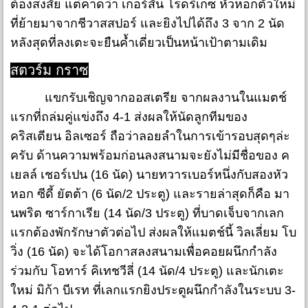
ต้องสงสัย แต่คาดว่า เกอร์สัน โรดริเกซ หัวหอกตัวใหม่
ที่ย้ายมาจากชีวาสสปอร์ และยิงไปได้ถึง 3 จาก 2 นัด
หลังสุดที่ลงเตะจะยืนค้ำเดี่ยวเป็นหน้าเป้าตามเดิม
สตวร์ม กราซ
แขกรับเชิญจากออสเตรีย จากผลงานในแมตช์
แรกที่ถล่มคู่แข่งถึง 4-1 ส่งผลให้นัดลูกทีมของ
คริสเตียน อิลเซอร์ ถือว่าลอยลำในการเข้ารอบสุดๆล่ะ
ครับ ด้านความพร้อมก่อนลงสนามจะยังไม่มีชื่อของ ค
เยลล์ เชอร์เปน (16 นัด) นายทวารเบอร์หนึ่งกับสองหัว
หอก ซีดี้ ยัตต้า (6 นัด/2 ประตู) และรายล่าสุดก็คือ มา
นพริต ซาร์กาเรีย (14 นัด/3 ประตู) ที่บาดเจ็บจากเลก
แรกต้องพักรักษาตัวต่อไป ส่งผลให้แมตช์นี้ วิลเลี่ยม โบ
วิ่ง (16 นัด) จะได้โอกาสลงสนามเพื่อคอยผนึกกำลัง
ร่วมกับ โอทาร์ คิเทชวีลี่ (14 นัด/4 ประตู) และนักเตะ
ใหม่ มิก้า บีเรท ที่เลกแรกยิงประตูผนึกกำลังในระบบ 3-