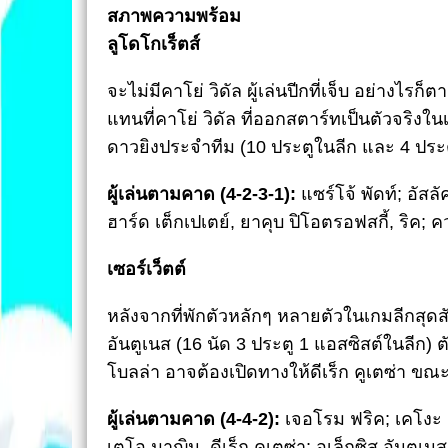
สภาพความพร้อม
ลูโดโกเร็ตส์
จะไม่มีคาโย่ วิดัล ผู้เล่นปีกที่เจ็บ อย่างไ
แทนที่คาโย่ วิดัล ที่ออกสตาร์ทเป็นตัวจริงใ
ดาวยิงประจำทีม (10 ประตูในลีก และ 4 ประ
ผู้เล่นตามคาด (4-2-3-1):
แซร์โจ้ พัดท์; อัสลั
ฮาร์ด เต็กเปเตย์, ยาคุบ ปิโอตรอฟสกี้, ริค; ค
เซอร์เว็ตต์
หลังจากที่พักตัวหลักๆ หลายตัวในเกมลีกสุดสั
อันตูเนส (16 นัด 3 ประตู 1 แอสซิสต์ในลีก)
โบลล่า อาจต้องเปิดทางให้ดีเร็ก คูเตซ่า ขณะ
ผู้เล่นตามคาด (4-4-2):
เจอโรม ฟริค; เคโงะ ส
เตโอ มาญิน, ดีเร็ก คูเตซ่า; อเล็กซิส อันตูเนส