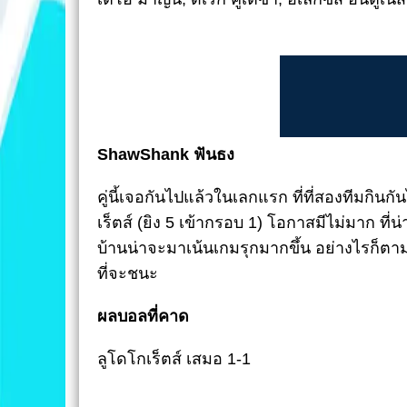
ShawShank ฟันธง
คู่นี้เจอกันไปแล้วในเลกแรก ที่ที่สองทีมกินก
เร็ตส์ (ยิง 5 เข้ากรอบ 1) โอกาสมีไม่มาก ที่น
บ้านน่าจะมาเน้นเกมรุกมากขึ้น อย่างไรก็ต
ที่จะชนะ
ผลบอลที่คาด
ลูโดโกเร็ตส์ เสมอ 1-1