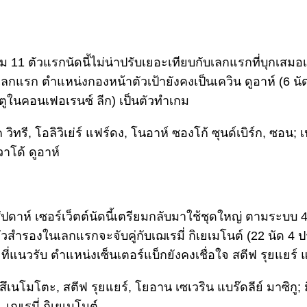
รก็ตาม 11 ตัวแรกนัดนี้ไม่น่าปรับเยอะเทียบกับเลกแรกที่บุกเ
นเลกแรก ตำแหน่งกองหน้าตัวเป้ายังคงเป็นเควิน ดูอาห์ (6 นั
ตูในคอนเฟอเรนซ์ ลีก) เป็นตัวทำเกม
ค วิทรี, โอลิวิเย่ร์ แฟร์ดง, โนอาห์ ซองโก้ ซุนด์เบิร์ก, ซอ
วาโด้ ดูอาห์
ปดาห์ เซอร์เว็ตต์นัดนี้เตรียมกลับมาใช้ชุดใหญ่ ตามระบบ 4
 ตัวสำรองในเลกแรกจะจับคู่กับเฌเรมี่ กิเยเมโนต์ (22 นัด 
ที่แนวรับ ตำแหน่งเซ็นเตอร์แบ็กยังคงเชื่อใจ สตีฟ รุยแยร์
ึเนโมโตะ, สตีฟ รุยแยร์, โยอาน เซเวริน แบร๊ดลีย์ มาซิก
, เฌเรมี่ กิเยเมโนต์