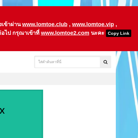
ังเข้าผ่าน
www.lomtoe.club
,
www.lomtoe.vip
,
ต่อไป กรุณาเข้าที่
www.lomtoe2.com
นะคะ
Copy Link