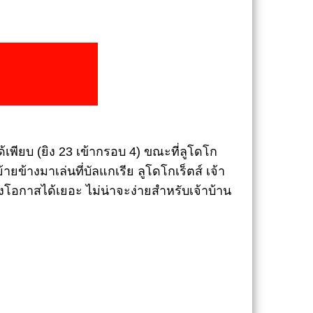
ด้เพียบ (ยิง 23 เข้ากรอบ 4) ขณะที่ลูโดโก
้ายข้างมาเล่นที่บัลแกเรีย ลูโดโกเร็ตส์ เจ้า
โอกาสได้เยอะ ไม่น่าจะง่ายสำหรับเจ้าบ้าน