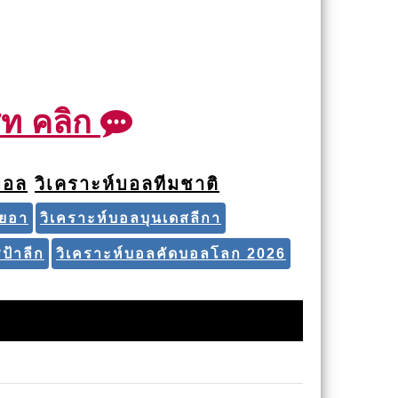
ชท คลิก
บอล
วิเคราะห์บอลทีมชาติ
ียอา
วิเคราะห์บอลบุนเดสลีกา
ป้าลีก
วิเคราะห์บอลคัดบอลโลก 2026