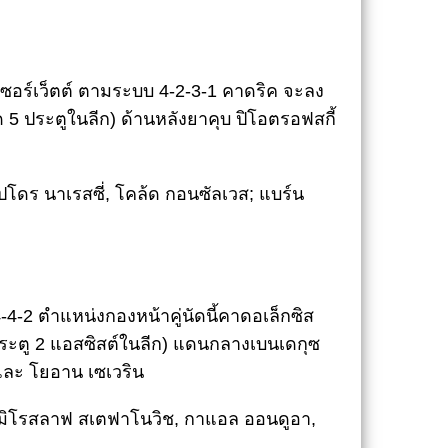
สมอเซอร์เว็ตต์ ตามระบบ 4-2-3-1 คาดริค จะลง
ด 5 ประตูในลีก) ด้านหลังยาคุบ ปิโอตรอฟสกี้
น; เปโดร นาเรสซี่, โคล้ด กอนซัลเวส; แบร์น
-4-2 ตำแหน่งกองหน้าคู่นัดนี้คาดอเล็กซิส
4 ประตู 2 แอสซิสต์ในลีก) แดนกลางเบนเดกุซ
 และ โยอาน เซเวริน
ู; มิโรสลาฟ สเตฟาโนวิช, กาแอล ออนดูอา,