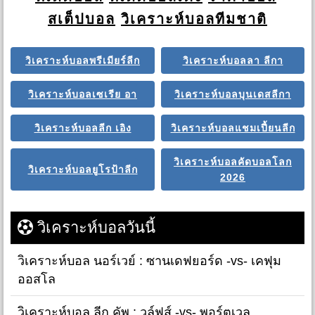
สเต็ปบอล
วิเคราะห์บอลทีมชาติ
วิเคราะห์บอลพรีเมียร์ลีก
วิเคราะห์บอลลา ลีกา
วิเคราะห์บอลเซเรีย อา
วิเคราะห์บอลบุนเดสลีกา
วิเคราะห์บอลลีก เอิง
วิเคราะห์บอลแชมเปี้ยนลีก
วิเคราะห์บอลคัดบอลโลก
วิเคราะห์บอลยูโรป้าลีก
2026
วิเคราะห์บอลวันนี้
วิเคราะห์บอล นอร์เวย์ : ซานเดฟยอร์ด -vs- เคฟุม
ออสโล
วิเคราะห์บอล ลีก คัพ : วูล์ฟส์ -vs- พอร์ตเวล