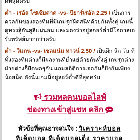
ดีที่สุดครับ
ต่ำ - เรอัล โซเซียดาด -vs- บียาร์เรอัล 2.25 /
เป็นการ
ดวลกันของสองทีมที่มีเกมรุกฝืดสนิทด้วยกันทั้งคู่ เกมนี้
ดูทรงสู้กันสูสีแน่นอน และมองว่าอยู่สกอร์ต่ำมีโอกาสเฮ
รับทรัพย์มากกว่าครับ
ต่ำ - วีแกน -vs- เชลแน่ม ทาวน์ 2.50 /
เป็นศึก ลีก วัน ที่
ทั้งสองทีมต่างก็มีผลงานที่ย่ำแย่ด้วยกันทั้งคู่ เกมรุกต่าง
ฝ่ายต่างก็ฝืดพอๆกัน แถมสถิติการเจอกันก็ยิงกันเพียง
น้อยนิด ดังนั้นเกมนี้อยู่สอร์ต่ำดีที่สุดครับ
รวมพลคนบอลไลฟ์
ช่องทางเข้าสู่แชท คลิก
หัวข้อที่คุณอาจสนใจ :
วิเคราะห์บอล
ทีเด็ดบอล
ทีเด็ดบอลเต็ง
ราคาบอล