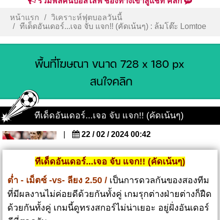
รวมพลคนบอลไลฟ์ ช่องทางเข้าสู่แชท คลิก
หน้าแรก
วิเคราะห์ฟุตบอลวันนี้
ทีเด็ดอันเดอร์...เจอ จับ แจก!! (คัดเน้นๆ) : ล้มโต๊ะ Lomtoe
ทีเด็ดอันเดอร์...เจอ จับ แจก!! (คัดเน้นๆ)
|
22 / 02 / 2024 00:42
ทีเด็ดอันเดอร์...เจอ จับ แจก!! (คัดเน้นๆ)
ต่ำ - เม็ตซ์ -vs- ลียง 2.50 /
เป็นการดวลกันของสองทีม
ที่มีผลงานไม่ค่อยดีด้วยกันทั้งคู่ เกมรุกต่างฝ่ายต่างก็ฝืด
ด้วยกันทั้งคู่ เกมนี้ดูทรงสกอร์ไม่น่าเยอะ อยู่ฝั่งอันเดอร์