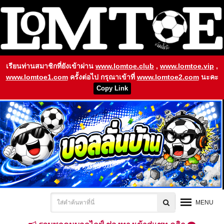
เรียนท่านสมาชิกที่ยังเข้าผ่าน
www.lomtoe.club
,
www.lomtoe.vip
,
www.lomtoe1.com
ครั้งต่อไป กรุณาเข้าที่
www.lomtoe2.com
นะคะ
Copy Link
MENU