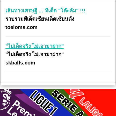
เส้นทางเศรษฐี ... ทีเด็ด "โต๊ะล้ม" !!!
รวบรวมทีเด็ดเซียนเด็ดเซียนดัง
toeloms.com
"ไม่เด็ดจริง ไม่เอามาฝาก"
"ไม่เด็ดจริง ไม่เอามาฝาก"
skballs.com