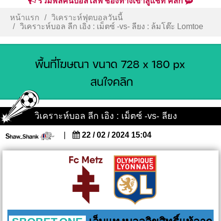
รวมพลคนบอลไลฟ์ ช่องทางเข้าสู่แชท คลิก
หน้าแรก
วิเคราะห์ฟุตบอลวันนี้
วิเคราะห์บอล ลีก เอิง : เม็ตซ์ -vs- ลียง : ล้มโต๊ะ Lomtoe
วิเคราะห์บอล ลีก เอิง : เม็ตซ์ -vs- ลียง
|
22 / 02 / 2024 15:04