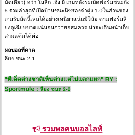
นัดเดียว) ทว่า ในลีก เอิง 8 เกมหลังระเบิดฟอร์มชนะถึง
6 รวมล่าสุดที่เปิดบ้านชนะนีซรองจ่าฝูง 1-0ในส่วนของ
เกมรับนัดนี้เล่นได้อย่างเหนียวแน่นมีวินัย ตามฟอร์มลี
ยงดูเฉียบขาดแน่นอนกว่าพอสมควร น่าจะเดินหน้าเก็บ
สามแต้มได้ต่อ
ผลบอลที่คาด
ลียง ชนะ 2-1
"ทีเด็ดต่างชาติเห็นต่างแต่ไม่แตกแยก" BY :
Sportmole :
ลียง ชนะ 2-0
รวมพลคนบอลไลฟ์