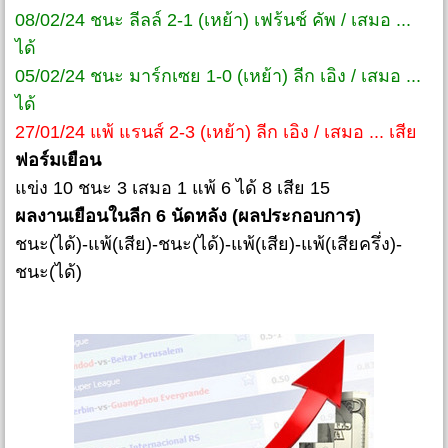
08/02/24 ชนะ ลีลล์ 2-1 (เหย้า) เฟร้นช์ คัพ / เสมอ ...
ได้
05/02/24 ชนะ มาร์กเซย 1-0 (เหย้า) ลีก เอิง / เสมอ ...
ได้
27/01/24 แพ้ แรนส์ 2-3 (เหย้า) ลีก เอิง / เสมอ ... เสีย
ฟอร์มเยือน
แข่ง 10 ชนะ 3 เสมอ 1 แพ้ 6 ได้ 8 เสีย 15
ผลงานเยือนในลีก 6 นัดหลัง (ผลประกอบการ)
ชนะ(ได้)-แพ้(เสีย)-ชนะ(ได้)-แพ้(เสีย)-แพ้(เสียครึ่ง)-
ชนะ(ได้)