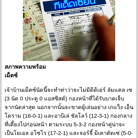
สภาพความพร้อม
เม็ตซ์
เจ้าบ้านเม็ตซ์นัดนี้จะทำท่าว่าจะไม่มีดิดิเย่ร์ ลัมแคล เซ
(3 นัด 0 ประตู 0 แอสซิสต์) กองหน้าที่ได้รับบาดเจ็บ
จากนัดล่าสุด นอกจากนั้นจะขาดผู้เล่นอย่าง เกแว็ง เอ็น
โดราม (16-0-1) และอาบิเล่ ชัลโลว์ (12-3-1) กองกลาง
ที่เดี้ยงไปก่อนหน้า ตามระบบ 5-3-2 กองหน้าคู่น่าจะ
เป็นโยเอล อโซโร (17-2-1) และจอร์จี้ มิเคาตัดเซ่ (5-0-