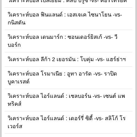
วิเคราะห์บอล เบลเยี่ยม : คลับ บรูซ -vs- คอร์ไทรย์ค
วิเคราะห์บอล ฟินแลนด์ : เอสเจเค ไซนาโยน -vs-
กนิสตัน
วิเคราะห์บอล เดนมาร์ก : ซอนเดอร์ยิสเก้ -vs- วี
บอร์ก
วิเคราะห์บอล ลีก้า 2 เยอรมัน : โบคุ่ม -vs- แฮร์ธ่าฯ
วิเคราะห์บอล โรมาเนีย : อูทา อารัด -vs- ราปิด
บูคาเรสต์
วิเคราะห์บอล ไอร์แลนด์ : เชลบอร์น -vs- เซนต์ แพ
ทริคส์
วิเคราะห์บอล ไอร์แลนด์ : เดอร์รี่ ซิตี้ -vs- สลิโก้ โร
เวอร์ส