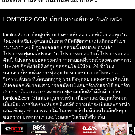
LOMTOE2.COM เว็บวิเคราะห์บอล อันดับหนึ่ง
lomtoe2.com
เว็บศูนย์รวม
วิเคราะห์บอล
แจกทีเด็ดบอลทุกวัน
โดยเหล่าเซียนฟุตบอลขั้นเทพ ที่มีสถิติความแม่นติดต่อกันยา
วนานกว่า 20 ปี ดูผลบอลสด บอลวันนี้ ผลบอลย้อนหลัง
โปรแกรมฟุตบอลประจำวัน
โปรแกรมบอลวันนี้
โปรแกรมบอล
คืนนี้ โปรแกรมบอลล่วงหน้า ราคาบอลที่รวดเร็วส่งตรงจากต่าง
ประเทศ อีกทั้งยังมีลิงค์ดูบอลออนไลน์ให้ชม 24 ชั่วโมง
นอกจากนี้หากต้องการพูดคุยกับเหล่าเซียน และไม่พลาด
วิเคราะห์บอล
ทีเด็ดบอล
ทุกคู่ รวมถึงพูดคุย แสดงความคิดเห็น
กับคอบอลเดียวกัน สามารถสมัครเป็นสมาชิกกับเราได้ สมาชิก
สามารถติดตามตารางคะแนนฟุตบอลลีกดังได้อีกด้วย เว็บ
lomtoe2.com ไม่สนับสนุนการพนัน เนื้อหาและข้อมูลทั้งหมด
เป็นเพียง การวิเคราะห์บอล อิงสถิติ ความน่าจะเป็นและการนำ
เสนอข้อมูลข่าวสารเท่านั้น โดยทางเว็บไม่มีส่วนได้เสียกับทุก
ข้อความ บทสนทนา และโฆษณาในเว็บทั้งสิ้น เว็บ
lomtoe2.com จึงไม่ขอรับผิดชอบในทุกๆ กรณี
x