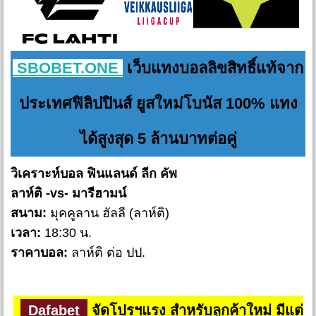
SBOBET.ONE
เว็บแทงบอลลิขสิทธิ์แท้จาก
ประเทศฟิลิปปินส์ ยูสใหม่โบนัส 100% แทง
ได้สูงสุด 5 ล้านบาทต่อคู่
วิเคราะห์บอล ฟินแลนด์ ลีก คัพ
ลาห์ติ -vs- มารีฮามน์
สนาม:
มุคคูลาน ฮัลลี (ลาห์ติ)
เวลา:
18:30 น.
ราคาบอล:
ลาห์ติ ต่อ ปป.
Dafabet
จัดโปรฯแรง สำหรับลูกค้าใหม่ มีแต่