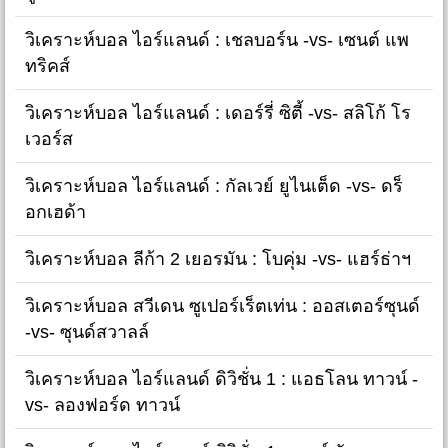
วิเคราะห์บอล ไอร์แลนด์ : เชลบอร์น -vs- เซนต์ แพ
ทริคส์
วิเคราะห์บอล ไอร์แลนด์ : เดอร์รี่ ซิตี้ -vs- สลิโก้ โร
เวอร์ส
วิเคราะห์บอล ไอร์แลนด์ : กัลเวย์ ยูไนเต็ด -vs- ดร็
อกเฮด้า
วิเคราะห์บอล ลีก้า 2 เยอรมัน : โบคุ่ม -vs- แฮร์ธ่าฯ
วิเคราะห์บอล สวีเดน ซูเปอร์เร็ตเท่น : ออสเตอร์ซุนด์
-vs- ซุนด์สวาลล์
วิเคราะห์บอล ไอร์แลนด์ ดิวิชั่น 1 : แอธโลน ทาวน์ -
vs- ลองฟอร์ด ทาวน์