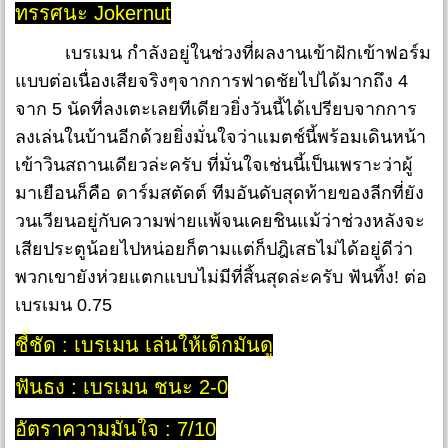
ทรรศนะ Jokernut
เบรเมน กำลังอยู่ในช่วงที่ผลงานเข้าฝักเข้าฟอร์ม
แบบต่อเนื่องเสียจริงๆจากการฟาดชัยไปได้มากถึง 4
จาก 5 นัดที่ลงเตะเลยทีเดียวยิ่งวันนี้ได้เปรียบจากการ
ลงเล่นในบ้านอีกด้วยยิ่งมั่นใจว่าแมตช์นี้พร้อมเดินหน้า
เข้าวินสถานเดียวล่ะครับ ที่มั่นใจเช่นนี้เป็นเพราะว่าผู้
มาเยือนก็คือ ดาร์มสตัดต์ ทีมอันดับสุดท้ายของลีกที่ยัง
วนเวียนอยู่กับความพ่ายแพ้จนเคยชินแม้ว่าช่วงหลังจะ
เสียประตูน้อยไปหน่อยก็ตามแต่ก็ปฎิเสธไม่ได้อยู่ดีว่า
พวกเขายังห่วยแตกแบบไม่มีที่สิ้นสุดล่ะครับ ฟันทิ้ง! ต่อ
เบรเมน 0.75
ชี้ชัด : เบรเมน เล่นให้เด็กมันดู
ฟันธง : เบรเมน ชนะ 2-0
อัตราความมั่นใจ : 7/10