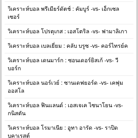
วิเคราะห์บอล พรีเมียร์ดัตช์ : คัมบูร์ -vs- เอ็กเซล
เซอร์
วิเคราะห์บอล โปรตุเกส : เอสโตริล -vs- ฟามาลิเกา
วิเคราะห์บอล เบลเยี่ยม : คลับ บรูซ -vs- คอร์ไทรย์ค
วิเคราะห์บอล เดนมาร์ก : ซอนเดอร์ยิสเก้ -vs- วี
บอร์ก
วิเคราะห์บอล นอร์เวย์ : ซานเดฟยอร์ด -vs- เคฟุม
ออสโล
วิเคราะห์บอล ฟินแลนด์ : เอสเจเค ไซนาโยน -vs-
กนิสตัน
วิเคราะห์บอล โรมาเนีย : อูทา อารัด -vs- ราปิด
บูคาเรสต์