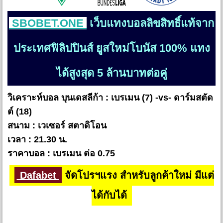
SBOBET.ONE
เว็บแทงบอลลิขสิทธิ์แท้จาก
ประเทศฟิลิปปินส์ ยูสใหม่โบนัส 100% แทง
ได้สูงสุด 5 ล้านบาทต่อคู่
วิเคราะห์บอล บุนเดสลีก้า : เบรเมน (7) -vs- ดาร์มสตัด
ต์ (18)
สนาม : เวเซอร์ สตาดิโอน
เวลา : 21.30 น.
ราคาบอล : เบรเมน ต่อ 0.75
Dafabet
จัดโปรฯแรง สำหรับลูกค้าใหม่ มีแต่
ได้กับได้