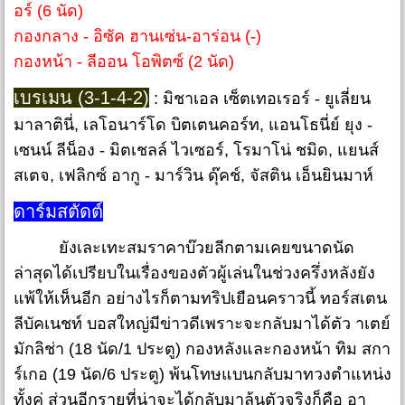
อร์ (6 นัด)
กองกลาง - อิซัค ฮานเซ่น-อาร่อน (-)
กองหน้า - ลีออน โอพิตซ์ (2 นัด)
เบรเมน (3-1-4-2)
: มิชาเอล เซ็ตเทอเรอร์ - ยูเลี่ยน
มาลาตินี่, เลโอนาร์โด บิตเตนคอร์ท, แอนโธนี่ย์ ยุง -
เซนน์ ลีน็อง - มิตเชลล์ ไวเซอร์, โรมาโน่ ชมิด, แยนส์
สเตจ, เฟลิกซ์ อากู - มาร์วิน ดุ๊คช์, จัสติน เอ็นยินมาห์
ดาร์มสตัดต์
ยังเละเทะสมราคาบ๊วยลีกตามเคยขนาดนัด
ล่าสุดได้เปรียบในเรื่องของตัวผู้เล่นในช่วงครึ่งหลังยัง
แพ้ให้เห็นอีก อย่างไรก็ตามทริปเยือนคราวนี้ ทอร์สเตน
ลีบัคเนชท์ บอสใหญ่มีข่าวดีเพราะจะกลับมาได้ตัว าเตย์
มักลิช่า (18 นัด/1 ประตู) กองหลังและกองหน้า ทิม สกา
ร์เกอ (19 นัด/6 ประตู) พ้นโทษแบนกลับมาทวงตำแหน่ง
ทั้งคู่ ส่วนอีกรายที่น่าจะได้กลับมาลุ้นตัวจริงก็คือ อา