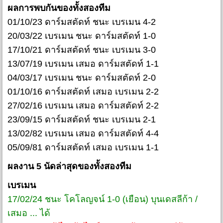
ผลการพบกันของทั้งสองทีม
01/10/23 ดาร์มสตัดท์ ชนะ เบรเมน 4-2
20/03/22 เบรเมน ชนะ ดาร์มสตัดท์ 1-0
17/10/21 ดาร์มสตัดท์ ชนะ เบรเมน 3-0
13/07/19 เบรเมน เสมอ ดาร์มสตัดท์ 1-1
04/03/17 เบรเมน ชนะ ดาร์มสตัดท์ 2-0
01/10/16 ดาร์มสตัดท์ เสมอ เบรเมน 2-2
27/02/16 เบรเมน เสมอ ดาร์มสตัดท์ 2-2
23/09/15 ดาร์มสตัดท์ ชนะ เบรเมน 2-1
13/02/82 เบรเมน เสมอ ดาร์มสตัดท์ 4-4
05/09/81 ดาร์มสตัดท์ เสมอ เบรเมน 1-1
ผลงาน 5 นัดล่าสุดของทั้งสองทีม
เบรเมน
17/02/24 ชนะ โคโลญจน์ 1-0 (เยือน) บุนเดสลีก้า /
เสมอ ... ได้