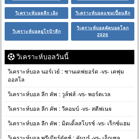
วิเคราะห์บอลลีก เอิง
วิเคราะห์บอลแชมเปี้ยนลีก
วิเคราะห์บอลคัดบอลโลก
วิเคราะห์บอลยูโรป้าลีก
2026
วิเคราะห์บอลวันนี้
วิเคราะห์บอล นอร์เวย์ : ซานเดฟยอร์ด -vs- เคฟุม
ออสโล
วิเคราะห์บอล ลีก คัพ : วูล์ฟส์ -vs- พอร์ตเวล
วิเคราะห์บอล ลีก คัพ : วีคอมบ์ -vs- สตีฟเนจ
วิเคราะห์บอล ลีก คัพ : มิดเดิ้ลสโบรช์ -vs- เร็กซ์แฮม
วิเคราะห์บอล พรีเมียร์ดัตช์ : คัมบูร์ -vs- เอ็กเซล