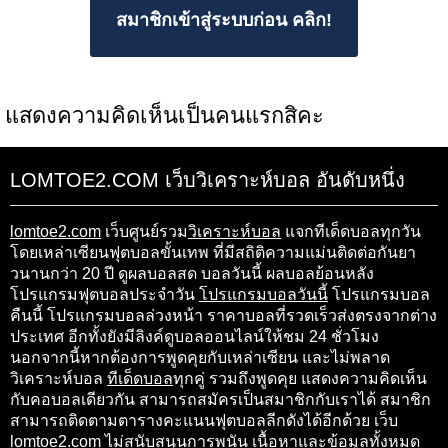
สมาชิกเข้าสู่ระบบก่อน คลิก!
แสดงความคิดเห็นเป็นคนแรกสิคะ
LOMTOE2.COM เว็บวิเคราะห์บอล อันดับหนึ่ง
lomtoe2.com
เว็บศูนย์รวม
วิเคราะห์บอล
แจกทีเด็ดบอลทุกวัน
โดยเหล่าเซียนฟุตบอลขั้นเทพ ที่มีสถิติความแม่นติดต่อกันยา
วนานกว่า 20 ปี ดูผลบอลสด บอลวันนี้ ผลบอลย้อนหลัง
โปรแกรมฟุตบอลประจำวัน
โปรแกรมบอลวันนี้
โปรแกรมบอล
คืนนี้ โปรแกรมบอลล่วงหน้า ราคาบอลที่รวดเร็วส่งตรงจากต่าง
ประเทศ อีกทั้งยังมีลิงค์ดูบอลออนไลน์ให้ชม 24 ชั่วโมง
นอกจากนี้หากต้องการพูดคุยกับเหล่าเซียน และไม่พลาด
วิเคราะห์บอล
ทีเด็ดบอล
ทุกคู่ รวมถึงพูดคุย แสดงความคิดเห็น
กับคอบอลเดียวกัน สามารถสมัครเป็นสมาชิกกับเราได้ สมาชิก
สามารถติดตามตารางคะแนนฟุตบอลลีกดังได้อีกด้วย เว็บ
lomtoe2.com ไม่สนับสนุนการพนัน เนื้อหาและข้อมูลทั้งหมด