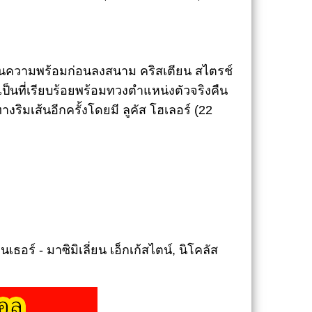
านความพร้อมก่อนลงสนาม คริสเตียน สไตรช์
ป็นที่เรียบร้อยพร้อมทวงตำแหน่งตัวจริงคืน
างริมเส้นอีกครั้งโดยมี ลูคัส โฮเลอร์ (22
นเธอร์ - มาซิมิเลี่ยน เอ็กเก้สไตน์, นิโคลัส