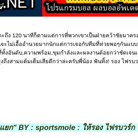
 120 นาทีก็ตามแต่การที่พวกเขาเป็นฝ่ายคว้าชัยมาครอง
้านจะไม่เอื้ออำนวยมากนักแต่การเจอกับทีมที่ห่วยพอๆกันแบบนี้
์ก ที่ทั้งอันดับ,ความพร้อม,ขุมกำลังและผลงานด้อยกว่าชัดเจน
ูงถึงสามแต้มเต็มเสียดีกว่าล่ะครับพี่น้อง ฟันทิ้ง! รอง ไฟรบว
ตกแยก"
BY : sportsmole : ให้รอง
ไฟรบวร์ก 