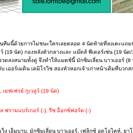
มนี้ด้วยการไม่ชนะใครเลยตลอด 4 นัดท้ายที่ลงเตะแถมนัดนี
์ (19 นัด) กองหลังตัวกลางและ แม๊ดส์ พีเดอร์เซ่น (19 นัด/
ามทั้งคู่ จึงทำให้แมตช์นี้ มักซิมเลี่ยน บาวเออร์ (8 น
ซ์ กับ เออร์เมดิน เดมิโรวิช สองหัวหอกเจ้าเก่าหน้าเดิมที่บว
 เยฟเฟรย์ กูเวลูว์ (19 นัด)
 ฟรามแบร์เกอร์ (-), รีซ อ็อกซ์ฟอร์ด (-)
แว็ง เอ็มบาบู, มักซิมเลี่ยน บาวเออร์, เฟลิกซ์ อูดูโอไคห์, ย