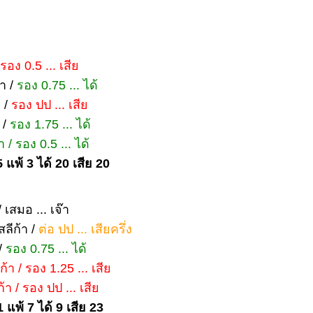
รอง 0.5 ... เสีย
า /
รอง 0.75 ... ได้
า /
รอง ปป ... เสีย
/
รอง 1.75 ... ได้
/ รอง 0.5 ... ได้
แพ้ 3 ได้ 20 เสีย 20
 เสมอ ... เจ๊า
ลีก้า /
ต่อ ปป ... เสียครึ่ง
 /
รอง 0.75 ... ได้
้า / รอง 1.25 ... เสีย
้า / รอง ปป ... เสีย
แพ้ 7 ได้ 9 เสีย 23