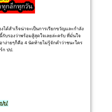
ได้สำเร็จน่าจะเป็นการเรียกขวัญและกำลัง
รับรองว่าพร้อมสู้สุดใจเลยล่ะครับ ที่มั่นใจ
เอาง่ายๆก็คือ 4 นัดท้ายไม่รู้จักคำว่าชนะใคร
ร์ก ปป.
ปป.