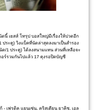
้ เยสส์ โทรุป บอสใหญ่มีเรื่องให้ปวดอีก
1 ประตู) วิงแบ็คที่นัดล่าสุดลงมาเป็นสำรอง
ัด/1 ประตู) ได้ลงสนามแทน ส่วนที่เหลือจะ
กสกอร์รวมกันไปแล้ว 17 ตุงรอปิดบัญชี
าโก้ - เฟรดิค แยนเซ่น, คริสเตียน ยาคิช, เอล