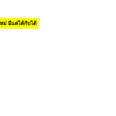
่ มีแต่ได้กับได้