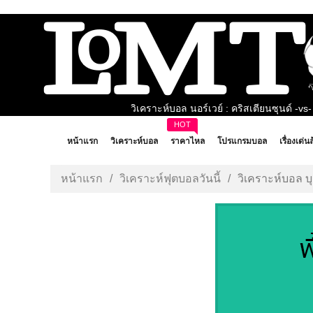
วิเคราะห์บอล นอร์เวย์ : คริสเตียนซุนด์ -vs
วิเคราะห์บอล โปรตุเกส : ปอร์โต้ -vs- อัลแ
วิเคราะห์บอล นอร์เวย์ : ฮามคาม -vs- อาเล
HOT
วิเคราะห์บอล โปรตุเกส : กิล วิเซนเต้ -vs- ร
หน้าแรก
วิเคราะห์บอล
ราคาไหล
โปรแกรมบอล
เรื่องเด่น
วิเคราะห์บอล รัสเซีย : เซนิต -vs- โรดิน่า
วิเคราะห์บอล เบลเยียม : อันท์เวิร์ป -vs- เ
หน้าแรก
วิเคราะห์ฟุตบอลวันนี้
วิเคราะห์บอล บุ
วิเคราะห์บอล เบลเยียม : อันเดอร์เลชท์ -vs- ราล 
วิเคราะห์บอล เบลเยียม : ซุลเต้ วาเรเกม -vs
วิเคราะห์บอล เบลเยียม : สปอร์ติ้ง ชาร์เลอรัว -vs
วิเคราะห์บอล เบลเยียม : เกนท์ -vs- เมเ
วิเคราะห์บอล โปรตุเกส : เบนฟิก้า -vs- อคาเดม
วิเคราะห์บอล สวีเดน : ฮัมมาร์บี้ -vs- ฮัค
วิเคราะห์บอล สวีเดน : มัลโม่ -vs- เดเกอร์
วิเคราะห์บอล โปรตุเกส : โมไรเรนเซ่ -vs- 
วิเคราะห์บอล นอร์เวย์ : ลีลล์สตรอม -vs- โร