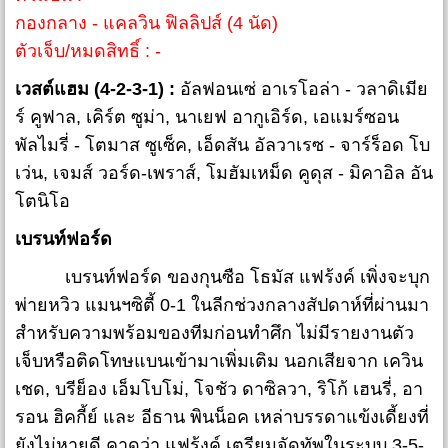
กองกลาง - แคลวิน ฟิลลิปส์ (4 นัด)
ตัวเจ็บ/หมดสิทธิ์ : -
เวสต์แฮม (4-2-3-1) :
อัลฟอนเซ่ อาเรโอล่า - วลาดิเมีย
ร์ คูฟาล, เคิร์ต ซูม่า, นาเยฟ อากูเอิร์ด, เอแมร์ซอน
พัลไมรี่ - โตมาส ซูเซ็ค, เอ็ดสัน อัลวาเรซ - จาร์ร็อด โบ
เว่น, เจมส์ วอร์ด-เพราส์, โมฮัมเหม็ด คูดุส - มิคาอิล อัน
โตนิโอ
เบรนท์ฟอร์ด
เบรนท์ฟอร์ด ของกุนซือ โธมัส แฟร้งค์ เพิ่งจะบุก
พ่ายหวิว แมนฯซิตี้ 0-1 ในลีกช่วงกลางสัปดาห์ที่ผ่านมา
สำหรับความพร้อมของทีมก่อนทำศึก ไม่มีรายงานตัว
เจ็บหรือติดโทษแบนเข้ามาเพิ่มเติม นอกเสียจาก เควิน
เชด, บรีย็อง เอ็มโบโม่, โจชัว ดาซิลวา, ริโก้ เฮนรี่, อา
รอน ฮิคกี้ย์ และ อีธาน พินน็อค เหล่าบรรดาแข้งเดี้ยงที่
ยังไม่หายดี คาดว่า แฟร้งค์ เตรียมจัดทัพในระบบ 3-5-