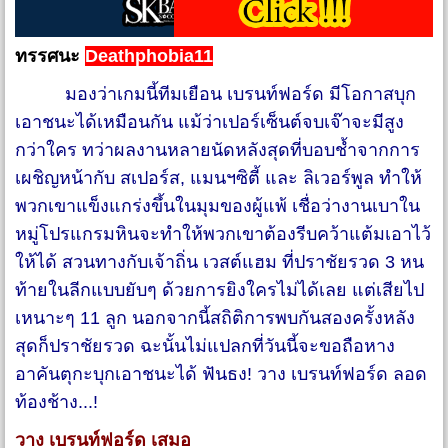
ทรรศนะ
Deathphobia11
มองว่าเกมนี้ทีมเยือน เบรนท์ฟอร์ด มีโอกาสบุก
เอาชนะได้เหมือนกัน แม้ว่าเปอร์เซ็นต์จบเจ๊าจะมีสูง
กว่าใคร ทว่าผลงานหลายนัดหลังสุดที่บอบช้ำจากการ
เผชิญหน้ากับ สเปอร์ส, แมนฯซิตี้ และ ลิเวอร์พูล ทำให้
พวกเขาแข็งแกร่งขึ้นในมุมของผู้แพ้ เชื่อว่างานเบาใน
หมู่โปรแกรมหินจะทำให้พวกเขาต้องรีบคว้าแต้มเอาไว้
ให้ได้ สวนทางกับเจ้าถิ่น เวสต์แฮม ที่ปราชัยรวด 3 หน
ท้ายในลีกแบบยับๆ ด้วยการยิงใครไม่ได้เลย แต่เสียไป
เหนาะๆ 11 ลูก นอกจากนี้สถิติการพบกันสองครั้งหลัง
สุดก็ปราชัยรวด ฉะนั้นไม่แปลกที่วันนี้จะขอถือหาง
อาคันตุกะบุกเอาชนะได้ ฟันธง! วาง เบรนท์ฟอร์ด ลอด
ท้องช้าง...!
วาง เบรนท์ฟอร์ด เสมอ