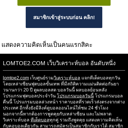
สมาชิกเข้าสู่ระบบก่อน คลิก!
แสดงความคิดเห็นเป็นคนแรกสิคะ
LOMTOE2.COM เว็บวิเคราะห์บอล อันดับหนึ่ง
lomtoe2.com
เว็บศูนย์รวม
วิเคราะห์บอล
แจกทีเด็ดบอลทุกวัน
โดยเหล่าเซียนฟุตบอลขั้นเทพ ที่มีสถิติความแม่นติดต่อกันยา
วนานกว่า 20 ปี ดูผลบอลสด บอลวันนี้ ผลบอลย้อนหลัง
โปรแกรมฟุตบอลประจำวัน
โปรแกรมบอลวันนี้
โปรแกรมบอล
คืนนี้ โปรแกรมบอลล่วงหน้า ราคาบอลที่รวดเร็วส่งตรงจากต่าง
ประเทศ อีกทั้งยังมีลิงค์ดูบอลออนไลน์ให้ชม 24 ชั่วโมง
นอกจากนี้หากต้องการพูดคุยกับเหล่าเซียน และไม่พลาด
วิเคราะห์บอล
ทีเด็ดบอล
ทุกคู่ รวมถึงพูดคุย แสดงความคิดเห็น
กับคอบอลเดียวกัน สามารถสมัครเป็นสมาชิกกับเราได้ สมาชิก