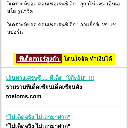
วิเคราะห์บอล คอนเฟอเรนซ์ ลีก : ลูกาโน่ -vs- เอ็นเอ
สไอ รูนาวิค
วิเคราะห์บอล คอนเฟอเรนซ์ ลีก : อาแจ็กซ์ -vs- เช
ลบอร์น
ทีเด็ดสกอร์สูงต่ำ
โดนใจจัด ทำเงินได้
เส้นทางเศรษฐี ... ทีเด็ด "โต๊ะล้ม" !!!
รวบรวมทีเด็ดเซียนเด็ดเซียนดัง
toeloms.com
"ไม่เด็ดจริง ไม่เอามาฝาก"
"ไม่เด็ดจริง ไม่เอามาฝาก"