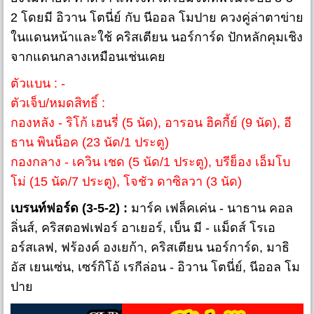
2 โดยมี อิวาน โตนี่ย์ กับ นีออล โมปาย ควงคู่ล่าตาข่าย
ในแดนหน้าและใช้ คริสเตียน นอร์การ์ด ปักหลักคุมเชิง
จากแดนกลางเหมือนเช่นเคย
ตัวแบน : -
ตัวเจ็บ/หมดสิทธิ์ :
กองหลัง - ริโก้ เฮนรี่ (5 นัด), อารอน ฮิคกี้ย์ (9 นัด), อี
ธาน พินน็อค (23 นัด/1 ประตู)
กองกลาง - เควิน เชด (5 นัด/1 ประตู), บรีย็อง เอ็มโบ
โม่ (15 นัด/7 ประตู), โจชัว ดาซิลวา (3 นัด)
เบรนท์ฟอร์ด (3-5-2) :
มาร์ค เฟล็คเค่น - นาธาน คอล
ลิ่นส์, คริสตอฟเฟอร์ อาเยอร์, เบ็น มี - แม็ดส์ โรเอ
อร์สเลฟ, ฟร้องค์ องเยก้า, คริสเตียน นอร์การ์ด, มาธิ
อัส เยนเซ่น, เซร์กิโอ้ เรกีล่อน - อิวาน โตนี่ย์, นีออล โม
ปาย