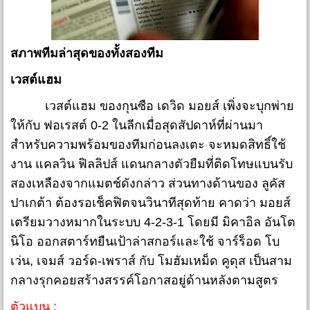
สภาพทีมล่าสุดของทั้งสองทีม
เวสต์แฮม
เวสต์แฮม ของกุนซือ เดวิด มอยส์ เพิ่งจะบุกพ่าย
ให้กับ ฟอเรสต์ 0-2 ในลีกเมื่อสุดสัปดาห์ที่ผ่านมา
สำหรับความพร้อมของทีมก่อนลงเตะ จะหมดสิทธิ์ใช้
งาน แคลวิน ฟิลลิปส์ แดนกลางตัวยืมที่ติดโทษแบนรับ
สองเหลืองจากแมตช์ดังกล่าว ส่วนทางด้านของ ลูคัส
ปาเกต้า ต้องรอเช็คฟิตจนวินาทีสุดท้าย คาดว่า มอยส์
เตรียมวางหมากในระบบ 4-2-3-1 โดยมี มิคาอิล อันโต
นิโอ ออกสตาร์ทยืนเป้าล่าสกอร์และใช้ จาร์ร็อด โบ
เว่น, เจมส์ วอร์ด-เพราส์ กับ โมฮัมเหม็ด คูดุส เป็นสาม
กลางรุกคอยสร้างสรรค์โอกาสอยู่ด้านหลังตามสูตร
ตัวแบน :