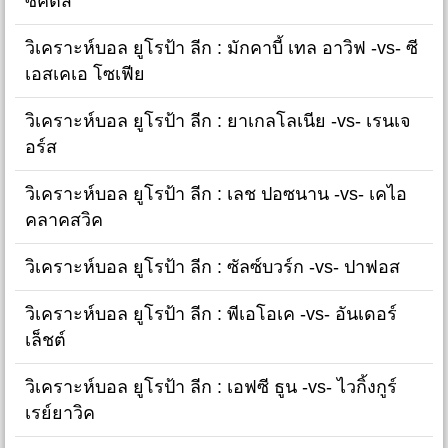
ซิคตัส
วิเคราะห์บอล ยูโรป้า ลีก : มักคาบี้ เทล อาวิฟ -vs- ซี
เอสเคเอ โซเฟีย
วิเคราะห์บอล ยูโรป้า ลีก : ยาเกลโลเนีย -vs- เรนเจ
อร์ส
วิเคราะห์บอล ยูโรป้า ลีก : เลช ปอซนาน -vs- เคไอ
คลาคสวิค
วิเคราะห์บอล ยูโรป้า ลีก : ซัลซ์บวร์ก -vs- ปาฟอส
วิเคราะห์บอล ยูโรป้า ลีก : พีเอโอเค -vs- อันเดอร์
เล็ชต์
วิเคราะห์บอล ยูโรป้า ลีก : เอฟซี ธูน -vs- ไวกิ้งกูร์
เรย์ยาวิค