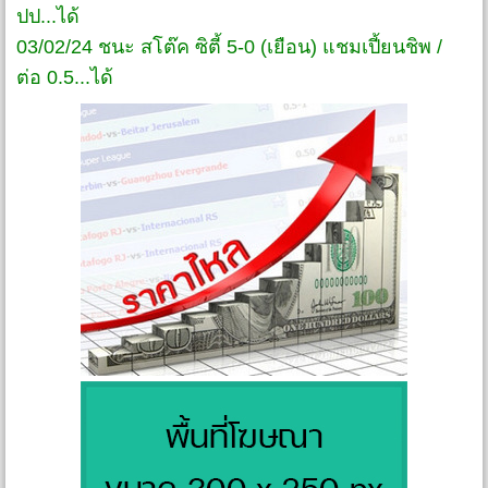
ปป...ได้
03/02/24 ชนะ สโต๊ค ซิตี้ 5-0 (เยือน) แชมเปี้ยนชิพ /
ต่อ 0.5...ได้