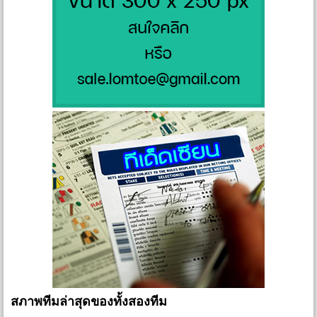
สภาพทีมล่าสุดของทั้งสองทีม