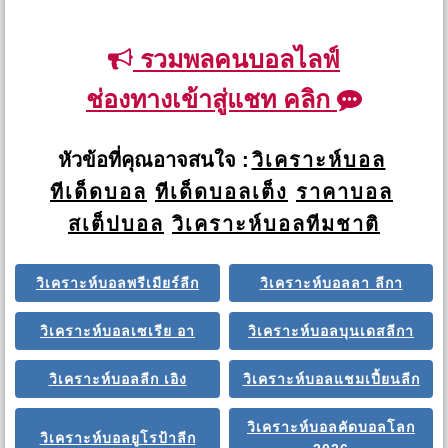
รวมพลคนบอลไลฟ์
ช่องทางเข้าสู่แชท คลิก
หัวข้อที่คุณอาจสนใจ :
วิเคราะห์บอล
ทีเด็ดบอล
ทีเด็ดบอลเต็ง
ราคาบอล
สเต็ปบอล
วิเคราะห์บอลทีมชาติ
วิเคราะห์บอลพรีเมียร์ลีก
วิเคราะห์บอลลา ลีกา
วิเคราะห์บอลเซเรีย อา
วิเคราะห์บอลบุนเดสลีกา
วิเคราะห์บอลลีก เอิง
วิเคราะห์บอลแชมเปี้ยนลีก
วิเคราะห์บอลคัดบอลโลก
วิเคราะห์บอลยูโรป้าลีก