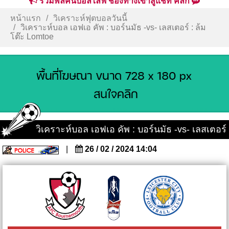
รวมพลคนบอลไลฟ์ ช่องทางเข้าสู่แชท คลิก
หน้าแรก
วิเคราะห์ฟุตบอลวันนี้
วิเคราะห์บอล เอฟเอ คัพ : บอร์นมัธ -vs- เลสเตอร์ : ล้ม
โต๊ะ Lomtoe
วิเคราะห์บอล เอฟเอ คัพ : บอร์นมัธ -vs- เลสเตอร์
|
26 / 02 / 2024 14:04