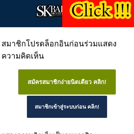
สมาชิกโปรดล็อกอินก่อนร่วมแสดง
ความคิดเห็น
สมัครสมาชิกง่ายนิดเดียว คลิก!
สมาชิกเข้าสู่ระบบก่อน คลิก!