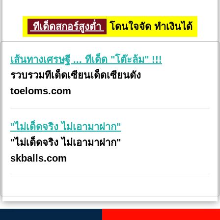
ทีเด็ดสกอร์สูงต่ำ
โดนใจจัด ทำเงินได้
เส้นทางเศรษฐี ... ทีเด็ด "โต๊ะล้ม" !!!
รวบรวมทีเด็ดเซียนเด็ดเซียนดัง
toeloms.com
"ไม่เด็ดจริง ไม่เอามาฝาก"
"ไม่เด็ดจริง ไม่เอามาฝาก"
skballs.com