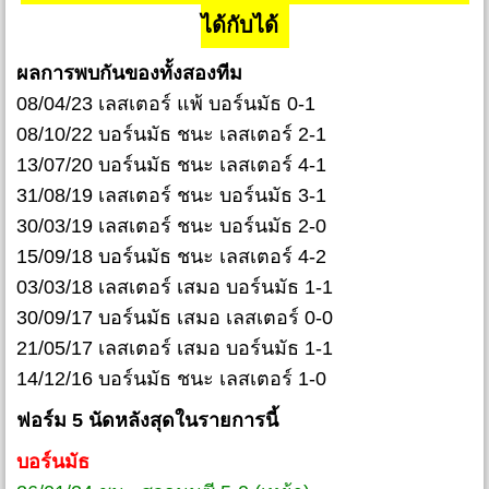
ได้กับได้
ผลการพบกันของทั้งสองทีม
08/04/23 เลสเตอร์ แพ้ บอร์นมัธ 0-1
08/10/22 บอร์นมัธ ชนะ เลสเตอร์ 2-1
13/07/20 บอร์นมัธ ชนะ เลสเตอร์ 4-1
31/08/19 เลสเตอร์ ชนะ บอร์นมัธ 3-1
30/03/19 เลสเตอร์ ชนะ บอร์นมัธ 2-0
15/09/18 บอร์นมัธ ชนะ เลสเตอร์ 4-2
03/03/18 เลสเตอร์ เสมอ บอร์นมัธ 1-1
30/09/17 บอร์นมัธ เสมอ เลสเตอร์ 0-0
21/05/17 เลสเตอร์ เสมอ บอร์นมัธ 1-1
14/12/16 บอร์นมัธ ชนะ เลสเตอร์ 1-0
ฟอร์ม 5 นัดหลังสุดในรายการนี้
บอร์นมัธ