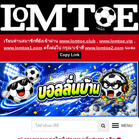
เรียนท่านสมาชิกที่ยังเข้าผ่าน
www.lomtoe.club
,
www.lomtoe.vip
,
www.lomtoe1.com
ครั้งต่อไป กรุณาเข้าที่
www.lomtoe2.com
นะคะ
Copy Link
MENU