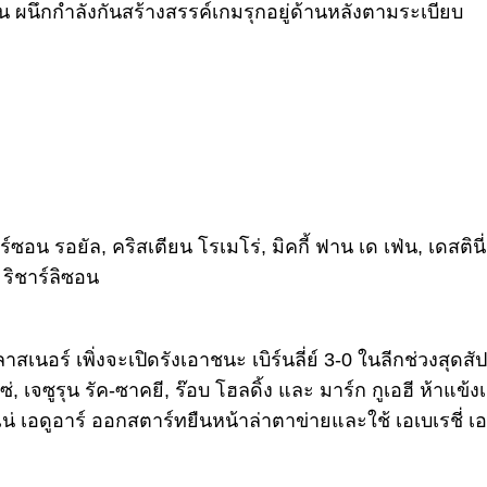
 มิน ผนึกกำลังกันสร้างสรรค์เกมรุกอยู่ด้านหลังตามระเบียบ
์ซอน รอยัล, คริสเตียน โรเมโร่, มิคกี้ ฟาน เด เฟ่น, เดสตินี่ 
- ริชาร์ลิซอน
อร์ เพิ่งจะเปิดรังเอาชนะ เบิร์นลี่ย์ 3-0 ในลีกช่วงสุดส
เซ่, เจซูรุน รัค-ซาคยี, ร๊อบ โฮลดิ้ง และ มาร์ก กูเอฮี ห้าแข้
น่ เอดูอาร์ ออกสตาร์ทยืนหน้าล่าตาข่ายและใช้ เอเบเรชี่ เอ