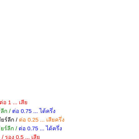
่อ 1 ... เสีย
ลีก /
ต่อ 0.75 ... ได้ครึ่ง
ยร์ลีก /
ต่อ 0.25 ... เสียครึ่ง
ยร์ลีก /
ต่อ 0.75 ... ได้ครึ่ง
/ รอง 0.5 ... เสีย