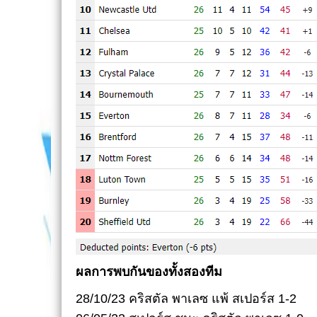
ผลการพบกันของทั้งสองทีม
28/10/23 คริสตัล พาเลซ แพ้ สเปอร์ส 1-2