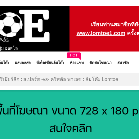
เรียนท่านสมาชิกที่ย
www.lomtoe1.com
ครั้ง
ฟุม ออสโล
์ไทรย์ค
-vs- ฟินน์ ฮาร์ปส์
HOT
 แพทริคส์
ล้มโต๊ะ
ผลบอลสด
ทีเด็ดเซียนล้มโต๊ะ
ห้องแชท
ติดต่อโฆษณา
สมาชิก
 บูคาเรสต์
-vs- ซุนด์สวาลล์
ีเมียร์ลีก : สเปอร์ส -vs- คริสตัล พาเลซ : ล้มโต๊ะ Lomtoe
ก้ โรเวอร์ส
ดร็อกเฮด้า
- เว็กซ์ฟอร์ด
 วีบอร์ก
s- ลองฟอร์ด ทาวน์
ร็กซ์แฮม
ฟเนจ
ตเวล
ฮร์ธ่าฯ