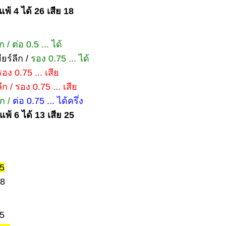
้ 4 ได้ 26 เสีย 18
 / ต่อ 0.5 ... ได้
ยร์ลีก /
รอง 0.75 ... ได้
รอง 0.75 ... เสีย
ก / รอง 0.75 ... เสีย
ก /
ต่อ 0.75 ... ได้ครึ่ง
พ้ 6 ได้ 13 เสีย 25
 5
 8
 5