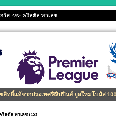
กบวกตามมาด่วน
ปอร์ส -vs- คริสตัล พาเลซ
ๆ)
)
s- กนิสตัน
เคอร์รี่ เอฟซี
เซลเซอร์
มาลิเกา
ฟุม ออสโล
สิทธิ์แท้จากประเทศฟิลิปปินส์ ยูสใหม่โบนัส 100
 คริสตัล พาเลซ (13)