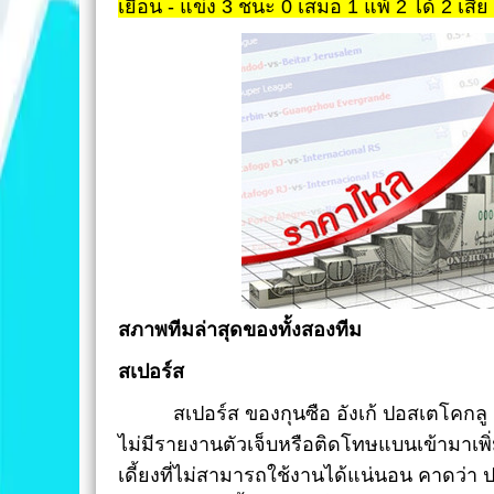
เยือน - แข่ง 3 ชนะ 0 เสมอ 1 แพ้ 2 ได้ 2 เสีย
สภาพทีมล่าสุดของทั้งสองทีม
สเปอร์ส
สเปอร์ส ของกุนซือ อังเก้ ปอสเตโคกลู เพิ่ง
ไม่มีรายงานตัวเจ็บหรือติดโทษแบนเข้ามาเพิ่
เดี้ยงที่ไม่สามารถใช้งานได้แน่นอน คาดว่า