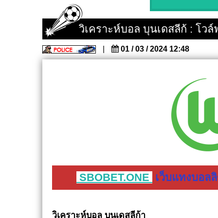
วิเคราะห์บอล ลีก้า 2 เยอรมัน : ซังต์ เพาลี -vs- กรอ
วิเคราะห์บอล ลีก้า 2 เยอรมัน : เนิร์นแบร์ก -vs- 
วิเคราะห์บอล บุนเดสลีก้ : โวล์
วิเคราะห์บอล สกอตติช พรีเมียร์ลีก : เรนเจอร์ส -vs-
วิเคราะห์บอล สกอตติช พรีเมียร์ลีก : มาเธอร์เวลล์ -
|
01 / 03 / 2024 12:48
วิเคราะห์บอล สกอตติช พรีเมียร์ลีก : ฮาร์ทส์ -vs- ด
วิเคราะห์บอล สกอตติช พรีเมียร์ลีก : คิลมาร์น็อค
วิเคราะห์บอล ลีก คัพ : แมนส์ฟิลด์ -vs- เช
ทีเด็ดอันเดอร์...เจอ จับ แจก!! (คัดเน้น
ทีเด็ดโอเวอร์...เจอ จับ แจก!! (คัดเน้นๆ
ทีเด็ด 1 ตัว ชัวร์ ตัวตึง!!
"จับกระแสบอลแรง" บอลทำตังค์ในชั่วโมงนี้...อยา
วิเคราะห์บอล ลีก้า 2 เยอรมัน : เอเนอร์กี้ ค็อตบุส -
วิเคราะห์บอล สวีเดน : โกเตบอร์ก -vs- คัล
วิเคราะห์บอล สวีเดน : ฮาล์มสตัด -vs- จีเอไอเอ
วิเคราะห์บอล พรีเมียร์ดัตช์ : ฮีเรนวีน -vs- 
วิเคราะห์บอล พรีเมียร์ดัตช์ : โกรนิงเก้น -vs- 
SBOBET.ONE
เว็บแทงบอลลิข
วิเคราะห์บอล พรีเมียร์ดัตช์ : ซโวลล์ -vs- อ
วิเคราะห์บอล พรีเมียร์ดัตช์ : สปาร์ต้า ร็อตเตอร์ดัม 
วิเคราะห์บอล นอร์เวย์ : คริสเตียนซุนด์ -vs
วิเคราะห์บอล บุนเดสลีก้า