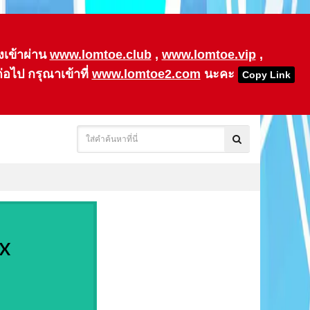
ังเข้าผ่าน
www.lomtoe.club
,
www.lomtoe.vip
,
ต่อไป กรุณาเข้าที่
www.lomtoe2.com
นะคะ
Copy Link