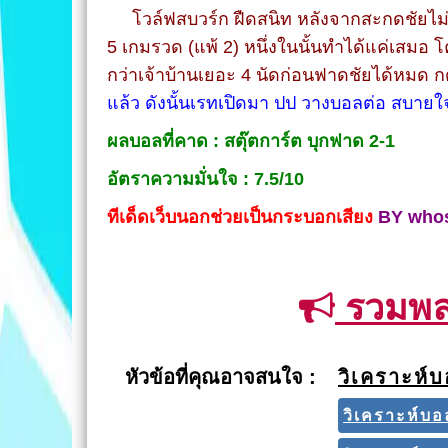
โวล์ฟสบวร์ก ฝืดสนิท หลังจากสะกดชัยไม่
5 เกมรวด (แพ้ 2) หนึ่งในนั้นทำได้แค่เสมอ โ
กว่าเจ้าบ้านเยอะ 4 นัดก่อนฟาดชัยได้หมด กดไ
แล้ว ดังนั้นเรทเปิดมา ปป วางบอลต่อ สบายใ
ผลบอลที่คาด : สตุ๊ตการ์ต บุกฟาด 2-1
อัตราความมั่นใจ : 7.5/10
ทีเด็ดเว็บนอกช่วยเป็นกระบอกเสียง
BY whos
รวมพลค
หัวข้อที่คุณอาจสนใจ :
วิเคราะห์
วิเคราะห์บอล