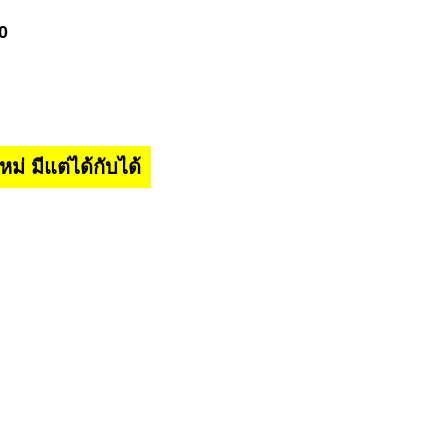
30
่ มีแต่ได้กับได้