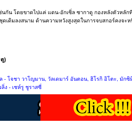
โดยขาดไปแค่ แดน-อักเซิ่ล ซากาดู กองหลังตัวหลักที่เข่าพ
ยมส่งชุดเดิมลงสนาม ด้านความหวังสูงสุดในการจบสกอร์คงจะหนี
ตู)
ล - โจชา วาโญมาน, วัลเดมาร์ อันตอน, ฮิโรกิ อิโตะ, มักซิมิเล
ิ่ง - เชห์รู ชูราสซี่