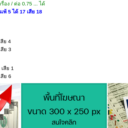
่อง / ต่อ 0.75 ... ได้
พ้ 5 ได้ 17 เสีย 18
เสีย 4
เสีย 3
 เสีย 1
เสีย 6