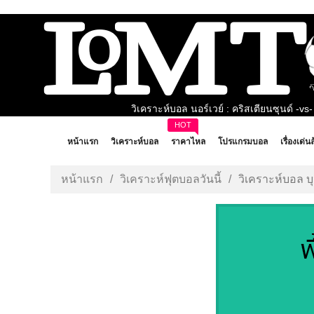
วิเคราะห์บอล นอร์เวย์ : คริสเตียนซุนด์ -vs
วิเคราะห์บอล โปรตุเกส : ปอร์โต้ -vs- อัลแ
วิเคราะห์บอล นอร์เวย์ : ฮามคาม -vs- อาเล
HOT
วิเคราะห์บอล โปรตุเกส : กิล วิเซนเต้ -vs- ร
หน้าแรก
วิเคราะห์บอล
ราคาไหล
โปรแกรมบอล
เรื่องเด่น
วิเคราะห์บอล รัสเซีย : เซนิต -vs- โรดิน่า
วิเคราะห์บอล เบลเยียม : อันท์เวิร์ป -vs- เ
หน้าแรก
วิเคราะห์ฟุตบอลวันนี้
วิเคราะห์บอล บุ
วิเคราะห์บอล เบลเยียม : อันเดอร์เลชท์ -vs- ราล 
วิเคราะห์บอล เบลเยียม : ซุลเต้ วาเรเกม -vs
วิเคราะห์บอล เบลเยียม : สปอร์ติ้ง ชาร์เลอรัว -vs
วิเคราะห์บอล เบลเยียม : เกนท์ -vs- เมเ
วิเคราะห์บอล โปรตุเกส : เบนฟิก้า -vs- อคาเดม
วิเคราะห์บอล สวีเดน : ฮัมมาร์บี้ -vs- ฮัค
วิเคราะห์บอล สวีเดน : มัลโม่ -vs- เดเกอร์
วิเคราะห์บอล โปรตุเกส : โมไรเรนเซ่ -vs- 
วิเคราะห์บอล นอร์เวย์ : ลีลล์สตรอม -vs- โร