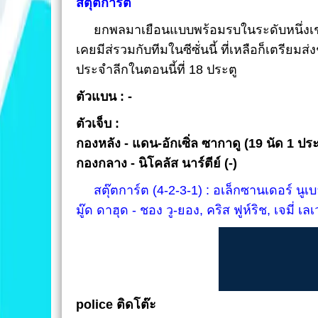
สตุ๊ตการ์ต
ยกพลมาเยือนแบบพร้อมรบในระดับหนึ่งเช่นกัน 
เคยมีส่รวมกับทีมในซีซั่นนี้ ที่เหลือก็เตรี
ประจำลีกในตอนนี้ที่ 18 ประตู
ตัวแบน : -
ตัวเจ็บ :
กองหลัง - แดน-อักเซิ่ล ซากาดู (19 นัด 1 ประ
กองกลาง - นิโคลัส นาร์ตีย์ (-)
สตุ๊ตการ์ต (4-2-3-1) : อเล็กซานเดอร์ นูเบ
มู๊ด ดาฮุด - ชอง วู-ยอง, คริส ฟูห์ริช, เจมี่ เลเวล
police ติดโต๊ะ