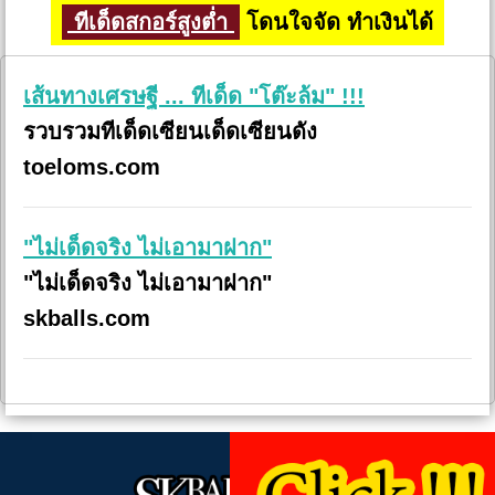
ทีเด็ดสกอร์สูงต่ำ
โดนใจจัด ทำเงินได้
เส้นทางเศรษฐี ... ทีเด็ด "โต๊ะล้ม" !!!
รวบรวมทีเด็ดเซียนเด็ดเซียนดัง
toeloms.com
"ไม่เด็ดจริง ไม่เอามาฝาก"
"ไม่เด็ดจริง ไม่เอามาฝาก"
skballs.com