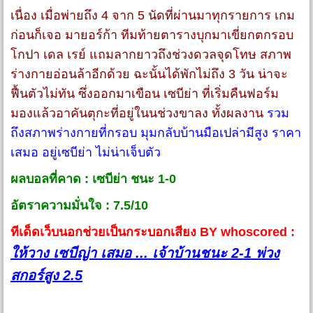
เนื่อง เมื่อพ่ายถึง 4 จาก 5 นัดที่ผ่านมาทุกรายการ เกม
ก่อนก็เจอ มายอร์ก้า ทีมท้ายตารางบุกมาเขี่ยกตกรอบ
โกปา เดล เรย์ แถมลากยาวถึงช่วงดวลจุดโทษ สภาพ
ร่างกายอ่อนล้าอีกด้วย ฉะนั้นได้พักไม่ถึง 3 วัน น่าจะ
ฟื้นตัวไม่ทัน ซึ่งออกมาเขือน เซบีย่า ที่เริ่มคืนฟอร์ม
มองแล้วอาคันตุกะที่อยู่ในนช่วงขาลง ทั้งผลงาน
รวม
ถึงสภาพร่างกายที่กรอบ มุมกลับบ้านมือเปล่ามีสูง ราคา
เสมอ อยู่เซบีย่า ไม่น่าเจ็บตัว
ผลบอลที่คาด : เซบีย่า ชนะ 1-0
อัตราความมั่นใจ : 7.5/10
ทีเด็ดเว็บนอกช่วยเป็นกระบอกเสียง BY whoscored :
ให้วาง เซบีญ่า เสมอ ... เจ้าบ้านชนะ 2-1 พ่วง
สกอร์สูง 2.5