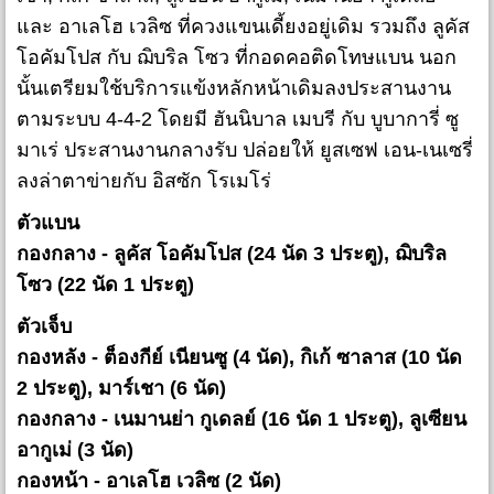
และ อาเลโฮ เวลิซ ที่ควงแขนเดี้ยงอยู่เดิม รวมถึง ลูคัส
โอคัมโปส กับ ฌิบริล โซว ที่กอดคอติดโทษแบน นอก
นั้นเตรียมใช้บริการแข้งหลักหน้าเดิมลงประสานงาน
ตามระบบ 4-4-2 โดยมี ฮันนิบาล เมบรี กับ บูบาการี่ ซู
มาเร่ ประสานงานกลางรับ ปล่อยให้ ยูสเซฟ เอน-เนเซรี่
ลงล่าตาข่ายกับ อิสซัก โรเมโร่
ตัวแบน
กองกลาง - ลูคัส โอคัมโปส (24 นัด 3 ประตู), ฌิบริล
โซว (22 นัด 1 ประตู)
ตัวเจ็บ
กองหลัง - ต็องกีย์ เนียนซู (4 นัด), กิเก้ ซาลาส (10 นัด
2 ประตู), มาร์เชา (6 นัด)
กองกลาง - เนมานย่า กูเดลย์ (16 นัด 1 ประตู), ลูเซียน
อากูเม่ (3 นัด)
กองหน้า - อาเลโฮ เวลิซ (2 นัด)