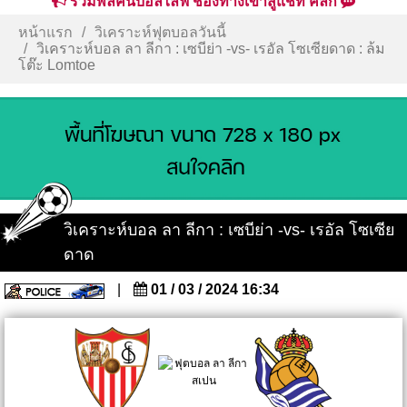
รวมพลคนบอลไลฟ์ ช่องทางเข้าสู่แชท คลิก
หน้าแรก
วิเคราะห์ฟุตบอลวันนี้
วิเคราะห์บอล ลา ลีกา : เซบีย่า -vs- เรอัล โซเซียดาด : ล้ม
โต๊ะ Lomtoe
วิเคราะห์บอล ลา ลีกา : เซบีย่า -vs- เรอัล โซเซีย
ดาด
|
01 / 03 / 2024 16:34