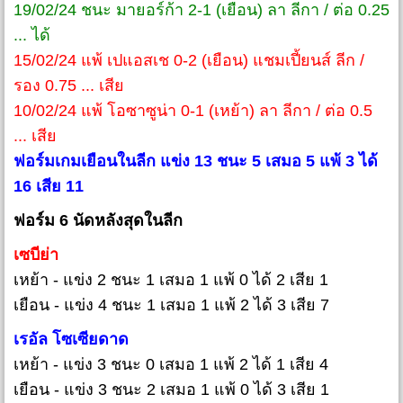
19/02/24 ชนะ มายอร์ก้า 2-1 (เยือน) ลา ลีกา / ต่อ 0.25
... ได้
15/02/24 แพ้ เปแอสเช 0-2 (เยือน) แชมเปี้ยนส์ ลีก /
รอง 0.75 ... เสีย
10/02/24 แพ้ โอซาซูน่า 0-1 (เหย้า) ลา ลีกา / ต่อ 0.5
... เสีย
ฟอร์มเกมเยือนในลีก แข่ง 13 ชนะ 5 เสมอ 5 แพ้ 3 ได้
16 เสีย 11
ฟอร์ม 6 นัดหลังสุดในลีก
เซบีย่า
เหย้า - แข่ง 2 ชนะ 1 เสมอ 1 แพ้ 0 ได้ 2 เสีย 1
เยือน - แข่ง 4 ชนะ 1 เสมอ 1 แพ้ 2 ได้ 3 เสีย 7
เรอัล โซเซียดาด
เหย้า - แข่ง 3 ชนะ 0 เสมอ 1 แพ้ 2 ได้ 1 เสีย 4
เยือน - แข่ง 3 ชนะ 2 เสมอ 1 แพ้ 0 ได้ 3 เสีย 1