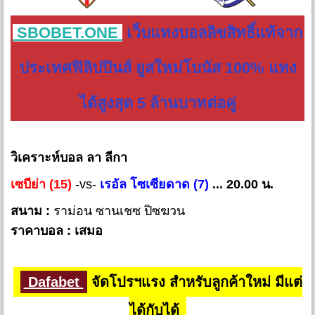
SBOBET.ONE
เว็บแทงบอลลิขสิทธิ์แท้จาก
ประเทศฟิลิปปินส์ ยูสใหม่โบนัส 100% แทง
ได้สูงสุด 5 ล้านบาทต่อคู่
วิเคราะห์บอล ลา ลีกา
เซบีย่า (15)
-vs-
เรอัล โซเซียดาด (7)
... 20.00 น.
สนาม :
ราม่อน ซานเชซ ปิซฆวน
ราคาบอล :
เสมอ
Dafabet
จัดโปรฯแรง สำหรับลูกค้าใหม่ มีแต่
ได้กับได้