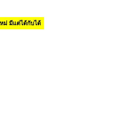
่ มีแต่ได้กับได้