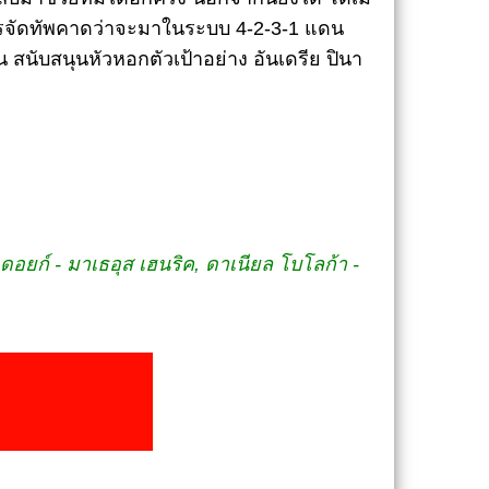
้านการจัดทัพคาดว่าจะมาในระบบ 4-2-3-1 แดน
น สนับสนุนหัวหอกตัวเป้าอย่าง อันเดรีย ปินา
ช ดอยก์ - มาเธอุส เฮนริค, ดาเนียล โบโลก้า -