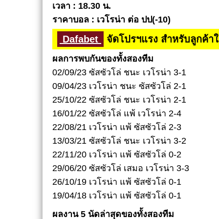
เวลา : 18.30 น.
ราคาบอล : เวโรน่า ต่อ ปป(-10)
Dafabet
จัดโปรฯแรง สำหรับลูกค้าใหม
ผลการพบกันของทั้งสองทีม
02/09/23 ซัสซัวโล่ ชนะ เวโรน่า 3-1
09/04/23 เวโรน่า ชนะ ซัสซัวโล่ 2-1
25/10/22 ซัสซัวโล่ ชนะ เวโรน่า 2-1
16/01/22 ซัสซัวโล่ แพ้ เวโรน่า 2-4
22/08/21 เวโรน่า แพ้ ซัสซัวโล่ 2-3
13/03/21 ซัสซัวโล่ ชนะ เวโรน่า 3-2
22/11/20 เวโรน่า แพ้ ซัสซัวโล่ 0-2
29/06/20 ซัสซัวโล่ เสมอ เวโรน่า 3-3
26/10/19 เวโรน่า แพ้ ซัสซัวโล่ 0-1
19/04/18 เวโรน่า แพ้ ซัสซัวโล่ 0-1
ผลงาน 5 นัดล่าสุดของทั้งสองทีม