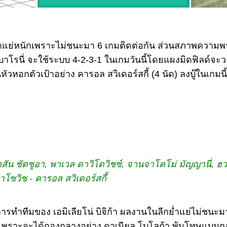
แย่หนักเพราะไม่ชนะมา 6 เกมติดต่อกัน ส่วนสภาพความพร้อม
บาโรนี่ จะใช้ระบบ 4-2-3-1 ในเกมวันนี้โดยแผงมิดฟิลด์จะว
ัวหอกตัวเป้าอย่าง คารอล สวิเดอร์สกี้ (4 นัด) ลงบู๊ในเกมนี้
ัน ชัตชูอา, พาเวล ดาวิโดวิชซ์, จานจาโคโม่ มัญญานี่, ฮวน 
าโซวิช - คารอล สวิเดอร์สกี้
ำทีมของ เอมิเลียโน่ บิจิก้า ผลงานในลีกย่ำแย่ไม่ชนะมา
ดีเพราะจะได้กองกลางอย่าง ดาเนียล โบโลก้า พ้นโทษแบนกลับ