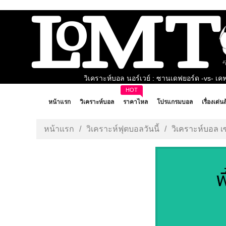
วิเคราะห์บอล นอร์เวย์ : ซานเดฟยอร์ด -vs- เค
วิเคราะห์บอล เบลเยี่ยม : คลับ บรูซ -vs- คอร
วิเคราะห์บอล ไอร์แลนด์ ดิวิชั่น 1 : เบรย์ วันเดอเรอร์ส 
HOT
วิเคราะห์บอล ไอร์แลนด์ : เชลบอร์น -vs- เซนต์
หน้าแรก
วิเคราะห์บอล
ราคาไหล
โปรแกรมบอล
เรื่องเด่น
วิเคราะห์บอล โรมาเนีย : อูทา อารัด -vs- ราปิด
วิเคราะห์บอล สวีเดน ซูเปอร์เร็ตเท่น : ออสเตอร์ซุนด์ 
หน้าแรก
วิเคราะห์ฟุตบอลวันนี้
วิเคราะห์บอล เซ
วิเคราะห์บอล ไอร์แลนด์ : เดอร์รี่ ซิตี้ -vs- สลิโ
วิเคราะห์บอล ไอร์แลนด์ : กัลเวย์ ยูไนเต็ด -vs- 
วิเคราะห์บอล ไอร์แลนด์ ดิวิชั่น 1 : ยูซี ดับลิน -vs
วิเคราะห์บอล เดนมาร์ก : ซอนเดอร์ยิสเก้ -vs-
วิเคราะห์บอล ไอร์แลนด์ ดิวิชั่น 1 : แอธโลน ทาวน์ -v
วิเคราะห์บอล ลีก คัพ : มิดเดิ้ลสโบรช์ -vs- เ
วิเคราะห์บอล ลีก คัพ : วีคอมบ์ -vs- สตี
วิเคราะห์บอล ลีก คัพ : วูล์ฟส์ -vs- พอร์
วิเคราะห์บอล ลีก้า 2 เยอรมัน : โบคุ่ม -vs- แ