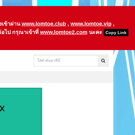
ังเข้าผ่าน
www.lomtoe.club
,
www.lomtoe.vip
,
ต่อไป กรุณาเข้าที่
www.lomtoe2.com
นะคะ
Copy Link