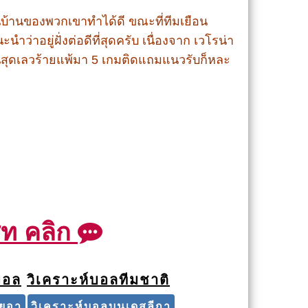
นบ้านของพวกเขาทำได้ดี ขณะที่ทีมเยือน
่าอยู่ฝั่งต่อดีที่สุดครับ เนื่องจาก เวโรน่า
้านสุดเลวร้ายแพ้มา 5 เกมติดแถมแนวรับก็หละ
ชท คลิก
บอล
วิเคราะห์บอลทีมชาติ
ียอา
วิเคราะห์บอลบุนเดสลีกา