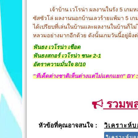
เจ้าบ้าน เวโรน่า ผลงานในรัง 5 เกมห
ซัสซัวโล่ ผลงานนอกบ้านเลวร้ายแพ้มา 5 เกมติ
ได้เปรียบที่เล่นในบ้านและผลงานในบ้านก็ไม
หลวมอย่างมากอีกด้วย ดังนั้นเกมวันนี้อยู่ฝั่งต่อ
ฟันธง เวโรน่า เชือด
ฟันธงสกอร์ เวโรน่า ชนะ 2-1
อัตราความมั่นใจ 8/10
"ทีเด็ดต่างชาติเห็นต่างแต่ไม่แตกแยก" BY 
รวมพลค
หัวข้อที่คุณอาจสนใจ :
วิเคราะห์
วิเคราะห์บอล