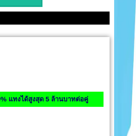
% แทงได้สูงสุด 5 ล้านบาทต่อคู่