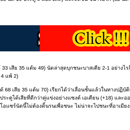
้ 33 เสีย 35 แต้ม 49) นัดล่าสุดบุกชนะบาสเตีย 2-1 อย่างไร
4 แพ้ 2)
ด้ 68 เสีย 35 แต้ม 70) เรียกได้ว่าเลื่อนชั้นแล้วในทางปฏิบั
ประตูได้เสียที่ดีกว่าคู่แข่งอย่างแซงต์ เอเตียน (+18) และออ
อแซร์นัดนี้ไม่ต้องดิ้นรนเพื่อชนะ ไม่น่าจะไปชนะที่อาเมียง