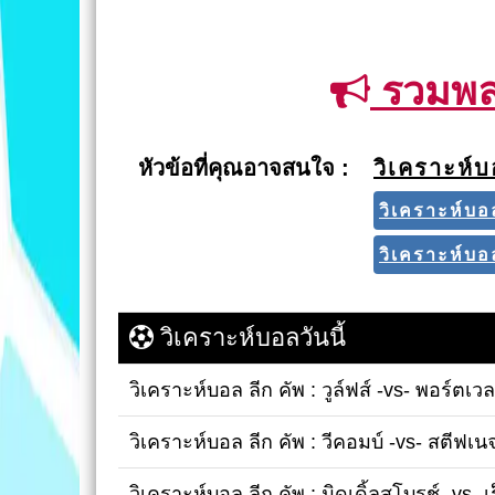
รวมพลค
หัวข้อที่คุณอาจสนใจ :
วิเคราะห์
วิเคราะห์บอล
วิเคราะห์บอล
วิเคราะห์บอลวันนี้
วิเคราะห์บอล ลีก คัพ : วูล์ฟส์ -vs- พอร์ตเวล
วิเคราะห์บอล ลีก คัพ : วีคอมบ์ -vs- สตีฟเน
วิเคราะห์บอล ลีก คัพ : มิดเดิ้ลสโบรช์ -vs- 