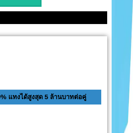
% แทงได้สูงสุด 5 ล้านบาทต่อคู่