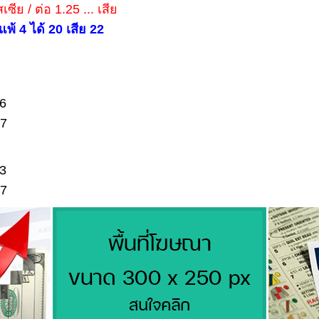
ซีย / ต่อ 1.25 ... เสีย
้ 4 ได้ 20 เสีย 22
 6
 7
 3
 7