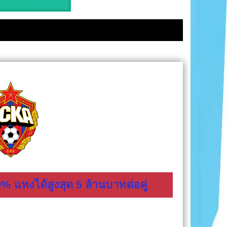
% แทงได้สูงสุด 5 ล้านบาทต่อคู่