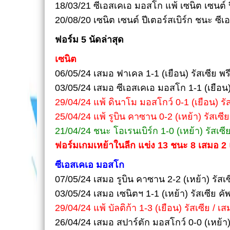
18/03/21 ซีเอสเคเอ มอสโก แพ้ เซนิต เซนต์ ป
20/08/20 เซนิต เซนต์ ปีเตอร์สเบิร์ก ชนะ ซี
ฟอร์ม 5 นัดล่าสุด
เซนิต
06/05/24 เสมอ ฟาเคล 1-1 (เยือน) รัสเซีย พรี
03/05/24 เสมอ ซีเอสเคเอ มอสโก 1-1 (เยือน) ร
29/04/24 แพ้ ดินาโม มอสโกว์ 0-1 (เยือน) รัสเซี
25/04/24 แพ้ รูบิน คาซาน 0-2 (เหย้า) รัสเซีย พร
21/04/24 ชนะ โอเรนเบิร์ก 1-0 (เหย้า) รัสเซีย
ฟอร์มเกมเหย้าในลีก แข่ง 13 ชนะ 8 เสมอ 2 แพ
ซีเอสเคเอ มอสโก
07/05/24 เสมอ รูบิน คาซาน 2-2 (เหย้า) รัสเซี
03/05/24 เสมอ เซนิตฯ 1-1 (เหย้า) รัสเซีย คัพ
29/04/24 แพ้ บัลติก้า 1-3 (เยือน) รัสเซีย / เสม
26/04/24 เสมอ สปาร์ตัก มอสโกว์ 0-0 (เหย้า) 