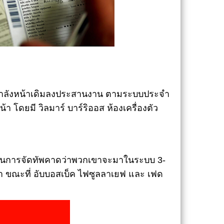
ุมกำลังหน้าเดิมลงประสานงาน ตามระบบประจำ
 โดยมี วิลมาร์ บาร์ริออส ห้องเครื่องตัว
 ด้านการจัดทัพคาดว่าพวกเขาจะมาในระบบ 3-
้า ขณะที่ อับบอสเบ็ค ไฟซูลลาเยฟ และ เฟด