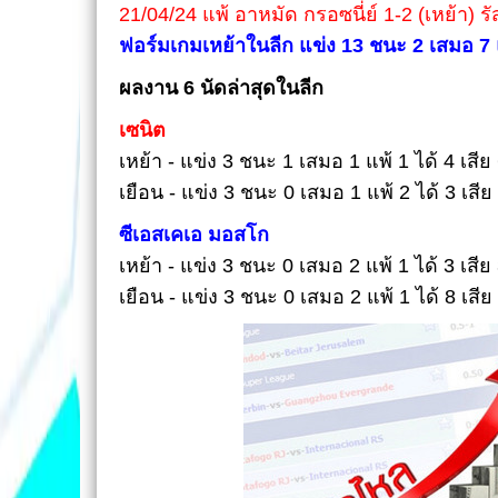
21/04/24 แพ้ อาหมัด กรอซนี่ย์ 1-2 (เหย้า) รัสเ
ฟอร์มเกมเหย้าในลีก แข่ง 13 ชนะ 2 เสมอ 7 แพ
ผลงาน 6 นัดล่าสุดในลีก
เซนิต
เหย้า - แข่ง 3 ชนะ 1 เสมอ 1 แพ้ 1 ได้ 4 เสีย
เยือน - แข่ง 3 ชนะ 0 เสมอ 1 แพ้ 2 ได้ 3 เสีย
ซีเอสเคเอ มอสโก
เหย้า - แข่ง 3 ชนะ 0 เสมอ 2 แพ้ 1 ได้ 3 เสีย
เยือน - แข่ง 3 ชนะ 0 เสมอ 2 แพ้ 1 ได้ 8 เสีย