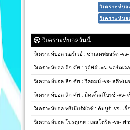
วิเคราะห์บอล
วิเคราะห์บอล
วิเคราะห์บอลวันนี้
วิเคราะห์บอล นอร์เวย์ : ซานเดฟยอร์ด -vs
วิเคราะห์บอล ลีก คัพ : วูล์ฟส์ -vs- พอร์ตเวล
วิเคราะห์บอล ลีก คัพ : วีคอมบ์ -vs- สตีฟเน
วิเคราะห์บอล ลีก คัพ : มิดเดิ้ลสโบรช์ -vs- 
วิเคราะห์บอล พรีเมียร์ดัตช์ : คัมบูร์ -vs- เอ
วิเคราะห์บอล โปรตุเกส : เอสโตริล -vs- ฟา