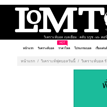
วิเคราะห์บอล นอร์เวย์ : ซานเดฟยอร์ด -vs- เค
วิเคราะห์บอล เบลเยี่ยม : คลับ บรูซ -vs- คอร
วิเคราะห์บอล ไอร์แลนด์ ดิวิชั่น 1 : เบรย์ วันเดอเรอร์ส 
HOT
วิเคราะห์บอล ไอร์แลนด์ : เชลบอร์น -vs- เซนต์
หน้าแรก
วิเคราะห์บอล
ราคาไหล
โปรแกรมบอล
เรื่องเด่น
วิเคราะห์บอล โรมาเนีย : อูทา อารัด -vs- ราปิด
วิเคราะห์บอล สวีเดน ซูเปอร์เร็ตเท่น : ออสเตอร์ซุนด์ 
หน้าแรก
วิเคราะห์ฟุตบอลวันนี้
วิเคราะห์บอล รั
วิเคราะห์บอล ไอร์แลนด์ : เดอร์รี่ ซิตี้ -vs- สลิโ
วิเคราะห์บอล ไอร์แลนด์ : กัลเวย์ ยูไนเต็ด -vs- 
วิเคราะห์บอล ไอร์แลนด์ ดิวิชั่น 1 : ยูซี ดับลิน -vs
วิเคราะห์บอล เดนมาร์ก : ซอนเดอร์ยิสเก้ -vs-
วิเคราะห์บอล ไอร์แลนด์ ดิวิชั่น 1 : แอธโลน ทาวน์ -v
วิเคราะห์บอล ลีก คัพ : มิดเดิ้ลสโบรช์ -vs- เ
วิเคราะห์บอล ลีก คัพ : วีคอมบ์ -vs- สตี
วิเคราะห์บอล ลีก คัพ : วูล์ฟส์ -vs- พอร์
วิเคราะห์บอล ลีก้า 2 เยอรมัน : โบคุ่ม -vs- แ